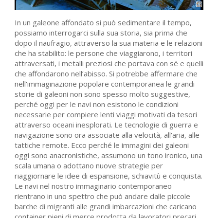
In un galeone affondato si può sedimentare il tempo,
possiamo interrogarci sulla sua storia, sia prima che
dopo il naufragio, attraverso la sua materia e le relazioni
che ha stabilito: le persone che viaggiarono, i territori
attraversati, i metalli preziosi che portava con sé e quelli
che affondarono nell’abisso. Si potrebbe affermare che
nell'immaginazione popolare contemporanea le grandi
storie di galeoni non sono spesso molto suggestive,
perché oggi per le navi non esistono le condizioni
necessarie per compiere lenti viaggi motivati da tesori
attraverso oceani inesplorati. Le tecnologie di guerra e
navigazione sono ora associate alla velocità, all'aria, alle
tattiche remote. Ecco perché le immagini dei galeoni
oggi sono anacronistiche, assumono un tono ironico, una
scala umana o adottano nuove strategie per
riaggiornare le idee di espansione, schiavitù e conquista.
Le navi nel nostro immaginario contemporaneo
rientrano in uno spettro che può andare dalle piccole
barche di migranti alle grandi imbarcazioni che caricano
container pieni di merce prodotta da lavoratori precari.