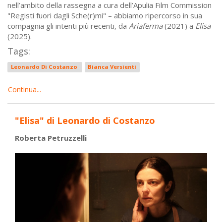
nell’ambito della rassegna a cura dell’Apulia Film Commission
"Registi fuori dagli Sche(r)mi" – abbiamo ripercorso in sua
compagnia gli intenti più recenti, da
Ariaferma
(2021) a
Elisa
(2025).
Tags:
Leonardo Di Costanzo
Bianca Versienti
Continua...
"Elisa" di Leonardo di Costanzo
Roberta Petruzzelli