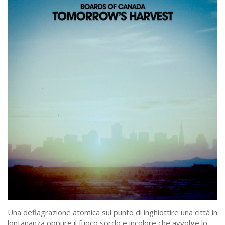
Una deflagrazione atomica sul punto di inghiottire una città in
lontananza oppure il fuoco sordo e incolore che avvolge lo