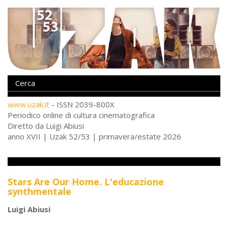
www.uzak.it
- ISSN 2039-800X
Periodico online di cultura cinematografica
Diretto da Luigi Abiusi
anno XVII | Uzak 52/53 | primavera/estate 2026
Screamadelica
Stars Are Our Home. L'educazione
synthmentale
Luigi Abiusi