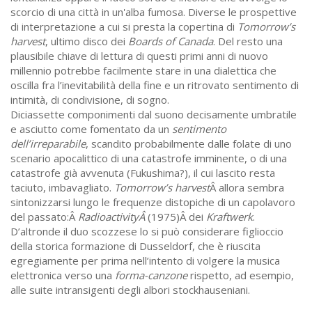
scorcio di una città in un'alba fumosa. Diverse le prospettive
di interpretazione a cui si presta la copertina di
Tomorrow’s
harvest
, ultimo disco dei
Boards of Canada
. Del resto una
plausibile chiave di lettura di questi primi anni di nuovo
millennio potrebbe facilmente stare in una dialettica che
oscilla fra l’inevitabilità della fine e un ritrovato sentimento di
intimità, di condivisione, di sogno.
Diciassette componimenti dal suono decisamente umbratile
e asciutto come fomentato da un
sentimento
dell’irreparabile
, scandito probabilmente dalle folate di uno
scenario apocalittico di una catastrofe imminente, o di una
catastrofe già avvenuta (Fukushima?), il cui lascito resta
taciuto, imbavagliato.
Tomorrow’s harvest
Â allora sembra
sintonizzarsi lungo le frequenze distopiche di un capolavoro
del passato:Â
RadioactivityÂ
(1975)Â dei
Kraftwerk
.
D’altronde il duo scozzese lo si può considerare figlioccio
della storica formazione di Dusseldorf, che è riuscita
egregiamente per prima nell’intento di volgere la musica
elettronica verso una
forma-canzone
rispetto, ad esempio,
alle suite intransigenti degli albori stockhauseniani.