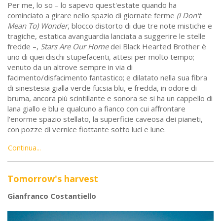
Per me, lo so – lo sapevo quest'estate quando ha
cominciato a girare nello spazio di giornate ferme
(I Don't
Mean To) Wonder
, blocco distorto di due tre note mistiche e
tragiche, estatica avanguardia lanciata a suggerire le stelle
fredde –,
Stars Are Our Home
dei Black Hearted Brother è
uno di quei dischi stupefacenti, attesi per molto tempo;
venuto da un altrove sempre in via di
facimento/disfacimento fantastico; e dilatato nella sua fibra
di sinestesia gialla verde fucsia blu, e fredda, in odore di
bruma, ancora più scintillante e sonora se si ha un cappello di
lana giallo e blu e qualcuno a fianco con cui affrontare
l'enorme spazio stellato, la superficie caveosa dei pianeti,
con pozze di vernice fiottante sotto luci e lune.
Continua...
Tomorrow's harvest
Gianfranco Costantiello