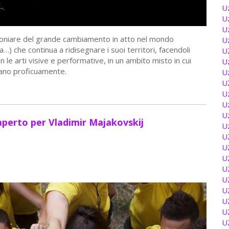
U
U
U
oniare del grande cambiamento in atto nel mondo
U
ta…) che continua a ridisegnare i suoi territori, facendoli
U
on le arti visive e performative, in un ambito misto in cui
U
ntano proficuamente.
U
U
U
U
U
o aperto per Vladimir Majakovskij
U
U
U
U
U
U
U
U
U
U