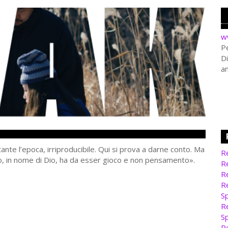
w
Pe
Di
a
tante l’epoca, irriproducibile. Qui si prova a darne conto. Ma
Re
ro, in nome di Dio, ha da esser gioco e non pensamento».
Re
Re
Re
Sp
Re
Sp
Re