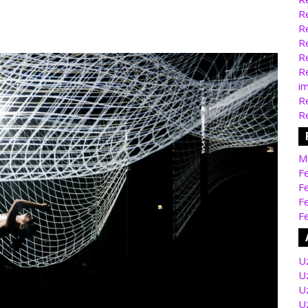
Re
Re
Re
Re
Re
i
Re
Re
M
Fe
Fe
F
Fe
U
U
U
U