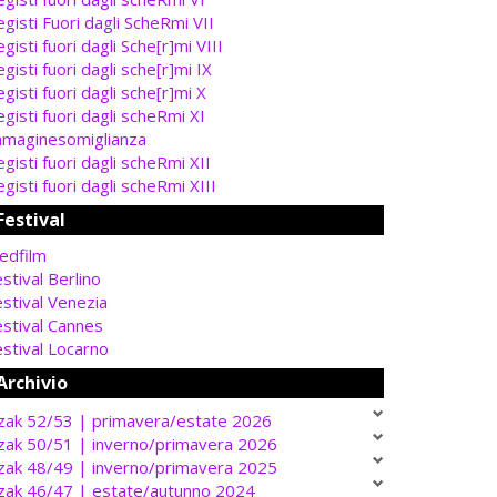
gisti Fuori dagli ScheRmi VII
gisti fuori dagli Sche[r]mi VIII
gisti fuori dagli sche[r]mi IX
gisti fuori dagli sche[r]mi X
gisti fuori dagli scheRmi XI
mmaginesomiglianza
gisti fuori dagli scheRmi XII
gisti fuori dagli scheRmi XIII
Festival
edfilm
stival Berlino
stival Venezia
estival Cannes
stival Locarno
Archivio
zak 52/53 | primavera/estate 2026
zak 50/51 | inverno/primavera 2026
zak 48/49 | inverno/primavera 2025
zak 46/47 | estate/autunno 2024