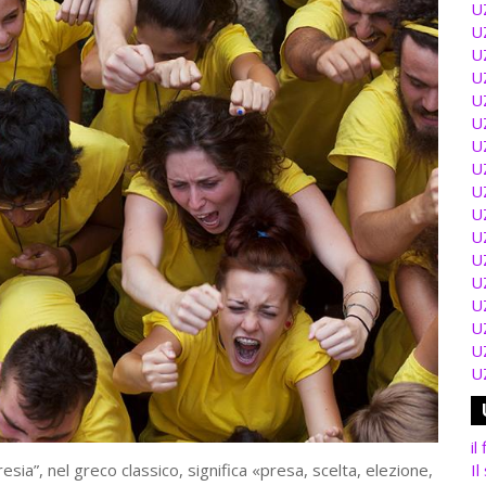
U
U
U
U
U
U
U
U
U
U
U
U
U
U
U
U
U
il
resia”, nel greco classico, significa «presa, scelta, elezione,
Il