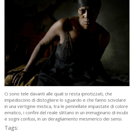
Ci sono tele davanti alle quali si resta ipnotizzati, che
impediscono di distogliere lo sguardo e che fanno scivolare
in una vertigine mistica, tra le pennellate impastate di colore
ematico, i confini del reale slittano in un immaginario di incubi
e sogni confusi, in un deragliamento mesmerico dei sensi.
Tags: