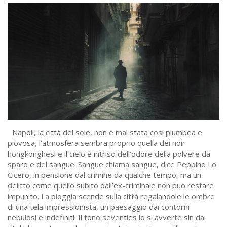
Napoli, la città del sole, non è mai stata così plumbea e
piovosa, l’atmosfera sembra proprio quella dei noir
hongkonghesi e il cielo è intriso dell’odore della polvere da
sparo e del sangue. Sangue chiama sangue, dice Peppino Lo
Cicero, in pensione dal crimine da qualche tempo, ma un
delitto come quello subito dall’ex-criminale non può restare
impunito. La pioggia scende sulla città regalandole le ombre
di una tela impressionista, un paesaggio dai contorni
nebulosi e indefiniti. Il tono seventies lo si avverte sin dai