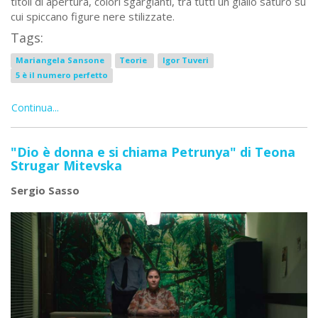
titoli di apertura, colori sgargianti, tra tutti un giallo saturo su
cui spiccano figure nere stilizzate.
Tags:
Mariangela Sansone
Teorie
Igor Tuveri
5 è il numero perfetto
Continua...
"Dio è donna e si chiama Petrunya" di Teona
Strugar Mitevska
Sergio Sasso