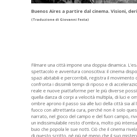
Buenos Aires a partire dal cinema. Visioni, der
(Traduzione di Giovanni Festa)
Filmare una città impone una doppia dinamica. L'esa
spettacolo e avventura conoscitiva: il cinema dispo
spazi abitabili e percorribili, registra il movimento 
confronta i dissimili tempi di riposo e di accelerazi
reale e nuove piattaforme per le più diverse possib
quella danza di corpi a velocità multipla, di luci 
ombre aprono il passo sia alle luci della città sia a
fuoco con altrettanta cura, perché non è solo quest
narrato, nel gioco del campo e del fuori campo, ri
un indissimulabile resto d’ombra, molto più intensa d
buio che popola le sue notti. Ciò che il cinema rive
di questo scritto, né più né meno che il suo mister