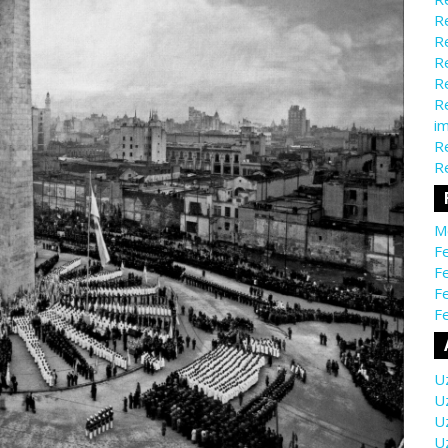
Re
Re
Re
Re
Re
i
Re
Re
M
Fe
Fe
F
Fe
U
U
U
U