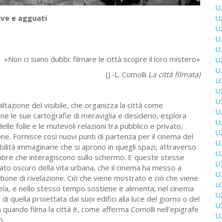
U
U
ive e agguati
U
U
U
«Non ci siano dubbi: filmare le città scopre il loro mistero»
U
U
(J.-L. Comolli
La città filmata)
U
U
U
ltazione del visibile, che organizza la città come
U
ne le sue cartografie di meraviglia e desiderio, esplora
U
delle folle e le mutevoli relazioni tra pubblico e privato,
U
one. Fornisce così nuovi punti di partenza per il cinema del
U
ilità immaginarie che si aprono in quegli spazi, attraverso
U
e ombre che interagiscono sullo schermo. E queste stesse
U
l lato oscuro della vita urbana, che il cinema ha messo a
U
ione di rivelazione. Ciò che viene mostrato e ciò che viene
U
vela, e nello stesso tempo sostiene e alimenta, nel cinema
U
i quella proiettata dai suoi edifici alla luce del giorno o del
U
la quando filma la città è, come afferma Comolli nell’epigrafe
U
o.