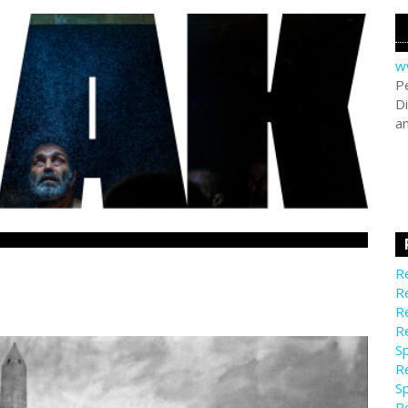
w
Pe
Di
a
Re
Re
Re
Re
Sp
Re
Sp
Re