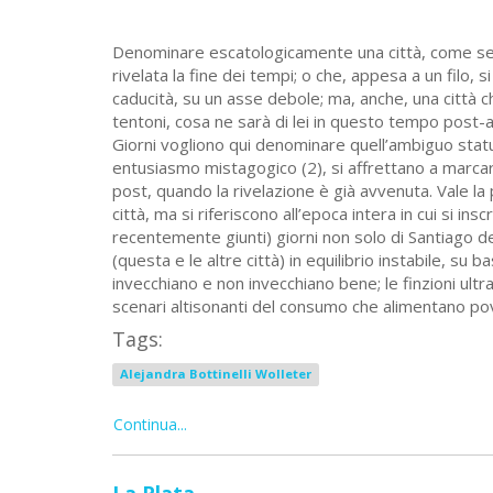
Denominare escatologicamente una città, come se fos
rivelata la fine dei tempi; o che, appesa a un filo, si
caducità, su un asse debole; ma, anche, una città 
tentoni, cosa ne sarà di lei in questo tempo post-ap
Giorni vogliono qui denominare quell’ambiguo statut
entusiasmo mistagogico (2), si affrettano a marcar
post, quando la rivelazione è già avvenuta. Vale l
città, ma si riferiscono all’epoca intera in cui si in
recentemente giunti) giorni non solo di Santiago de
(questa e le altre città) in equilibrio instabile, su
invecchiano e non invecchiano bene; le finzioni ul
scenari altisonanti del consumo che alimentano pov
Tags:
Alejandra Bottinelli Wolleter
Continua...