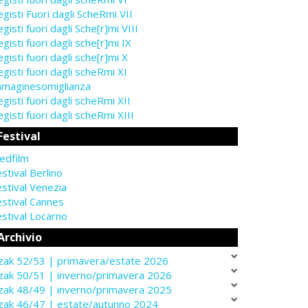
gisti Fuori dagli ScheRmi VII
gisti fuori dagli Sche[r]mi VIII
gisti fuori dagli sche[r]mi IX
gisti fuori dagli sche[r]mi X
gisti fuori dagli scheRmi XI
mmaginesomiglianza
gisti fuori dagli scheRmi XII
gisti fuori dagli scheRmi XIII
Festival
edfilm
stival Berlino
stival Venezia
estival Cannes
stival Locarno
Archivio
zak 52/53 | primavera/estate 2026
zak 50/51 | inverno/primavera 2026
zak 48/49 | inverno/primavera 2025
zak 46/47 | estate/autunno 2024