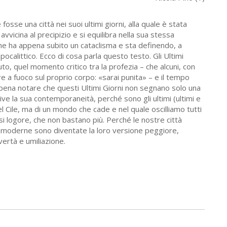
se una città nei suoi ultimi giorni, alla quale è stata
 avvicina al precipizio e si equilibra nella sua stessa
che ha appena subito un cataclisma e sta definendo, a
ocalittico. Ecco di cosa parla questo testo. Gli Ultimi
o, quel momento critico tra la profezia – che alcuni, con
e a fuoco sul proprio corpo: «sarai punita» – e il tempo
a pena notare che questi Ultimi Giorni non segnano solo una
scrive la sua contemporaneità, perché sono gli ultimi (ultimi e
l Cile, ma di un mondo che cade e nel quale oscilliamo tutti
 basi logore, che non bastano più. Perché le nostre città
tramoderne sono diventate la loro versione peggiore,
ertà e umiliazione.