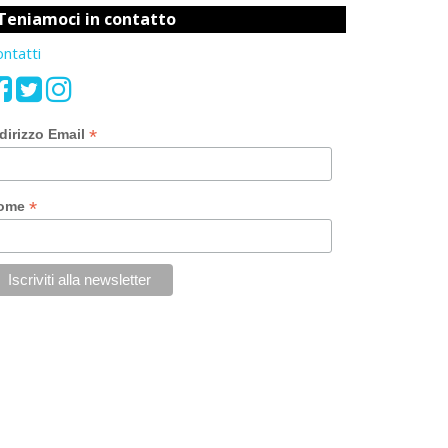
Teniamoci in contatto
ntatti
*
dirizzo Email
*
ome