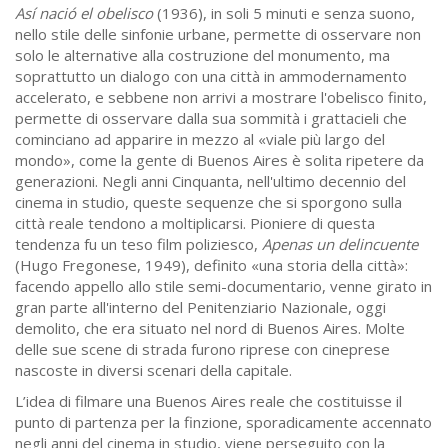
Así nació el obelisco
(1936), in soli 5 minuti e senza suono,
nello stile delle sinfonie urbane, permette di osservare non
solo le alternative alla costruzione del monumento, ma
soprattutto un dialogo con una città in ammodernamento
accelerato, e sebbene non arrivi a mostrare l'obelisco finito,
permette di osservare dalla sua sommità i grattacieli che
cominciano ad apparire in mezzo al «viale più largo del
mondo», come la gente di Buenos Aires è solita ripetere da
generazioni. Negli anni Cinquanta, nell'ultimo decennio del
cinema in studio, queste sequenze che si sporgono sulla
città reale tendono a moltiplicarsi. Pioniere di questa
tendenza fu un teso film poliziesco,
Apenas un delincuente
(Hugo Fregonese, 1949), definito «una storia della città»:
facendo appello allo stile semi-documentario, venne girato in
gran parte all'interno del Penitenziario Nazionale, oggi
demolito, che era situato nel nord di Buenos Aires. Molte
delle sue scene di strada furono riprese con cineprese
nascoste in diversi scenari della capitale.
L’idea di filmare una Buenos Aires reale che costituisse il
punto di partenza per la finzione, sporadicamente accennato
negli anni del cinema in studio, viene perseguito con la