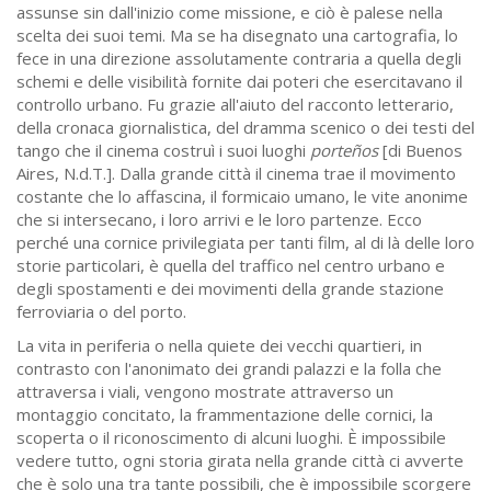
assunse sin dall'inizio come missione, e ciò è palese nella
scelta dei suoi temi. Ma se ha disegnato una cartografia, lo
fece in una direzione assolutamente contraria a quella degli
schemi e delle visibilità fornite dai poteri che esercitavano il
controllo urbano. Fu grazie all'aiuto del racconto letterario,
della cronaca giornalistica, del dramma scenico o dei testi del
tango che il cinema costruì i suoi luoghi
porteños
[di Buenos
Aires, N.d.T.]. Dalla grande città il cinema trae il movimento
costante che lo affascina, il formicaio umano, le vite anonime
che si intersecano, i loro arrivi e le loro partenze. Ecco
perché una cornice privilegiata per tanti film, al di là delle loro
storie particolari, è quella del traffico nel centro urbano e
degli spostamenti e dei movimenti della grande stazione
ferroviaria o del porto.
La vita in periferia o nella quiete dei vecchi quartieri, in
contrasto con l'anonimato dei grandi palazzi e la folla che
attraversa i viali, vengono mostrate attraverso un
montaggio concitato, la frammentazione delle cornici, la
scoperta o il riconoscimento di alcuni luoghi. È impossibile
vedere tutto, ogni storia girata nella grande città ci avverte
che è solo una tra tante possibili, che è impossibile scorgere