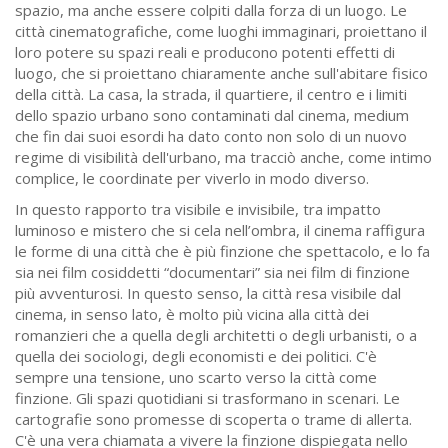
spazio, ma anche essere colpiti dalla forza di un luogo. Le
città cinematografiche, come luoghi immaginari, proiettano il
loro potere su spazi reali e producono potenti effetti di
luogo, che si proiettano chiaramente anche sull'abitare fisico
della città. La casa, la strada, il quartiere, il centro e i limiti
dello spazio urbano sono contaminati dal cinema, medium
che fin dai suoi esordi ha dato conto non solo di un nuovo
regime di visibilità dell'urbano, ma tracciò anche, come intimo
complice, le coordinate per viverlo in modo diverso.
In questo rapporto tra visibile e invisibile, tra impatto
luminoso e mistero che si cela nell’ombra, il cinema raffigura
le forme di una città che è più finzione che spettacolo, e lo fa
sia nei film cosiddetti “documentari” sia nei film di finzione
più avventurosi. In questo senso, la città resa visibile dal
cinema, in senso lato, è molto più vicina alla città dei
romanzieri che a quella degli architetti o degli urbanisti, o a
quella dei sociologi, degli economisti e dei politici. C'è
sempre una tensione, uno scarto verso la città come
finzione. Gli spazi quotidiani si trasformano in scenari. Le
cartografie sono promesse di scoperta o trame di allerta.
C'è una vera chiamata a vivere la finzione dispiegata nello