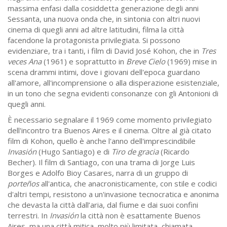
massima enfasi dalla cosiddetta generazione degli anni
Sessanta, una nuova onda che, in sintonia con altri nuovi
cinema di quegli anni ad altre latitudini, filma la città
facendone la protagonista privilegiata. Si possono
evidenziare, tra i tanti, i film di David José Kohon, che in
Tres
veces Ana
(1961) e soprattutto in
Breve Cielo
(1969) mise in
scena drammi intimi, dove i giovani dell'epoca guardano
all'amore, all'incomprensione o alla disperazione esistenziale,
in un tono che segna evidenti consonanze con gli Antonioni di
quegli anni.
È necessario segnalare il 1969 come momento privilegiato
dell'incontro tra Buenos Aires e il cinema. Oltre al già citato
film di Kohon, quello è anche l'anno dell'imprescindibile
Invasión
(Hugo Santiago) e di
Tiro de gracia
(Ricardo
Becher). Il film di Santiago, con una trama di Jorge Luis
Borges e Adolfo Bioy Casares, narra di un gruppo di
porteños
all'antica, che anacronisticamente, con stile e codici
d'altri tempi, resistono a un'invasione tecnocratica e anonima
che devasta la città dall’aria, dal fiume e dai suoi confini
terrestri. In
Invasión
la città non è esattamente Buenos
Aires, ma una città mitica, molto più limitata, chiamata