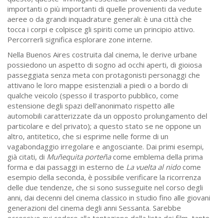
importanti o più importanti di quelle provenienti da vedute
aeree o da grandi inquadrature generali: è una città che
tocca i corpi e colpisce gli spiriti come un principio attivo.
Percorrerli significa esplorare zone interne.
Nella Buenos Aires costruita dal cinema, le derive urbane
possiedono un aspetto di sogno ad occhi aperti, di gioiosa
passeggiata senza meta con protagonisti personaggi che
attivano le loro mappe esistenziali a piedi o a bordo di
qualche veicolo (spesso il trasporto pubblico, come
estensione degli spazi dell'anonimato rispetto alle
automobili caratterizzate da un opposto prolungamento del
particolare e del privato); a questo stato se ne oppone un
altro, antitetico, che si esprime nelle forme di un
vagabondaggio irregolare e angosciante. Dai primi esempi,
già citati, di
Muñequita porteña
come emblema della prima
forma e dai passaggi in esterno de
La vuelta al nido
come
esempio della seconda, è possibile verificare la ricorrenza
delle due tendenze, che si sono susseguite nel corso degli
anni, dai decenni del cinema classico in studio fino alle giovani
generazioni del cinema degli anni Sessanta. Sarebbe
eccessivo qui cedere alla tentazione della lista dei film, tanto