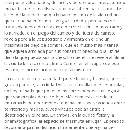
cuerpos y velocidades, de luces y de sombras interactuando
en pantalla. Y esas mismas sombras abren paso tanto a las
luces de la ciudad como a la parte oscura de la vida urbana,
que el cine ha enfocado con igual cuidado, porque no se
trata solamente de un asunto de revelación. Lo mostrado y
lo narrado, en el juego del campo y del fuera de campo,
revela pero a la vez sostiene y alimenta en el cine un
indisimulable dejo de sombra, que es mucho más intensa
que aquella arrojada por sus construcciones bajo la luz del
día o la que puebla sus noches. Lo que el cine revela al filmar
las ciudades es, como afirma Comolli en el acápite de este
escrito, es ni más ni menos que su misterio.
La relación entre esa ciudad que se habita y transita, que se
goza o padece, y la ciudad vista en pantalla no es especular,
no hay allí nada que posea esas correspondencias seguras
que son propias de un reflejo. Más bien existe todo un
entramado de operaciones, que hacen a las relaciones entre
territorios y mapas, cuyos vínculos oscilan entre la
descripción y el relato. En ambas, en la ciudad física y la
cinematográfica, el espacio se trasmuta en lugar. Es preciso
recordar aquí una distinción fundamental que alguna vez