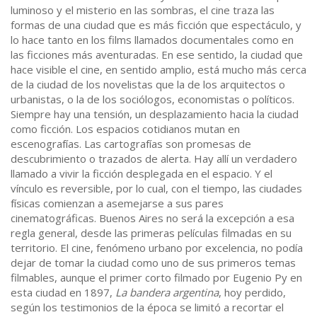
luminoso y el misterio en las sombras, el cine traza las
formas de una ciudad que es más ficción que espectáculo, y
lo hace tanto en los films llamados documentales como en
las ficciones más aventuradas. En ese sentido, la ciudad que
hace visible el cine, en sentido amplio, está mucho más cerca
de la ciudad de los novelistas que la de los arquitectos o
urbanistas, o la de los sociólogos, economistas o políticos.
Siempre hay una tensión, un desplazamiento hacia la ciudad
como ficción. Los espacios cotidianos mutan en
escenografías. Las cartografías son promesas de
descubrimiento o trazados de alerta. Hay allí un verdadero
llamado a vivir la ficción desplegada en el espacio. Y el
vínculo es reversible, por lo cual, con el tiempo, las ciudades
físicas comienzan a asemejarse a sus pares
cinematográficas. Buenos Aires no será la excepción a esa
regla general, desde las primeras películas filmadas en su
territorio. El cine, fenómeno urbano por excelencia, no podía
dejar de tomar la ciudad como uno de sus primeros temas
filmables, aunque el primer corto filmado por Eugenio Py en
esta ciudad en 1897,
La bandera argentina
, hoy perdido,
según los testimonios de la época se limitó a recortar el