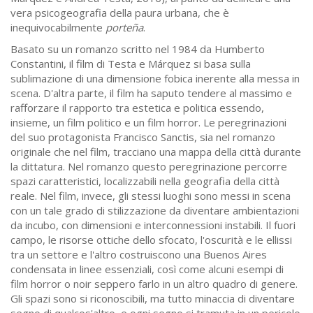
vera psicogeografia della paura urbana, che è
inequivocabilmente
porteña
.
Basato su un romanzo scritto nel 1984 da Humberto
Constantini, il film di Testa e Márquez si basa sulla
sublimazione di una dimensione fobica inerente alla messa in
scena. D'altra parte, il film ha saputo tendere al massimo e
rafforzare il rapporto tra estetica e politica essendo,
insieme, un film politico e un film horror. Le peregrinazioni
del suo protagonista Francisco Sanctis, sia nel romanzo
originale che nel film, tracciano una mappa della città durante
la dittatura. Nel romanzo questo peregrinazione percorre
spazi caratteristici, localizzabili nella geografia della città
reale. Nel film, invece, gli stessi luoghi sono messi in scena
con un tale grado di stilizzazione da diventare ambientazioni
da incubo, con dimensioni e interconnessioni instabili. Il fuori
campo, le risorse ottiche dello sfocato, l'oscurità e le ellissi
tra un settore e l'altro costruiscono una Buenos Aires
condensata in linee essenziali, così come alcuni esempi di
film horror o noir seppero farlo in un altro quadro di genere.
Gli spazi sono si riconoscibili, ma tutto minaccia di diventare