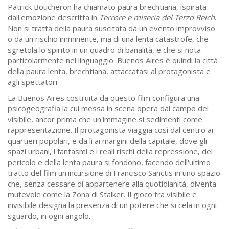
Patrick Boucheron ha chiamato paura brechtiana, ispirata
dall'emozione descritta in
Terrore e miseria del Terzo Reich
.
Non si tratta della paura suscitata da un evento improvviso
o da un rischio imminente, ma di una lenta catastrofe, che
sgretola lo spirito in un quadro di banalità, e che si nota
particolarmente nel linguaggio. Buenos Aires è quindi la città
della paura lenta, brechtiana, attaccatasi al protagonista e
agli spettatori.
La Buenos Aires costruita da questo film configura una
psicogeografia la cui messa in scena opera dal campo del
visibile, ancor prima che un'immagine si sedimenti come
rappresentazione. Il protagonista viaggia così dal centro ai
quartieri popolari, e da lì ai margini della capitale, dove gli
spazi urbani, i fantasmi e i reali rischi della repressione, del
pericolo e della lenta paura si fondono, facendo dell'ultimo
tratto del film un'incursione di Francisco Sanctis in uno spazio
che, senza cessare di appartenere alla quotidianità, diventa
mutevole come la Zona di Stalker. Il gioco tra visibile e
invisibile designa la presenza di un potere che si cela in ogni
sguardo, in ogni angolo.