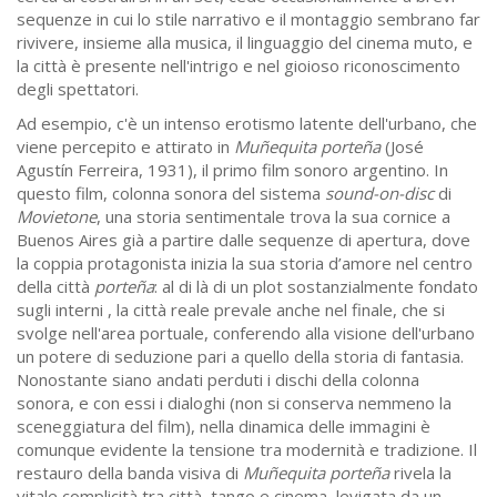
sequenze in cui lo stile narrativo e il montaggio sembrano far
rivivere, insieme alla musica, il linguaggio del cinema muto, e
la città è presente nell'intrigo e nel gioioso riconoscimento
degli spettatori.
Ad esempio, c'è un intenso erotismo latente dell'urbano, che
viene percepito e attirato in
Muñequita porteña
(José
Agustín Ferreira, 1931), il primo film sonoro argentino. In
questo film, colonna sonora del sistema
sound-on-disc
di
Movietone
, una storia sentimentale trova la sua cornice a
Buenos Aires già a partire dalle sequenze di apertura, dove
la coppia protagonista inizia la sua storia d’amore nel centro
della città
porteña
: al di là di un plot sostanzialmente fondato
sugli interni , la città reale prevale anche nel finale, che si
svolge nell'area portuale, conferendo alla visione dell'urbano
un potere di seduzione pari a quello della storia di fantasia.
Nonostante siano andati perduti i dischi della colonna
sonora, e con essi i dialoghi (non si conserva nemmeno la
sceneggiatura del film), nella dinamica delle immagini è
comunque evidente la tensione tra modernità e tradizione. Il
restauro della banda visiva di
Muñequita porteña
rivela la
vitale complicità tra città, tango e cinema, levigata da un