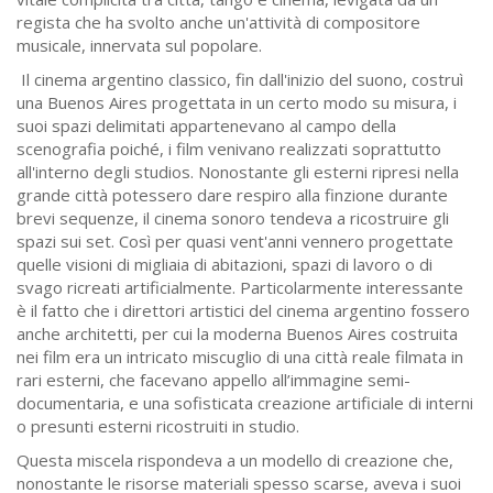
regista che ha svolto anche un'attività di compositore
musicale, innervata sul popolare.
Il cinema argentino classico, fin dall'inizio del suono, costruì
una Buenos Aires progettata in un certo modo su misura, i
suoi spazi delimitati appartenevano al campo della
scenografia poiché, i film venivano realizzati soprattutto
all'interno degli studios. Nonostante gli esterni ripresi nella
grande città potessero dare respiro alla finzione durante
brevi sequenze, il cinema sonoro tendeva a ricostruire gli
spazi sui set. Così per quasi vent'anni vennero progettate
quelle visioni di migliaia di abitazioni, spazi di lavoro o di
svago ricreati artificialmente. Particolarmente interessante
è il fatto che i direttori artistici del cinema argentino fossero
anche architetti, per cui la moderna Buenos Aires costruita
nei film era un intricato miscuglio di una città reale filmata in
rari esterni, che facevano appello all’immagine semi-
documentaria, e una sofisticata creazione artificiale di interni
o presunti esterni ricostruiti in studio.
Questa miscela rispondeva a un modello di creazione che,
nonostante le risorse materiali spesso scarse, aveva i suoi