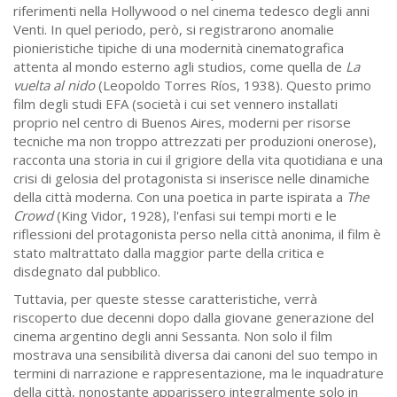
riferimenti nella Hollywood o nel cinema tedesco degli anni
Venti. In quel periodo, però, si registrarono anomalie
pionieristiche tipiche di una modernità cinematografica
attenta al mondo esterno agli studios, come quella de
La
vuelta al nido
(Leopoldo Torres Ríos, 1938). Questo primo
film degli studi EFA (società i cui set vennero installati
proprio nel centro di Buenos Aires, moderni per risorse
tecniche ma non troppo attrezzati per produzioni onerose),
racconta una storia in cui il grigiore della vita quotidiana e una
crisi di gelosia del protagonista si inserisce nelle dinamiche
della città moderna. Con una poetica in parte ispirata a
The
Crowd
(King Vidor, 1928), l'enfasi sui tempi morti e le
riflessioni del protagonista perso nella città anonima, il film è
stato maltrattato dalla maggior parte della critica e
disdegnato dal pubblico.
Tuttavia, per queste stesse caratteristiche, verrà
riscoperto due decenni dopo dalla giovane generazione del
cinema argentino degli anni Sessanta. Non solo il film
mostrava una sensibilità diversa dai canoni del suo tempo in
termini di narrazione e rappresentazione, ma le inquadrature
della città, nonostante apparissero integralmente solo in