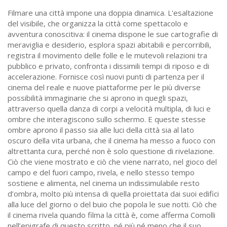
Filmare una città impone una doppia dinamica. L'esaltazione
del visibile, che organizza la città come spettacolo e
avventura conoscitiva: il cinema dispone le sue cartografie di
meraviglia e desiderio, esplora spazi abitabili e percorribili,
registra il movimento delle folle e le mutevoli relazioni tra
pubblico e privato, confronta i dissimili tempi di riposo e di
accelerazione. Fornisce così nuovi punti di partenza per il
cinema del reale e nuove piattaforme per le più diverse
possibilità immaginarie che si aprono in quegli spazi,
attraverso quella danza di corpi a velocità multipla, di luci e
ombre che interagiscono sullo schermo. E queste stesse
ombre aprono il passo sia alle luci della città sia al lato
oscuro della vita urbana, che il cinema ha messo a fuoco con
altrettanta cura, perché non è solo questione di rivelazione.
Ciò che viene mostrato e ciò che viene narrato, nel gioco del
campo e del fuori campo, rivela, e nello stesso tempo
sostiene e alimenta, nel cinema un indissimulabile resto
d’ombra, molto più intensa di quella proiettata dai suoi edifici
alla luce del giorno o del buio che popola le sue notti. Ciò che
il cinema rivela quando filma la città è, come afferma Comolli
nell’epigrafe di questo scritto, né più né meno che il suo