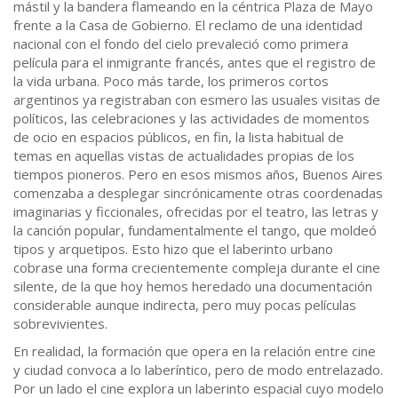
mástil y la bandera flameando en la céntrica Plaza de Mayo
frente a la Casa de Gobierno. El reclamo de una identidad
nacional con el fondo del cielo prevaleció como primera
película para el inmigrante francés, antes que el registro de
la vida urbana. Poco más tarde, los primeros cortos
argentinos ya registraban con esmero las usuales visitas de
políticos, las celebraciones y las actividades de momentos
de ocio en espacios públicos, en fin, la lista habitual de
temas en aquellas vistas de actualidades propias de los
tiempos pioneros. Pero en esos mismos años, Buenos Aires
comenzaba a desplegar sincrónicamente otras coordenadas
imaginarias y ficcionales, ofrecidas por el teatro, las letras y
la canción popular, fundamentalmente el tango, que moldeó
tipos y arquetipos. Esto hizo que el laberinto urbano
cobrase una forma crecientemente compleja durante el cine
silente, de la que hoy hemos heredado una documentación
considerable aunque indirecta, pero muy pocas películas
sobrevivientes.
En realidad, la formación que opera en la relación entre cine
y ciudad convoca a lo laberíntico, pero de modo entrelazado.
Por un lado el cine explora un laberinto espacial cuyo modelo