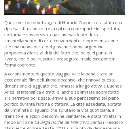
Quella nel cortometraggio di Horacio Coppola era stata una
ripresa istituzionale trova qui una controparte inaspettata,
notturna e sovversiva, quasi un manifesto dello
smantellamento di certe convenzioni di rappresentazione
che una buona parte del giovane cinema argentino
proponeva allora, al di là del fatto che, da quel punto in
avanti, non è poi riuscito a proseguire in tale direzione in
forma coerente.
A coronamento di questo viaggio, vale la pena citare un
eccezionale film dell'ultimo decennio, che rinnova questa
dimensione di agguato che, rimasta a lungo attiva a Buenos
Aires, si intensifica a tratti e, anche se limitata soprattutto
alla narrativa poliziesca, arriva al suo parossismo sul piano
politico durante l'ultima dittatura. La città assediata, abitata
da un'infinità di sguardi che scrutano la vita quotidiana, il
transito e le azioni del comune viandante, è stata ritratta in
modo unico ne
La larga noche de Francisco Santis
(Francisco
Márquez e Andrea Testa, 2016), al punto da delineare una