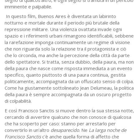
segno di qualcos'altro, e ogni segno si tramuta in un pericolo
imminente e palpabile.
In questo film, Buenos Aires è diventata un labirinto
notturno e mortale durante il periodo più brutale della
repressione militare. Una violenza ovattata invade ogni
spazio e i riferimenti urbani rimangono identificabili, sebbene
la rarefazione imponga continuamente un regime di visione
che non riguarda solo la relazione tra il protagonista e ciò
che lo circonda, ma anche la percezione della città da parte
dello spettatore. Si tratta, senza dubbio, della paura, ma non
della paura che nasce come risposta immediata a un evento
specifico, quanto piuttosto di una paura continua, gestita
politicamente, accompagnata da un offuscato senso di colpa.
Come ha giustamente sottolineato Jean Delumeau, la politica
della paura è sempre accompagnata da un oscuro progetto
di colpabilità.
E così Francisco Sanctis si muove dentro la sua stessa notte,
cercando di avvertire qualcuno che non conosce di qualcosa
che ha scoperto per caso: stanno per arrestarlo per
convertirlo in un'altro
desaparecido
. Ne
La larga noche de
Francisco Sanctis
c'è anche quella forma di affetto che