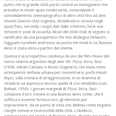
punto che la grande città-porto costruì un immaginario che
prevalse in modo quasi totalizzante, ostacolando il
consolidamento cinematografico di altre città fino ad anni
recenti Questa città sognata, desiderata e vissuta negli
spazi fisici, secondo i segni dati dallo schermo, ha le sue
tensioni e zone di oscurità. Alcuni dei titoli citati di seguito si
ramificano da una prospettiva che non disdegna l'infausto:
l’agguato ha infatti anch’esso un posto nei modi in cui Buenos
Aires è stata vista a partire dal cinema.
Questa è la prospettiva condivisa da uno dei film chiave del
nuovo cinema argentino degli anni '90:
Pizza, birra, faso
(1998, Adrián Caetano e Bruno Stagnaro), che inizia come
un'incipiente sinfonia urbana per concentrarsi, pochi minuti
dopo, sulla cronaca di un'aggressione, in un dramma di
strada la cui asprezza rievoca quella di
Los olvidados
(Luis
Buñuel, 1950). I giovani marginali di
Pizza, birra, faso
compiono il loro crimine in una Buenos Aires ostile, che li
soffoca e insieme fornisce loro gli elementi per
sopravvivere, da un punto di vista che delinea come negativi
i luoghi comuni e riconoscibili della città. L’obelisco,
onnipresente nel cinema di Buenos Aires, diventa qui teatro