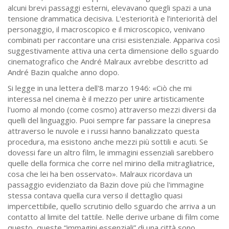
alcuni brevi passaggi esterni, elevavano quegli spazi a una
tensione drammatica decisiva. L'esteriorità e l’interiorità del
personaggio, il macroscopico e il microscopico, venivano
combinati per raccontare una crisi esistenziale. Appariva così
suggestivamente attiva una certa dimensione dello sguardo
cinematografico che André Malraux avrebbe descritto ad
André Bazin qualche anno dopo.
Si legge in una lettera dell'8 marzo 1946: «Ciò che mi
interessa nel cinema è il mezzo per unire artisticamente
l'uomo al mondo (come cosmo) attraverso mezzi diversi da
quelli del linguaggio. Puoi sempre far passare la cinepresa
attraverso le nuvole e i russi hanno banalizzato questa
procedura, ma esistono anche mezzi più sottili e acuti. Se
dovessi fare un altro film, le immagini essenziali sarebbero
quelle della formica che corre nel mirino della mitragliatrice,
cosa che lei ha ben osservato». Malraux ricordava un
passaggio evidenziato da Bazin dove più che l'immagine
stessa contava quella cura verso il dettaglio quasi
impercettibile, quello scrutinio dello sguardo che arriva a un
contatto al limite del tattile. Nelle derive urbane di film come
questo, queste “immagini essenziali” di una città sono