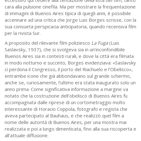
cara alla pulsione cinefila. Ma per mostrare la frequentazione
di immagini di Buenos Aires tipica di quegli anni, è possibile
accennare ad una critica che Jorge Luis Borges scrisse, con la
sua consueta perspicacia anticipatoria, quando recensiva film
per la rivista Sur.
A proposito del rilevante film poliziesco
La Fuga
(Luis
Saslavsky, 1937), che si svolgeva sia in un'inconfondibile
Buenos Aires sia in contesti rurali, e dove la città era filmata
in modo notturno e succinto, Borges evidenziava: «Saslavsky
ci perdona il Congresso, il porto del Riachuelo e l'Obelisco»,
entrambe icone che già abbondavano sul grande schermo,
anche se, curiosamente, l'ultimo era stata inaugurato solo un
anno prima. Come significativa informazione a margine va
notato che la costruzione dell'obelisco di Buenos Aires fu
accompagnata dalle riprese di un cortometraggio molto
interessante di Horacio Coppola, fotografo e regista che
aveva partecipato al Bauhaus, e che realizzò quel film a
nome delle autorità di Buenos Aires, per una mostra mai
realizzata e poi a lungo dimenticata, fino alla sua riscoperta e
all’attuale diffusione.