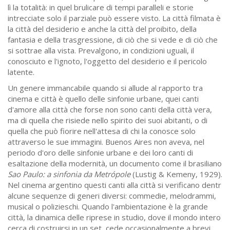
lì la totalità: in quel brulicare di tempi paralleli e storie
intrecciate solo il parziale può essere visto. La città filmata è
la città del desiderio e anche la città del proibito, della
fantasia e della trasgressione, di ciò che si vede e di ciò che
si sottrae alla vista. Prevalgono, in condizioni uguali, il
conosciuto e l'ignoto, l'oggetto del desiderio e il pericolo
latente.
Un genere immancabile quando si allude al rapporto tra
cinema e città è quello delle sinfonie urbane, quei canti
d'amore alla città che forse non sono canti della città vera,
ma di quella che risiede nello spirito dei suoi abitanti, o di
quella che può fiorire nell'attesa di chi la conosce solo
attraverso le sue immagini. Buenos Aires non aveva, nel
periodo d'oro delle sinfonie urbane e dei loro canti di
esaltazione della modernità, un documento come il brasiliano
Sao Paulo: a sinfonia da Metrópole
(Lustig & Kemeny, 1929).
Nel cinema argentino questi canti alla città si verificano dentr
alcune sequenze di generi diversi: commedie, melodrammi,
musical o polizieschi. Quando l'ambientazione è la grande
città, la dinamica delle riprese in studio, dove il mondo intero
cerca di costruirsi in un set, cede occasionalmente a brevi