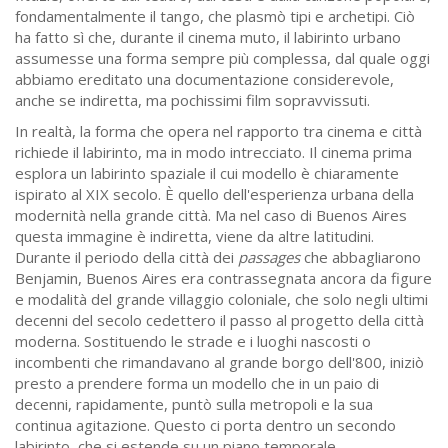
fondamentalmente il tango, che plasmò tipi e archetipi. Ciò
ha fatto sì che, durante il cinema muto, il labirinto urbano
assumesse una forma sempre più complessa, dal quale oggi
abbiamo ereditato una documentazione considerevole,
anche se indiretta, ma pochissimi film sopravvissuti.
In realtà, la forma che opera nel rapporto tra cinema e città
richiede il labirinto, ma in modo intrecciato. Il cinema prima
esplora un labirinto spaziale il cui modello è chiaramente
ispirato al XIX secolo. È quello dell'esperienza urbana della
modernità nella grande città. Ma nel caso di Buenos Aires
questa immagine è indiretta, viene da altre latitudini.
Durante il periodo della città dei
passages
che abbagliarono
Benjamin, Buenos Aires era contrassegnata ancora da figure
e modalità del grande villaggio coloniale, che solo negli ultimi
decenni del secolo cedettero il passo al progetto della città
moderna. Sostituendo le strade e i luoghi nascosti o
incombenti che rimandavano al grande borgo dell'800, iniziò
presto a prendere forma un modello che in un paio di
decenni, rapidamente, puntò sulla metropoli e la sua
continua agitazione. Questo ci porta dentro un secondo
labirinto, che si estende su un piano temporale.