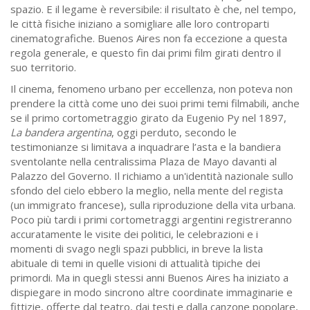
spazio. E il legame è reversibile: il risultato è che, nel tempo,
le città fisiche iniziano a somigliare alle loro controparti
cinematografiche. Buenos Aires non fa eccezione a questa
regola generale, e questo fin dai primi film girati dentro il
suo territorio.
Il cinema, fenomeno urbano per eccellenza, non poteva non
prendere la città come uno dei suoi primi temi filmabili, anche
se il primo cortometraggio girato da Eugenio Py nel 1897,
La bandera argentina
, oggi perduto, secondo le
testimonianze si limitava a inquadrare l’asta e la bandiera
sventolante nella centralissima Plaza de Mayo davanti al
Palazzo del Governo. Il richiamo a un'identità nazionale sullo
sfondo del cielo ebbero la meglio, nella mente del regista
(un immigrato francese), sulla riproduzione della vita urbana.
Poco più tardi i primi cortometraggi argentini registreranno
accuratamente le visite dei politici, le celebrazioni e i
momenti di svago negli spazi pubblici, in breve la lista
abituale di temi in quelle visioni di attualità tipiche dei
primordi. Ma in quegli stessi anni Buenos Aires ha iniziato a
dispiegare in modo sincrono altre coordinate immaginarie e
fittizie, offerte dal teatro, dai testi e dalla canzone popolare,