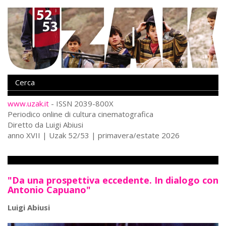
www.uzak.it
- ISSN 2039-800X
Periodico online di cultura cinematografica
Diretto da Luigi Abiusi
anno XVII | Uzak 52/53 | primavera/estate 2026
Editorie
"Da una prospettiva eccedente. In dialogo con
Antonio Capuano"
Luigi Abiusi