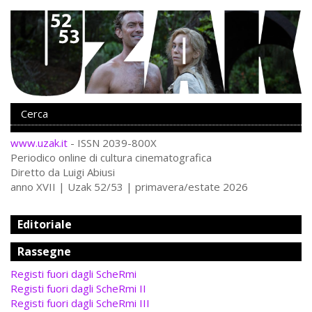
www.uzak.it
- ISSN 2039-800X
Periodico online di cultura cinematografica
Diretto da Luigi Abiusi
anno XVII | Uzak 52/53 | primavera/estate 2026
Editoriale
Rassegne
Registi fuori dagli ScheRmi
Registi fuori dagli ScheRmi II
Registi fuori dagli ScheRmi III