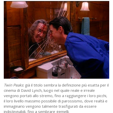
Twin Peaks
: già il titolo sembra la definizione più esatta per il
cinema di David Lynch, luogo nel quale reale e irreale
vengono portati allo stremo, fino a raggiungere i loro picchi,
il loro livello massimo possibile di parossismo, dove realtà e
immaginario vengono talmente trasfigurati da essere
indistinguibili, fino a sembrare gemelli.