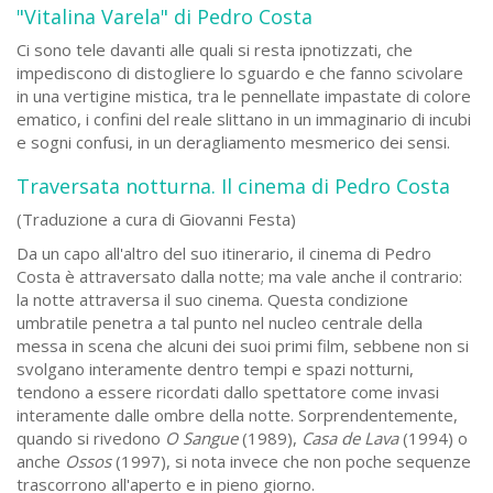
"Vitalina Varela" di Pedro Costa
Ci sono tele davanti alle quali si resta ipnotizzati, che
impediscono di distogliere lo sguardo e che fanno scivolare
in una vertigine mistica, tra le pennellate impastate di colore
ematico, i confini del reale slittano in un immaginario di incubi
e sogni confusi, in un deragliamento mesmerico dei sensi.
Traversata notturna. Il cinema di Pedro Costa
(Traduzione a cura di Giovanni Festa)
Da un capo all'altro del suo itinerario, il cinema di Pedro
Costa è attraversato dalla notte; ma vale anche il contrario:
la notte attraversa il suo cinema. Questa condizione
umbratile penetra a tal punto nel nucleo centrale della
messa in scena che alcuni dei suoi primi film, sebbene non si
svolgano interamente dentro tempi e spazi notturni,
tendono a essere ricordati dallo spettatore come invasi
interamente dalle ombre della notte. Sorprendentemente,
quando si rivedono
O Sangue
(1989),
Casa de Lava
(1994) o
anche
Ossos
(1997), si nota invece che non poche sequenze
trascorrono all'aperto e in pieno giorno.