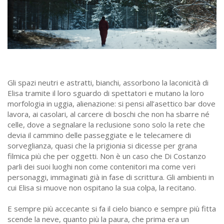
Gli spazi neutri e astratti, bianchi, assorbono la laconicità di
Elisa tramite il loro sguardo di spettatori e mutano la loro
morfologia in uggia, alienazione: si pensi all’asettico bar dove
lavora, ai casolari, al carcere di boschi che non ha sbarre né
celle, dove a segnalare la reclusione sono solo la rete che
devia il cammino delle passeggiate e le telecamere di
sorveglianza, quasi che la prigionia si dicesse per grana
filmica più che per oggetti. Non è un caso che Di Costanzo
parli dei suoi luoghi non come contenitori ma come veri
personaggi, immaginati già in fase di scrittura. Gli ambienti in
cui Elisa si muove non ospitano la sua colpa, la recitano.
E sempre più accecante si fa il cielo bianco e sempre più fitta
scende la neve, quanto più la paura, che prima era un