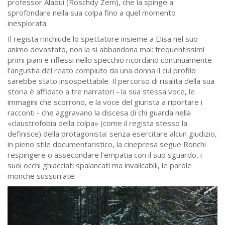
professor Alaoui (Roschdy Zem), che la spinge a
sprofondare nella sua colpa fino a quel momento
inesplorata.
Il regista rinchiude lo spettatore insieme a Elisa nel suo
animo devastato, non la si abbandona mai: frequentissimi
primi piani e riflessi nello specchio ricordano continuamente
l’angustia del reato compiuto da una donna il cui profilo
sarebbe stato insospettabile. Il percorso di risalita della sua
storia è affidato a tre narratori - la sua stessa voce, le
immagini che scorrono, e la voce del giurista a riportare i
racconti - che aggravano la discesa di chi guarda nella
«claustrofobia della colpa» (come il regista stesso la
definisce) della protagonista: senza esercitare alcun giudizio,
in pieno stile documentaristico, la cinepresa segue Ronchi
respingere o assecondare l’empatia con il suo sguardo, i
suoi occhi ghiacciati spalancati ma invalicabili, le parole
monche sussurrate.