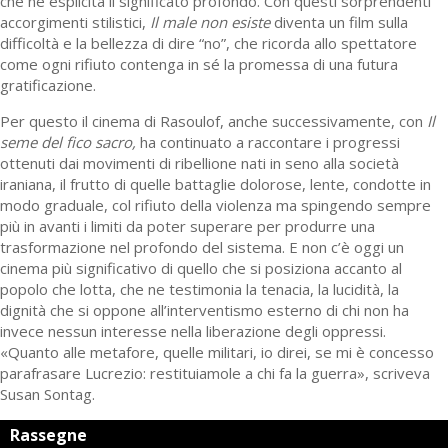
che ne esplicita il significato profondo. Con questi sorprendenti
accorgimenti stilistici,
Il male non
esiste
diventa un film sulla
difficoltà e la bellezza di dire “no”, che ricorda allo spettatore
come ogni rifiuto contenga in sé la promessa di una futura
gratificazione.
Per questo il cinema di Rasoulof, anche successivamente, con
Il
seme del fico sacro,
ha continuato a raccontare i progressi
ottenuti dai movimenti di ribellione nati in seno alla società
iraniana, il frutto di quelle battaglie dolorose, lente, condotte in
modo graduale, col rifiuto della violenza ma spingendo sempre
più in avanti i limiti da poter superare per produrre una
trasformazione nel profondo del sistema. E non c’è oggi un
cinema più significativo di quello che si posiziona accanto al
popolo che lotta, che ne testimonia la tenacia, la lucidità, la
dignità che si oppone all’interventismo esterno di chi non ha
invece nessun interesse nella liberazione degli oppressi.
«Quanto alle metafore, quelle militari, io direi, se mi è concesso
parafrasare Lucrezio: restituiamole a chi fa la guerra», scriveva
Susan Sontag.
Rassegne