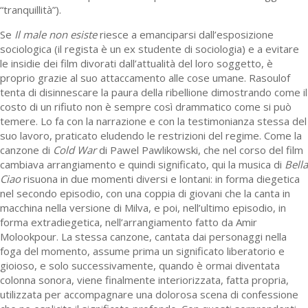
“tranquillità”).
Se
Il male non
esiste
riesce a emanciparsi dall’esposizione
sociologica (il regista è un ex studente di sociologia) e a evitare
le insidie dei film divorati dall’attualità del loro soggetto, è
proprio grazie al suo attaccamento alle cose umane. Rasoulof
tenta di disinnescare la paura della ribellione dimostrando come il
costo di un rifiuto non è sempre così drammatico come si può
temere. Lo fa con la narrazione e con la testimonianza stessa del
suo lavoro, praticato eludendo le restrizioni del regime. Come la
canzone di
Cold War
di Pawel Pawlikowski, che nel corso del film
cambiava arrangiamento e quindi significato, qui la musica di
Bella
Ciao
risuona in due momenti diversi e lontani: in forma diegetica
nel secondo episodio, con una coppia di giovani che la canta in
macchina nella versione di Milva, e poi, nell’ultimo episodio, in
forma extradiegetica, nell’arrangiamento fatto da Amir
Molookpour. La stessa canzone, cantata dai personaggi nella
foga del momento, assume prima un significato liberatorio e
gioioso, e solo successivamente, quando è ormai diventata
colonna sonora, viene finalmente interiorizzata, fatta propria,
utilizzata per accompagnare una dolorosa scena di confessione