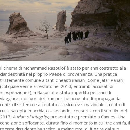
Il cinema di Mohammad Rasoulof è stato per anni costretto alla
clandestinità nel proprio Paese di provenienza. Una pratica
tristemente comune a tanti cineasti iraniani. Come Jafar Panahi
(col quale venne arrestato nel 2010, entrambi accusati di
«cospirazione»), a Rasoulof è stato impedito per anni di
viaggiare al di fuori dell’Iran perché accusato di «propaganda
contro il sistema e attentato alla sicurezza nazionale», reato di
cui si sarebbe macchiato – secondo i censori – con il suo film del
2017
, A Man of Integrity,
presentato e premiato a Cannes. Una
condizione soffocante, durata fino al momento in cui, tre anni fa, il
regista dissidente ha scelto, a malincuore, di fuggire dal suo