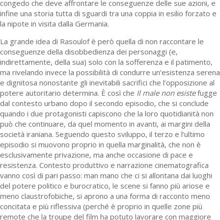
congedo che deve affrontare le conseguenze delle sue azioni, e
infine una storia tutta di sguardi tra una coppia in esilio forzato e
la nipote in visita dalla Germania.
La grande idea di Rasoulof è però quella di non raccontare le
conseguenze della disobbedienza dei personaggi (e,
indirettamente, della sua) solo con la sofferenza e il patimento,
ma rivelando invece la possibilità di condurre un’esistenza serena
e dignitosa nonostante gli inevitabili sacrifici che l’opposizione al
potere autoritario determina. È così che
Il male non esiste
fugge
dal contesto urbano dopo il secondo episodio, che si conclude
quando i due protagonisti capiscono che la loro quotidianità non
può che continuare, da quel momento in avanti, ai margini della
società iraniana. Seguendo questo sviluppo, il terzo e l’ultimo
episodio si muovono proprio in quella marginalità, che non è
esclusivamente privazione, ma anche occasione di pace e
resistenza. Contesto produttivo e narrazione cinematografica
vanno così di pari passo: man mano che ci si allontana dai luoghi
del potere politico e burocratico, le scene si fanno più ariose e
meno claustrofobiche, si aprono a una forma di racconto meno
concitata e più riflessiva (perché è proprio in quelle zone più
remote che la troupe del film ha potuto lavorare con maggiore