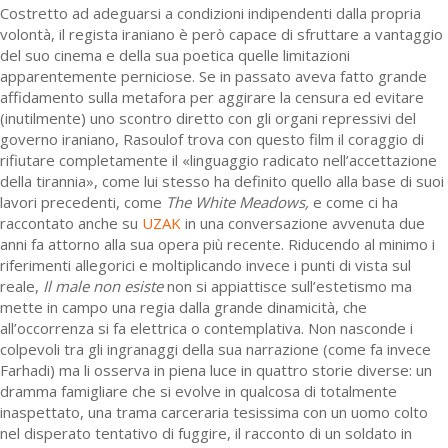
Costretto ad adeguarsi a condizioni indipendenti dalla propria
volontà, il regista iraniano è però capace di sfruttare a vantaggio
del suo cinema e della sua poetica quelle limitazioni
apparentemente perniciose. Se in passato aveva fatto grande
affidamento sulla metafora per aggirare la censura ed evitare
(inutilmente) uno scontro diretto con gli organi repressivi del
governo iraniano, Rasoulof trova con questo film il coraggio di
rifiutare completamente il «linguaggio radicato nell’accettazione
della tirannia», come lui stesso ha definito quello alla base di suoi
lavori precedenti, come
The White Meadows,
e come ci ha
raccontato anche su
UZAK
in una conversazione avvenuta due
anni fa attorno alla sua opera più recente. Riducendo al minimo i
riferimenti allegorici e moltiplicando invece i punti di vista sul
reale,
Il male non esiste
non si appiattisce sull’estetismo ma
mette in campo una regia dalla grande dinamicità, che
all’occorrenza si fa elettrica o contemplativa. Non nasconde i
colpevoli tra gli ingranaggi della sua narrazione (come fa invece
Farhadi) ma li osserva in piena luce in quattro storie diverse: un
dramma famigliare che si evolve in qualcosa di totalmente
inaspettato, una trama carceraria tesissima con un uomo colto
nel disperato tentativo di fuggire, il racconto di un soldato in