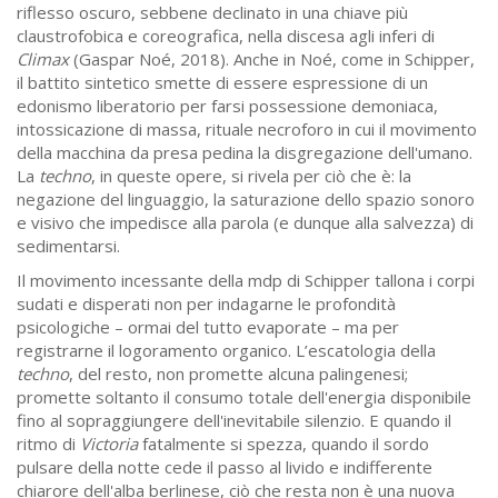
riflesso oscuro, sebbene declinato in una chiave più
claustrofobica e coreografica, nella discesa agli inferi di
Climax
(Gaspar Noé, 2018). Anche in Noé, come in Schipper,
il battito sintetico smette di essere espressione di un
edonismo liberatorio per farsi possessione demoniaca,
intossicazione di massa, rituale necroforo in cui il movimento
della macchina da presa pedina la disgregazione dell'umano.
La
techno
, in queste opere, si rivela per ciò che è: la
negazione del linguaggio, la saturazione dello spazio sonoro
e visivo che impedisce alla parola (e dunque alla salvezza) di
sedimentarsi.
Il movimento incessante della mdp di Schipper tallona i corpi
sudati e disperati non per indagarne le profondità
psicologiche – ormai del tutto evaporate – ma per
registrarne il logoramento organico. L’escatologia della
techno
, del resto, non promette alcuna palingenesi;
promette soltanto il consumo totale dell'energia disponibile
fino al sopraggiungere dell'inevitabile silenzio. E quando il
ritmo di
Victoria
fatalmente si spezza, quando il sordo
pulsare della notte cede il passo al livido e indifferente
chiarore dell'alba berlinese, ciò che resta non è una nuova