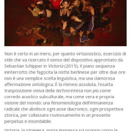
Non è certo in un mero, per quanto virtuosistico, esercizio di
stile che va ricercato il senso del dispositivo approntato da
Sebastian Schipper in
Victoria
(2015). Il piano sequenza
ininterrotto che fagocita la notte berlinese per oltre due ore
non è una semplice scelta linguistica, ma una clamorosa
affermazione ontologica. È la mimesi assoluta, l’esatta
trasposizione visiva della
techno
intesa non più come
corredo acustico subculturale, ma come vera e propria
visione del mondo: una fenomenologia dell'immanenza
radicale che abolisce ogni asse diacronico, ogni prospettiva
storica, per collassare rovinosamente in un presente
perpetuo e insondabile.
Victoria, la straniera, porta impressa sul proprio corpo la