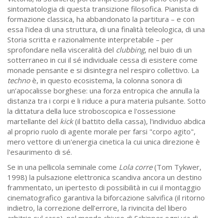
sintomatologia di questa transizione filosofica. Pianista di
formazione classica, ha abbandonato la partitura – e con
essa l’idea di una struttura, di una finalità teleologica, di una
Storia scritta e razionalmente interpretabile – per
sprofondare nella visceralità del
clubbing
, nel buio di un
sotterraneo in cui il sé individuale cessa di esistere come
monade pensante e si disintegra nel respiro collettivo. La
techno
è, in questo ecosistema, la colonna sonora di
un’apocalisse borghese: una forza entropica che annulla la
distanza tra i corpi e li riduce a pura materia pulsante. Sotto
la dittatura della luce stroboscopica e l'ossessione
martellante del
kick
(il battito della cassa), l'individuo abdica
al proprio ruolo di agente morale per farsi "corpo agito",
mero vettore di un'energia cinetica la cui unica direzione è
l'esaurimento di sé.
Se in una pellicola seminale come
Lola corre
(Tom Tykwer,
1998) la pulsazione elettronica scandiva ancora un destino
frammentato, un ipertesto di possibilità in cui il montaggio
cinematografico garantiva la biforcazione salvifica (il ritorno
indietro, la correzione dell’errore, la rivincita del libero
arbitrio sul caso), nel mondo chiuso di Schipper ogni via di