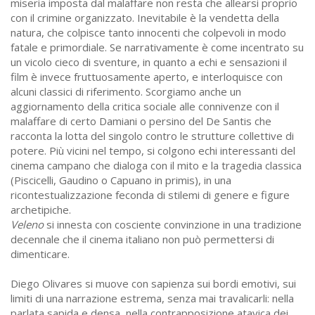
miseria imposta dal malaffare non resta che allearsi proprio
con il crimine organizzato. Inevitabile è la vendetta della
natura, che colpisce tanto innocenti che colpevoli in modo
fatale e primordiale. Se narrativamente è come incentrato su
un vicolo cieco di sventure, in quanto a echi e sensazioni il
film è invece fruttuosamente aperto, e interloquisce con
alcuni classici di riferimento. Scorgiamo anche un
aggiornamento della critica sociale alle connivenze con il
malaffare di certo Damiani o persino del De Santis che
racconta la lotta del singolo contro le strutture collettive di
potere. Più vicini nel tempo, si colgono echi interessanti del
cinema campano che dialoga con il mito e la tragedia classica
(Piscicelli, Gaudino o Capuano in primis), in una
ricontestualizzazione feconda di stilemi di genere e figure
archetipiche.
Veleno
si innesta con cosciente convinzione in una tradizione
decennale che il cinema italiano non può permettersi di
dimenticare.
Diego Olivares si muove con sapienza sui bordi emotivi, sui
limiti di una narrazione estrema, senza mai travalicarli: nella
parlata sapida e densa, nella contrapposizione atavica dei