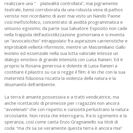
realizzare una “ platealità controllata”, mai pigramente
teatrale, bensì corroborata da una robusta vena di pathos
verista: non ricordiamo di aver mai visto un Nando Paone
così mefistofelico, concentrato di avidità programmatica e
untuoso egoismo; da parte sua Salvatore Esposito non cade
nella trappola dell’autostilizzazione gomorriana e si inventa
un “avvocaticchio” intrappolato fra aspirazioni carrieristiche e
improbabili velleità riformiste, mentre un Massimiliano Gallo
leonino ed essenziale nella sua lotta valoriale intesse un
dialogo emotivo di grande intensità con Luisa Ranieri. Ed è
proprio la Rosaria generosa e dolente di Luisa Ranieri a
costituire il pilastro su cui si regge il film: è lei che con la sua
maternità fiduciosa riscatta la violenza della natura e la
disumanità dell’ambiente.
La terra è amante possessiva e a tratti vendicatrice, ma
anche ricettacolo di promesse per i ragazzini non ancora
“avvelenati” che con rispetto e curiosità perlustrano la natura
circostante. Non resta che interrogarsi, fra lo sgomento e la
speranza, così come canta Enzo Gragnaniello sui titoli di
coda: “ma chi sa se veramente questa terra è ancora mia”.