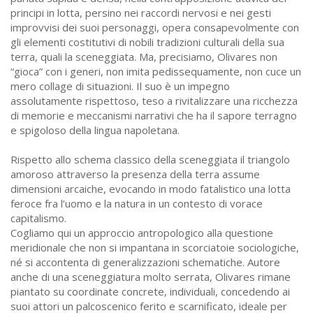
principi in lotta, persino nei raccordi nervosi e nei gesti
improvvisi dei suoi personaggi, opera consapevolmente con
gli elementi costitutivi di nobili tradizioni culturali della sua
terra, quali la sceneggiata. Ma, precisiamo, Olivares non
“gioca” con i generi, non imita pedissequamente, non cuce un
mero collage di situazioni. Il suo è un impegno
assolutamente rispettoso, teso a rivitalizzare una ricchezza
di memorie e meccanismi narrativi che ha il sapore terragno
e spigoloso della lingua napoletana.
Rispetto allo schema classico della sceneggiata il triangolo
amoroso attraverso la presenza della terra assume
dimensioni arcaiche, evocando in modo fatalistico una lotta
feroce fra l’uomo e la natura in un contesto di vorace
capitalismo.
Cogliamo qui un approccio antropologico alla questione
meridionale che non si impantana in scorciatoie sociologiche,
né si accontenta di generalizzazioni schematiche. Autore
anche di una sceneggiatura molto serrata, Olivares rimane
piantato su coordinate concrete, individuali, concedendo ai
suoi attori un palcoscenico ferito e scarnificato, ideale per