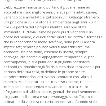
L'ebbrezza e il narcisismo portano il giovane Jaime ad
accoltellare il suo migliore amico e sua prima infatuazione,
venendo così arrestato e gettato in un
nonluogo
straniero,
una prigione in cui - la storia è ambientata negli anni '70 in
Cile - la perdita della propria identità sarebbe stata
imminente. Tuttavia, Jaime ha poco più di vent'anni e un
posto nel mondo, e quindi anche quella sicurezza e fermezza
che lo renderebbero meno scalfibile, sono per lui ancora
imprecisati; semrba poi non volersi mai schierare, mai
prendere una posizione, essendo in libertà, sempre
ondivago, alla ricerca di appagamenti temporanei e, per
contrappasso, la sua punizione in prigionia consisterà
nell'obbligo, chiarificatogli fin da subito dallo "stallone", il più
anziano della sua cella, di definire le proprie scelte,
autodeterminandosi attraverso il contatto con l'altro, il
rispetto. Ma è soprattutto attraverso il sesso, il sesso
inteso come conoscenza e avvicinamento all'altro, lo
sfregamento di labbra, cosce, genitali che quel sentimento
aleggiante sulla storia e sui personaggi, sia soffocato che
animato dalla violenza carceria, prende vita, facendo sì che