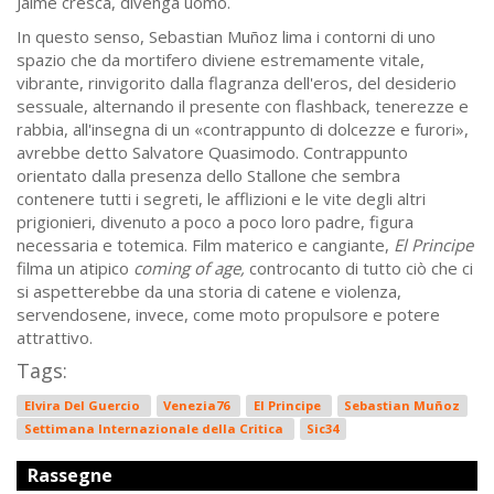
Jaime cresca, divenga uomo.
In questo senso, Sebastian Muñoz lima i contorni di uno
spazio che da mortifero diviene estremamente vitale,
vibrante, rinvigorito dalla flagranza dell'eros, del desiderio
sessuale, alternando il presente con flashback, tenerezze e
rabbia, all'insegna di un «contrappunto di dolcezze e furori»,
avrebbe detto Salvatore Quasimodo. Contrappunto
orientato dalla presenza dello Stallone che sembra
contenere tutti i segreti, le afflizioni e le vite degli altri
prigionieri, divenuto a poco a poco loro padre, figura
necessaria e totemica. Film materico e cangiante,
El Principe
filma un atipico
coming of age,
controcanto di tutto ciò che ci
si aspetterebbe da una storia di catene e violenza,
servendosene, invece, come moto propulsore e potere
attrattivo.
Tags:
Elvira Del Guercio
Venezia76
El Principe
Sebastian Muñoz
Settimana Internazionale della Critica
Sic34
Rassegne