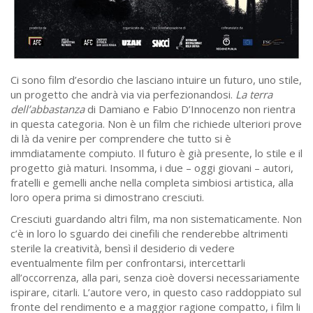
Ci sono film d’esordio che lasciano intuire un futuro, uno stile,
un progetto che andrà via via perfezionandosi.
La terra
dell’abbastanza
di Damiano e Fabio D’Innocenzo non rientra
in questa categoria. Non è un film che richiede ulteriori prove
di là da venire per comprendere che tutto si è
immdiatamente compiuto. Il futuro è già presente, lo stile e il
progetto già maturi. Insomma, i due – oggi giovani – autori,
fratelli e gemelli anche nella completa simbiosi artistica, alla
loro opera prima si dimostrano cresciuti.
Cresciuti guardando altri film, ma non sistematicamente. Non
c’è in loro lo sguardo dei cinefili che renderebbe altrimenti
sterile la creatività, bensì il desiderio di vedere
eventualmente film per confrontarsi, intercettarli
all’occorrenza, alla pari, senza cioè doversi necessariamente
ispirare, citarli. L’autore vero, in questo caso raddoppiato sul
fronte del rendimento e a maggior ragione compatto, i film li