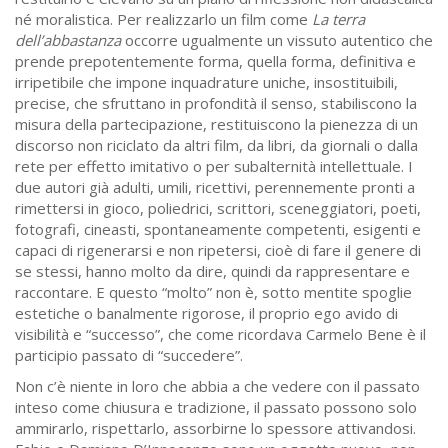
né moralistica. Per realizzarlo un film come
La terra
dell’abbastanza
occorre ugualmente un vissuto autentico che
prende prepotentemente forma, quella forma, definitiva e
irripetibile che impone inquadrature uniche, insostituibili,
precise, che sfruttano in profondità il senso, stabiliscono la
misura della partecipazione, restituiscono la pienezza di un
discorso non riciclato da altri film, da libri, da giornali o dalla
rete per effetto imitativo o per subalternità intellettuale. I
due autori già adulti, umili, ricettivi, perennemente pronti a
rimettersi in gioco, poliedrici, scrittori, sceneggiatori, poeti,
fotografi, cineasti, spontaneamente competenti, esigenti e
capaci di rigenerarsi e non ripetersi, cioè di fare il genere di
se stessi, hanno molto da dire, quindi da rappresentare e
raccontare. E questo “molto” non è, sotto mentite spoglie
estetiche o banalmente rigorose, il proprio ego avido di
visibilità e “successo”, che come ricordava Carmelo Bene è il
participio passato di “succedere”.
Non c’è niente in loro che abbia a che vedere con il passato
inteso come chiusura e tradizione, il passato possono solo
ammirarlo, rispettarlo, assorbirne lo spessore attivandosi.