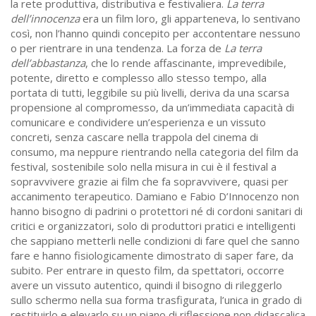
la rete produttiva, distributiva e festivaliera.
La terra
dell’innocenza
era un film loro, gli apparteneva, lo sentivano
così, non l’hanno quindi concepito per accontentare nessuno
o per rientrare in una tendenza. La forza de
La terra
dell’abbastanza
, che lo rende affascinante, imprevedibile,
potente, diretto e complesso allo stesso tempo, alla
portata di tutti, leggibile su più livelli, deriva da una scarsa
propensione al compromesso, da un’immediata capacità di
comunicare e condividere un’esperienza e un vissuto
concreti, senza cascare nella trappola del cinema di
consumo, ma neppure rientrando nella categoria del film da
festival, sostenibile solo nella misura in cui è il festival a
sopravvivere grazie ai film che fa sopravvivere, quasi per
accanimento terapeutico. Damiano e Fabio D’Innocenzo non
hanno bisogno di padrini o protettori né di cordoni sanitari di
critici e organizzatori, solo di produttori pratici e intelligenti
che sappiano metterli nelle condizioni di fare quel che sanno
fare e hanno fisiologicamente dimostrato di saper fare, da
subito. Per entrare in questo film, da spettatori, occorre
avere un vissuto autentico, quindi il bisogno di rileggerlo
sullo schermo nella sua forma trasfigurata, l’unica in grado di
restituirlo e elevarlo su un piano di riflessione non didascalica