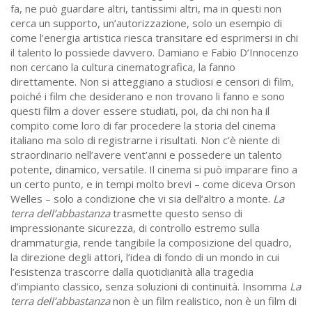
fa, ne può guardare altri, tantissimi altri, ma in questi non
cerca un supporto, un’autorizzazione, solo un esempio di
come l’energia artistica riesca transitare ed esprimersi in chi
il talento lo possiede davvero. Damiano e Fabio D’Innocenzo
non cercano la cultura cinematografica, la fanno
direttamente. Non si atteggiano a studiosi e censori di film,
poiché i film che desiderano e non trovano li fanno e sono
questi film a dover essere studiati, poi, da chi non ha il
compito come loro di far procedere la storia del cinema
italiano ma solo di registrarne i risultati. Non c’è niente di
straordinario nell’avere vent’anni e possedere un talento
potente, dinamico, versatile. Il cinema si può imparare fino a
un certo punto, e in tempi molto brevi – come diceva Orson
Welles – solo a condizione che vi sia dell’altro a monte.
La
terra dell’abbastanza
trasmette questo senso di
impressionante sicurezza, di controllo estremo sulla
drammaturgia, rende tangibile la composizione del quadro,
la direzione degli attori, l’idea di fondo di un mondo in cui
l’esistenza trascorre dalla quotidianità alla tragedia
d’impianto classico, senza soluzioni di continuità. Insomma
La
terra dell’abbastanza
non è un film realistico, non è un film di