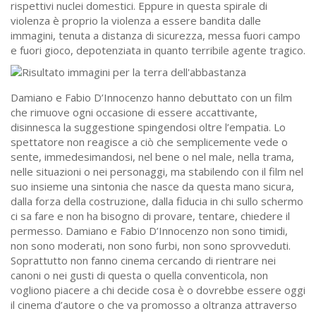
rispettivi nuclei domestici. Eppure in questa spirale di
violenza è proprio la violenza a essere bandita dalle
immagini, tenuta a distanza di sicurezza, messa fuori campo
e fuori gioco, depotenziata in quanto terribile agente tragico.
Damiano e Fabio D’Innocenzo hanno debuttato con un film
che rimuove ogni occasione di essere accattivante,
disinnesca la suggestione spingendosi oltre l’empatia. Lo
spettatore non reagisce a ciò che semplicemente vede o
sente, immedesimandosi, nel bene o nel male, nella trama,
nelle situazioni o nei personaggi, ma stabilendo con il film nel
suo insieme una sintonia che nasce da questa mano sicura,
dalla forza della costruzione, dalla fiducia in chi sullo schermo
ci sa fare e non ha bisogno di provare, tentare, chiedere il
permesso. Damiano e Fabio D’Innocenzo non sono timidi,
non sono moderati, non sono furbi, non sono sprovveduti.
Soprattutto non fanno cinema cercando di rientrare nei
canoni o nei gusti di questa o quella conventicola, non
vogliono piacere a chi decide cosa è o dovrebbe essere oggi
il cinema d’autore o che va promosso a oltranza attraverso