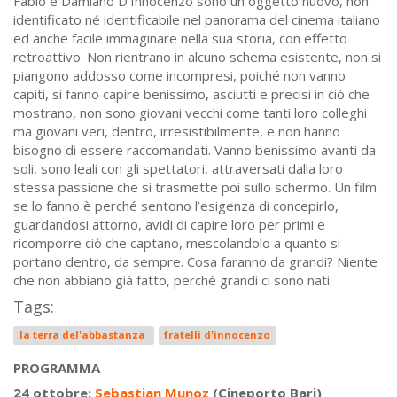
Fabio e Damiano D’Innocenzo sono un oggetto nuovo, non
identificato né identificabile nel panorama del cinema italiano
ed anche facile immaginare nella sua storia, con effetto
retroattivo. Non rientrano in alcuno schema esistente, non si
piangono addosso come incompresi, poiché non vanno
capiti, si fanno capire benissimo, asciutti e precisi in ciò che
mostrano, non sono giovani vecchi come tanti loro colleghi
ma giovani veri, dentro, irresistibilmente, e non hanno
bisogno di essere raccomandati. Vanno benissimo avanti da
soli, sono leali con gli spettatori, attraversati dalla loro
stessa passione che si trasmette poi sullo schermo. Un film
se lo fanno è perché sentono l’esigenza di concepirlo,
guardandosi attorno, avidi di capire loro per primi e
ricomporre ciò che captano, mescolandolo a quanto si
portano dentro, da sempre. Cosa faranno da grandi? Niente
che non abbiano già fatto, perché grandi ci sono nati.
Tags:
la terra del'abbastanza
fratelli d'innocenzo
PROGRAMMA
24 ottobre:
Sebastian Munoz
(Cineporto Bari)