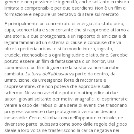
genere e non possiede le ingenuità, anche soltanto in misura
limitata o comprensibile per due esordienti. Non è un film di
formazione e neppure un tentativo di stare sul mercato.
È principalmente un concentrato di energia allo stato puro,
cupa, sconcertata e sconcertante che si rapprende attorno a
una storia, a due protagonisti, a un rapporto di amicizia e di
legami familiari ad un sistema di cause e concause che va
oltre la periferia urbana e si fa mondo intero, ingrato,
crudele, riconoscibile a ogni longitudine e latitudine. Sarebbe
potuto essere un film di fantascienza o un horror, una
commedia o un film di guerra e la sostanza non sarebbe
cambiata.
La terra dell’abbastanza
parte da dentro, da
un’intuizione, da un‘esigenza forte di raccontare e
rappresentare, che non poteva che approdare sullo
schermo. Nessuno avrebbe potuto mai impedire ai due
autori, giovani soltanto per motivi anagrafici, di esprimersi e
venire a capo del rebus di una serie di eventi che trascinano
progressivamente i due protagonisti verso un destino
inesorabile. Certo, si imbattono nell’apparato criminale, ne
diventano parte, subissati come sono dalle regole del gioco
sleale a loro volta ne trasferiscono la carica negativa nei