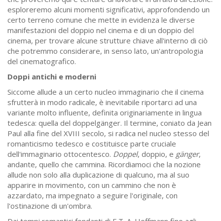
esploreremo alcuni momenti significativi, approfondendo un
certo terreno comune che mette in evidenza le diverse
manifestazioni del doppio nel cinema e di un doppio del
cinema, per trovare alcune strutture chiave all'interno di ciò
che potremmo considerare, in senso lato, un'antropologia
del cinematografico.
Doppi antichi e moderni
Siccome allude a un certo nucleo immaginario che il cinema
sfrutterà in modo radicale, è inevitabile riportarci ad una
variante molto influente, definita originariamente in lingua
tedesca: quella del doppelgänger. Il termine, coniato da Jean
Paul alla fine del XVIII secolo, si radica nel nucleo stesso del
romanticismo tedesco e costituisce parte cruciale
dell'immaginario ottocentesco.
Doppel
, doppio, e
gänger
,
andante, quello che cammina. Ricordiamoci che la nozione
allude non solo alla duplicazione di qualcuno, ma al suo
apparire in movimento, con un cammino che non è
azzardato, ma impegnato a seguire l'originale, con
l'ostinazione di un'ombra.
Dai tempi romantici fondanti di E.T. A. Hoffmann fino agli