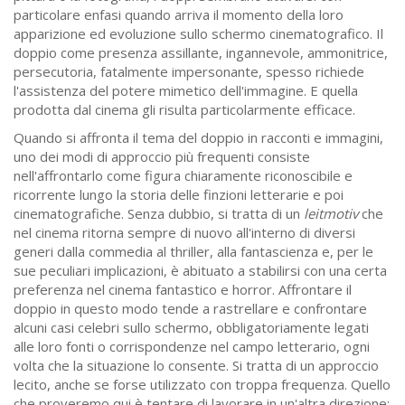
particolare enfasi quando arriva il momento della loro
apparizione ed evoluzione sullo schermo cinematografico. Il
doppio come presenza assillante, ingannevole, ammonitrice,
persecutoria, fatalmente impersonante, spesso richiede
l'assistenza del potere mimetico dell'immagine. E quella
prodotta dal cinema gli risulta particolarmente efficace.
Quando si affronta il tema del doppio in racconti e immagini,
uno dei modi di approccio più frequenti consiste
nell'affrontarlo come figura chiaramente riconoscibile e
ricorrente lungo la storia delle finzioni letterarie e poi
cinematografiche. Senza dubbio, si tratta di un
leitmotiv
che
nel cinema ritorna sempre di nuovo all'interno di diversi
generi dalla commedia al thriller, alla fantascienza e, per le
sue peculiari implicazioni, è abituato a stabilirsi con una certa
preferenza nel cinema fantastico e horror. Affrontare il
doppio in questo modo tende a rastrellare e confrontare
alcuni casi celebri sullo schermo, obbligatoriamente legati
alle loro fonti o corrispondenze nel campo letterario, ogni
volta che la situazione lo consente. Si tratta di un approccio
lecito, anche se forse utilizzato con troppa frequenza. Quello
che proveremo qui è tentare di lavorare in un'altra direzione: