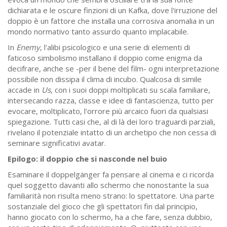
dichiarata e le oscure finzioni di un Kafka, dove l'irruzione del
doppio è un fattore che installa una corrosiva anomalia in un
mondo normativo tanto assurdo quanto implacabile.
In
Enemy
, l'alibi psicologico e una serie di elementi di
faticoso simbolismo installano il doppio come enigma da
decifrare, anche se -per il bene del film- ogni interpretazione
possibile non dissipa il clima di incubo. Qualcosa di simile
accade in
Us
, con i suoi doppi moltiplicati su scala familiare,
intersecando razza, classe e idee di fantascienza, tutto per
evocare, moltiplicato, l'orrore più arcaico fuori da qualsiasi
spiegazione. Tutti casi che, al di là dei loro traguardi parziali,
rivelano il potenziale intatto di un archetipo che non cessa di
seminare significativi avatar.
Epilogo: il doppio che si nasconde nel buio
Esaminare il doppelgänger fa pensare al cinema e ci ricorda
quel soggetto davanti allo schermo che nonostante la sua
familiarità non risulta meno strano: lo spettatore. Una parte
sostanziale del gioco che gli spettatori fin dal principio,
hanno giocato con lo schermo, ha a che fare, senza dubbio,