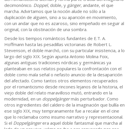
decimonónico.
Doppel
, doble, y
gänger
, andante, el que
marcha. Advirtamos que la noción alude no sólo a la
duplicación de alguien, sino a su aparición en movimiento,
con un andar que no es azaroso, sino empeñado en seguir al
original, con la obstinación de una sombra.
Desde los tiempos románticos fundantes de E.T. A.
Hoffmann hasta las pesadillas victorianas de Robert L.
Stevenson, el doble marchó, con su particular insistencia, a lo
largo del siglo XIX. Según apunta Antonio Molina Foix,
algunas antiguas tradiciones nórdicas y germánicas ya
planteaban en sus relatos populares la confrontación con el
doble como mala señal o nefasto anuncio de la desaparición
del afectado. Como tantos otros elementos recuperados
por el romanticismo desde rincones lejanos de la historia, el
viejo doble del relato maravilloso mutó, entrando en la
modernidad, en un
doppelgänger
más perturbador. Como
otros ingredientes del caldero de la imaginación que bullía en
ese siglo XIX, muy tempranamente fue a recalar en el cine
que lo reclamaba como insumo narrativo y representacional.
Si el
Doppelgänger
era aquel doble fantasmal que marcha al