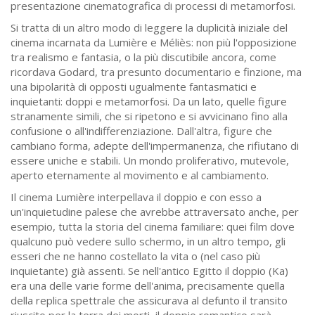
presentazione cinematografica di processi di metamorfosi.
Si tratta di un altro modo di leggere la duplicità iniziale del
cinema incarnata da Lumière e Méliès: non più l'opposizione
tra realismo e fantasia, o la più discutibile ancora, come
ricordava Godard, tra presunto documentario e finzione, ma
una bipolarità di opposti ugualmente fantasmatici e
inquietanti: doppi e metamorfosi. Da un lato, quelle figure
stranamente simili, che si ripetono e si avvicinano fino alla
confusione o all'indifferenziazione. Dall'altra, figure che
cambiano forma, adepte dell'impermanenza, che rifiutano di
essere uniche e stabili. Un mondo proliferativo, mutevole,
aperto eternamente al movimento e al cambiamento.
Il cinema Lumière interpellava il doppio e con esso a
un'inquietudine palese che avrebbe attraversato anche, per
esempio, tutta la storia del cinema familiare: quei film dove
qualcuno può vedere sullo schermo, in un altro tempo, gli
esseri che ne hanno costellato la vita o (nel caso più
inquietante) già assenti. Se nell'antico Egitto il doppio (Ka)
era una delle varie forme dell'anima, precisamente quella
della replica spettrale che assicurava al defunto il transito
riuscito per la terra dei morti, il doppio romantico sarà