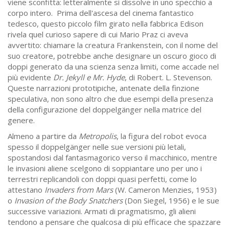
viene sconfitta: letteralmente si dissolve in uno specchio a
corpo intero. Prima dell'ascesa del cinema fantastico
tedesco, questo piccolo film girato nella fabbrica Edison
rivela quel curioso sapere di cui Mario Praz ci aveva
avvertito: chiamare la creatura Frankenstein, con il nome del
suo creatore, potrebbe anche designare un oscuro gioco di
doppi generato da una scienza senza limiti, come accade nel
più evidente
Dr. Jekyll e Mr. Hyde
, di Robert. L. Stevenson.
Queste narrazioni prototipiche, antenate della finzione
speculativa, non sono altro che due esempi della presenza
della configurazione del doppelgänger nella matrice del
genere.
Almeno a partire da
Metropolis
, la figura del robot evoca
spesso il doppelgänger nelle sue versioni più letali,
spostandosi dal fantasmagorico verso il macchinico, mentre
le invasioni aliene scelgono di soppiantare uno per uno i
terrestri replicandoli con doppi quasi perfetti, come lo
attestano
Invaders from Mars
(W. Cameron Menzies, 1953)
o
Invasion of the Body Snatchers
(Don Siegel, 1956) e le sue
successive variazioni. Armati di pragmatismo, gli alieni
tendono a pensare che qualcosa di più efficace che spazzare