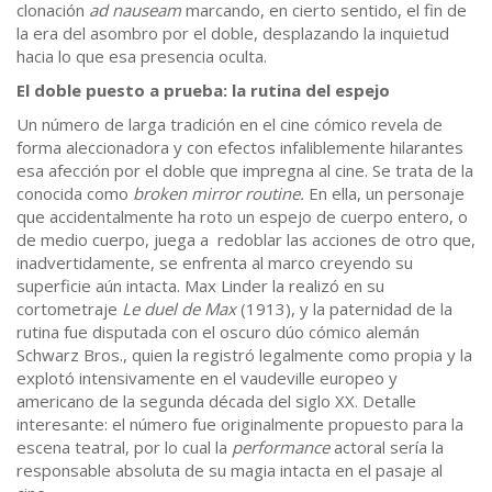
clonación
ad nauseam
marcando, en cierto sentido, el fin de
la era del asombro por el doble, desplazando la inquietud
hacia lo que esa presencia oculta.
El doble puesto a prueba: la rutina del espejo
Un número de larga tradición en el cine cómico revela de
forma aleccionadora y con efectos infaliblemente hilarantes
esa afección por el doble que impregna al cine. Se trata de la
conocida como
broken mirror routine.
En ella, un personaje
que accidentalmente ha roto un espejo de cuerpo entero, o
de medio cuerpo, juega a redoblar las acciones de otro que,
inadvertidamente, se enfrenta al marco creyendo su
superficie aún intacta. Max Linder la realizó en su
cortometraje
Le duel de Max
(1913), y la paternidad de la
rutina fue disputada con el oscuro dúo cómico alemán
Schwarz Bros., quien la registró legalmente como propia y la
explotó intensivamente en el vaudeville europeo y
americano de la segunda década del siglo XX. Detalle
interesante: el número fue originalmente propuesto para la
escena teatral, por lo cual la
performance
actoral sería la
responsable absoluta de su magia intacta en el pasaje al