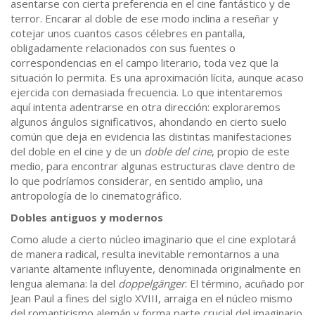
asentarse con cierta preferencia en el cine fantástico y de
terror. Encarar al doble de ese modo inclina a reseñar y
cotejar unos cuantos casos célebres en pantalla,
obligadamente relacionados con sus fuentes o
correspondencias en el campo literario, toda vez que la
situación lo permita. Es una aproximación lícita, aunque acaso
ejercida con demasiada frecuencia. Lo que intentaremos
aquí intenta adentrarse en otra dirección: exploraremos
algunos ángulos significativos, ahondando en cierto suelo
común que deja en evidencia las distintas manifestaciones
del doble en el cine y de un
doble del cine
, propio de este
medio, para encontrar algunas estructuras clave dentro de
lo que podríamos considerar, en sentido amplio, una
antropología de lo cinematográfico.
Dobles antiguos y modernos
Como alude a cierto núcleo imaginario que el cine explotará
de manera radical, resulta inevitable remontarnos a una
variante altamente influyente, denominada originalmente en
lengua alemana: la del
doppelgänger
. El término, acuñado por
Jean Paul a fines del siglo XVIII, arraiga en el núcleo mismo
del romanticismo alemán y forma parte crucial del imaginario