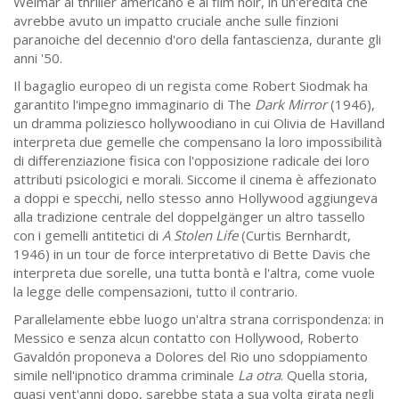
Weimar al thriller americano e al film noir, in un'eredità che
avrebbe avuto un impatto cruciale anche sulle finzioni
paranoiche del decennio d'oro della fantascienza, durante gli
anni '50.
Il bagaglio europeo di un regista come Robert Siodmak ha
garantito l'impegno immaginario di The
Dark Mirror
(1946),
un dramma poliziesco hollywoodiano in cui Olivia de Havilland
interpreta due gemelle che compensano la loro impossibilità
di differenziazione fisica con l'opposizione radicale dei loro
attributi psicologici e morali. Siccome il cinema è affezionato
a doppi e specchi, nello stesso anno Hollywood aggiungeva
alla tradizione centrale del doppelgänger un altro tassello
con i gemelli antitetici di
A Stolen Life
(Curtis Bernhardt,
1946) in un tour de force interpretativo di Bette Davis che
interpreta due sorelle, una tutta bontà e l'altra, come vuole
la legge delle compensazioni, tutto il contrario.
Parallelamente ebbe luogo un'altra strana corrispondenza: in
Messico e senza alcun contatto con Hollywood, Roberto
Gavaldón proponeva a Dolores del Rio uno sdoppiamento
simile nell'ipnotico dramma criminale
La otra
. Quella storia,
quasi vent'anni dopo, sarebbe stata a sua volta girata negli