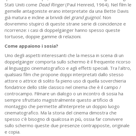
Stati Uniti come
Dead Ringer
(Paul Henreid, 1964). Nel film le
gemelle antagoniste erano interpretate da una Bette Davis
già matura e incline ai brividi del
grand guignol.
Non
dovremmo stupirci di queste strane serie di coincidenze e
ricorrenze: i casi di doppelgänger hanno spesso queste
tortuose, doppie gamme di relazioni.
Come appaiono i sosia?
Uno degli aspetti interessanti che la messa in scena di un
doppelgänger comporta sullo schermo è il frequente ricorso
al linguaggio cinematografico e agli effetti speciali. Tra l'altro,
qualsiasi film che propone doppi interpretati dallo stesso
attore o attrice di solito fa pieno uso di quella soverchieria
fondatrice dello stile classico nel cinema che è il campo /
controcampo. Filmare un dialogo o un incontro di sosia ha
sempre sfruttato magistralmente questo artificio di
montaggio che permette all'interprete un doppio luogo
cinematografico. Ma la storia del cinema dimostra che
spesso c'è bisogno di qualcosa in più, ossia far convivere
sullo schermo queste due presenze contrapposte, originale
e copia.