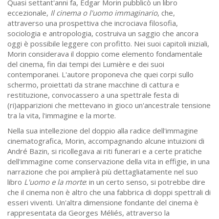
Quasi settant'anni fa, Edgar Morin pubblicò un libro
eccezionale,
Il cinema o l'uomo immaginario
, che,
attraverso una prospettiva che incrociava filosofia,
sociologia e antropologia, costruiva un saggio che ancora
oggi è possibile leggere con profitto. Nei suoi capitoli iniziali,
Morin considerava il doppio come elemento fondamentale
del cinema, fin dai tempi dei Lumière e dei suoi
contemporanei. L'autore proponeva che quei corpi sullo
schermo, proiettati da strane macchine di cattura e
restituzione, convocassero a una spettrale festa di
(ri)apparizioni che mettevano in gioco un'ancestrale tensione
tra la vita, l'immagine e la morte.
Nella sua intellezione del doppio alla radice dell'immagine
cinematografica, Morin, accompagnando alcune intuizioni di
André Bazin, si ricollegava ai riti funerari e a certe pratiche
dell'immagine come conservazione della vita in effigie, in una
narrazione che poi amplierà più dettagliatamente nel suo
libro
L'uomo e la morte
: in un certo senso, si potrebbe dire
che il cinema non è altro che una fabbrica di doppi spettrali di
esseri viventi. Un'altra dimensione fondante del cinema è
rappresentata da Georges Méliés, attraverso la