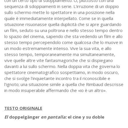
con un certo tipo di sdoppiamento. O, piuttosto con una
sequenza di sdoppiamenti in serie. L'irruzione di un doppio
sullo schermo mette lo spettatore in una posizione nella
quale è immediatamente interpellato. Come se in quella
situazione risuonasse quella duplicità che si apre guardando
un film, seduto su una poltrona e nello stesso tempo dentro
lo spazio del cinema, sapendo che sta vedendo un film e allo
stesso tempo percependolo come qualcosa che lo muove in
un modo estremamente intenso. Vive la sua vita, e allo
stesso tempo, temporaneamente ma simultaneamente,
vive quelle altre vite fantasmagoriche che si dispiegano
davanti a lui sullo schermo. Nella doppia vita che governa lo
spettatore cinematografico sospettiamo, in modo oscuro,
che si svolge l'inquietante incontro tra il riconoscibile e
l'ignoto; una situazione simile a quella che Rimbaud descrisse
in modo insuperabile affermando che «io è un altro».
TESTO ORIGINALE
El
doppelgänger
en pantalla:
el cine y su doble