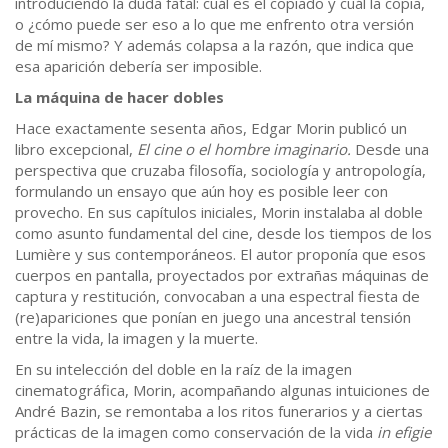
introduciendo la duda fatal: cuál es el copiado y cuál la copia,
o ¿cómo puede ser eso a lo que me enfrento otra versión
de mí mismo? Y además colapsa a la razón, que indica que
esa aparición debería ser imposible.
La máquina de hacer dobles
Hace exactamente sesenta años, Edgar Morin publicó un
libro excepcional,
El cine o el hombre imaginario.
Desde una
perspectiva que cruzaba filosofía, sociología y antropología,
formulando un ensayo que aún hoy es posible leer con
provecho. En sus capítulos iniciales, Morin instalaba al doble
como asunto fundamental del cine, desde los tiempos de los
Lumière y sus contemporáneos. El autor proponía que esos
cuerpos en pantalla, proyectados por extrañas máquinas de
captura y restitución, convocaban a una espectral fiesta de
(re)apariciones que ponían en juego una ancestral tensión
entre la vida, la imagen y la muerte.
En su intelección del doble en la raíz de la imagen
cinematográfica, Morin, acompañando algunas intuiciones de
André Bazin, se remontaba a los ritos funerarios y a ciertas
prácticas de la imagen como conservación de la vida
in efigie