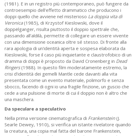
(1981). E in un registro più contemporaneo, può fungere da
controesempio dell'effetto drammatico che producono i
doppi quello che avviene nel misterioso
La doppia vita di
Veronica
(1985), di Krzystof Kieslowski, dove il
doppëlganger, risulta piuttosto il doppio spettrale che,
passando all'aldilà, permette di collegare un essere vivente
con una dimensione oceanica oltre sé stesso. Di fronte alla
rara apologia di un'identità aperta e sospesa elaborata da
Kieslowski, forse il caso più inquietante e claustrofobico di un
dramma di doppi è proposto da David Cronenberg in
Dead
Ringers
(1988). In questo film moderatamente estremo, la
crisi d'identità dei gemelli Mantle cede davanti alla vita
presentata come un evento materiale, polimorfo e senza
sbocco, facendo di ogni io una fragile finzione, un guscio che
cede a una pulsione di morte di cui il doppio non è altro che
una maschera.
Da speculare a speculativo
Nella prima versione cinematografica di
Frankenstein
(J.
Searle Dewey, 1910), si verifica un istante rivelatore quando
la creatura, una copia mal fatta del barone Frankenstein,