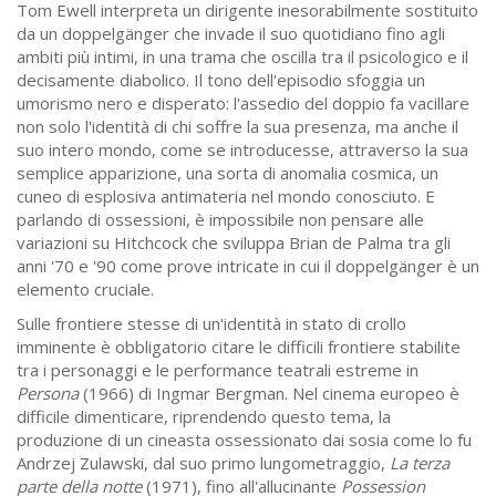
Tom Ewell interpreta un dirigente inesorabilmente sostituito
da un doppelgänger che invade il suo quotidiano fino agli
ambiti più intimi, in una trama che oscilla tra il psicologico e il
decisamente diabolico. Il tono dell'episodio sfoggia un
umorismo nero e disperato: l'assedio del doppio fa vacillare
non solo l'identità di chi soffre la sua presenza, ma anche il
suo intero mondo, come se introducesse, attraverso la sua
semplice apparizione, una sorta di anomalia cosmica, un
cuneo di esplosiva antimateria nel mondo conosciuto. E
parlando di ossessioni, è impossibile non pensare alle
variazioni su Hitchcock che sviluppa Brian de Palma tra gli
anni '70 e '90 come prove intricate in cui il doppelgänger è un
elemento cruciale.
Sulle frontiere stesse di un'identità in stato di crollo
imminente è obbligatorio citare le difficili frontiere stabilite
tra i personaggi e le performance teatrali estreme in
Persona
(1966) di Ingmar Bergman. Nel cinema europeo è
difficile dimenticare, riprendendo questo tema, la
produzione di un cineasta ossessionato dai sosia come lo fu
Andrzej Zulawski, dal suo primo lungometraggio,
La terza
parte della notte
(1971), fino all'allucinante
Possession