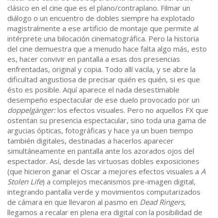
clásico en el cine que es el plano/contraplano. Filmar un
diálogo o un encuentro de dobles siempre ha explotado
magistralmente a ese artificio de montaje que permite al
intérprete una bilocación cinematográfica. Pero la historia
del cine demuestra que a menudo hace falta algo más, esto
es, hacer convivir en pantalla a esas dos presencias
enfrentadas, original y copia. Todo allí vacila, y se abre la
dificultad angustiosa de precisar quién es quién, si es que
ésto es posible. Aquí aparece el nada desestimable
desempeño espectacular de ese duelo provocado por un
doppelgänger:
los efectos visuales. Pero no aquellos FX que
ostentan su presencia espectacular, sino toda una gama de
argucias ópticas, fotográficas y hace ya un buen tiempo
también digitales, destinadas a hacerlos aparecer
simultáneamente en pantalla ante los azorados ojos del
espectador. Así, desde las virtuosas dobles exposiciones
(que hicieron ganar el Oscar a mejores efectos visuales a
A
Stolen Life
) a complejos mecanismos pre-imagen digital,
integrando pantalla verde y movimientos computarizados
de cámara en que llevaron al pasmo en
Dead Ringers
,
llegamos a recalar en plena era digital con la posibilidad de