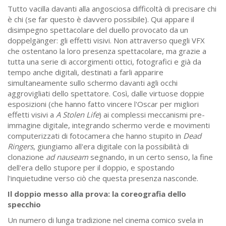
Tutto vacilla davanti alla angosciosa difficoltà di precisare chi
è chi (se far questo è davvero possibile). Qui appare il
disimpegno spettacolare del duello provocato da un
doppelgänger: gli effetti visivi. Non attraverso quegli VFX
che ostentano la loro presenza spettacolare, ma grazie a
tutta una serie di accorgimenti ottici, fotografici e già da
tempo anche digitali, destinati a farli apparire
simultaneamente sullo schermo davanti agli occhi
aggrovigliati dello spettatore. Così, dalle virtuose doppie
esposizioni (che hanno fatto vincere l'Oscar per migliori
effetti visivi a
A Stolen Life
) ai complessi meccanismi pre-
immagine digitale, integrando schermo verde e movimenti
computerizzati di fotocamera che hanno stupito in
Dead
Ringers
, giungiamo all'era digitale con la possibilità di
clonazione
ad nauseam
segnando, in un certo senso, la fine
dell'era dello stupore per il doppio, e spostando
l'inquietudine verso ciò che questa presenza nasconde.
Il doppio messo alla prova: la coreografia dello
specchio
Un numero di lunga tradizione nel cinema comico svela in