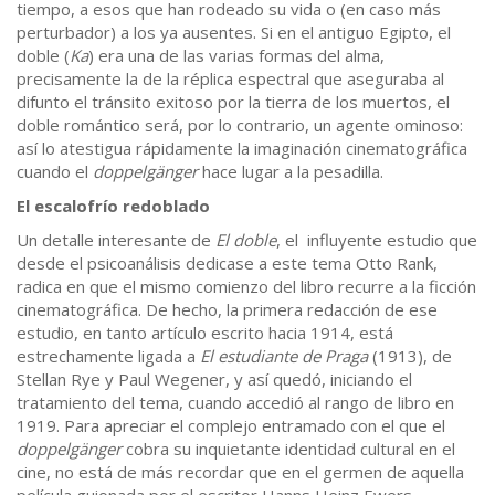
tiempo, a esos que han rodeado su vida o (en caso más
perturbador) a los ya ausentes. Si en el antiguo Egipto, el
doble (
Ka
) era una de las varias formas del alma,
precisamente la de la réplica espectral que aseguraba al
difunto el tránsito exitoso por la tierra de los muertos, el
doble romántico será, por lo contrario, un agente ominoso:
así lo atestigua rápidamente la imaginación cinematográfica
cuando el
doppelgänger
hace lugar a la pesadilla.
El escalofrío redoblado
Un detalle interesante de
El doble
, el influyente estudio que
desde el psicoanálisis dedicase a este tema Otto Rank,
radica en que el mismo comienzo del libro recurre a la ficción
cinematográfica. De hecho, la primera redacción de ese
estudio, en tanto artículo escrito hacia 1914, está
estrechamente ligada a
El estudiante de Praga
(1913), de
Stellan Rye y Paul Wegener, y así quedó, iniciando el
tratamiento del tema, cuando accedió al rango de libro en
1919. Para apreciar el complejo entramado con el que el
doppelgänger
cobra su inquietante identidad cultural en el
cine, no está de más recordar que en el germen de aquella