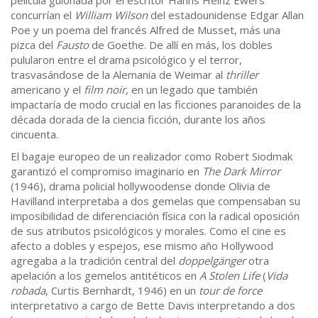
película guionada por el escritor Hanns Heinz Ewers
concurrían el
William Wilson
del estadounidense Edgar Allan
Poe y un poema del francés Alfred de Musset, más una
pizca del
Fausto
de Goethe. De allí en más, los dobles
pulularon entre el drama psicológico y el terror,
trasvasándose de la Alemania de Weimar al
thriller
americano y el
film noir,
en un legado que también
impactaría de modo crucial en las ficciones paranoides de la
década dorada de la ciencia ficción, durante los años
cincuenta.
El bagaje europeo de un realizador como Robert Siodmak
garantizó el compromiso imaginario en
The Dark Mirror
(1946), drama policial hollywoodense donde Olivia de
Havilland interpretaba a dos gemelas que compensaban su
imposibilidad de diferenciación física con la radical oposición
de sus atributos psicológicos y morales. Como el cine es
afecto a dobles y espejos, ese mismo año Hollywood
agregaba a la tradición central del
doppelgänger
otra
apelación a los gemelos antitéticos en
A Stolen Life
(
Vida
robada
, Curtis Bernhardt, 1946) en un
tour de force
interpretativo a cargo de Bette Davis interpretando a dos