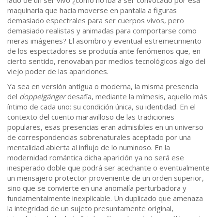
lado de un ser vivo ¿cómo no iba a ser convocado por esa
maquinaria que hacía moverse en pantalla a figuras
demasiado espectrales para ser cuerpos vivos, pero
demasiado realistas y animadas para comportarse como
meras imágenes? El asombro y eventual estremecimiento
de los espectadores se producía ante fenómenos que, en
cierto sentido, renovaban por medios tecnológicos algo del
viejo poder de las apariciones.
Ya sea en versión antigua o moderna, la misma presencia
del
doppelgänger
desafía, mediante la mímesis, aquello más
íntimo de cada uno: su condición única, su identidad. En el
contexto del cuento maravilloso de las tradiciones
populares, esas presencias eran admisibles en un universo
de correspondencias sobrenaturales aceptado por una
mentalidad abierta al influjo de lo numinoso. En la
modernidad romántica dicha aparición ya no será ese
inesperado doble que podrá ser acechante o eventualmente
un mensajero protector proveniente de un orden superior,
sino que se convierte en una anomalía perturbadora y
fundamentalmente inexplicable. Un duplicado que amenaza
la integridad de un sujeto presuntamente original,