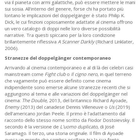
via il pianeta con armi galattiche, può essere mettere le mani
sui sosia. All'interno del genere, forse chi ha portato più
lontano le implicazioni del doppelgänger è stato Philip K.
Dick, le cui finzioni copiosamente adattate al cinema offrono
un vero catalogo di doppi nelle loro diverse possibilità
narrative. Tra questi spiccano per la loro condizione
brillantemente riflessiva
A Scanner Darkly
(Richard Linklater,
2006).
Stranezze del doppelgänger contemporaneo
Arrivando al cinema contemporaneo e al di là dei celebri casi
mainstream come
Fight club
o
Il cigno nero
, in quel terreno
che vagamente può essere definito come cinema
indipendente sono emerse alcune stranezze recenti che si
aggiungono al tema e alle variazioni del doppelgänger nel
cinema:
The Double
, 2013, del britannico Richard Ayoade,
Enemy
(2013) del canadese Dennis Villeneuve o
Us
(2019)
dell'americano Jordan Peele. Il primo è l'adattamento dal
racconto dello stesso nome scritto da Fiodor Dostoievsky. Il
secondo è la versione de
L'uomo duplicato
, di José
Saramago. Il terzo, una storia originale. Il film di Ayoade
evoca un mondo che sembra oscillare tra la sua fonte