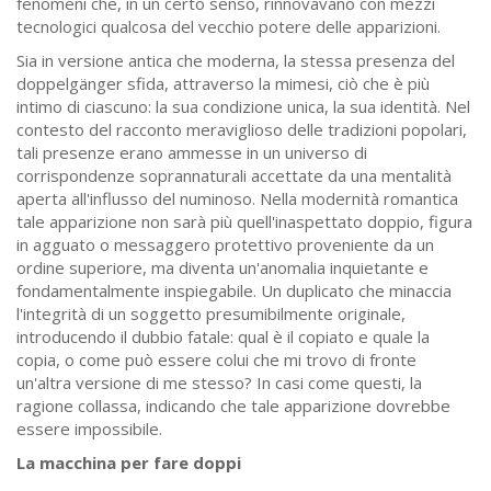
fenomeni che, in un certo senso, rinnovavano con mezzi
tecnologici qualcosa del vecchio potere delle apparizioni.
Sia in versione antica che moderna, la stessa presenza del
doppelgänger sfida, attraverso la mimesi, ciò che è più
intimo di ciascuno: la sua condizione unica, la sua identità. Nel
contesto del racconto meraviglioso delle tradizioni popolari,
tali presenze erano ammesse in un universo di
corrispondenze soprannaturali accettate da una mentalità
aperta all'influsso del numinoso. Nella modernità romantica
tale apparizione non sarà più quell'inaspettato doppio, figura
in agguato o messaggero protettivo proveniente da un
ordine superiore, ma diventa un'anomalia inquietante e
fondamentalmente inspiegabile. Un duplicato che minaccia
l'integrità di un soggetto presumibilmente originale,
introducendo il dubbio fatale: qual è il copiato e quale la
copia, o come può essere colui che mi trovo di fronte
un'altra versione di me stesso? In casi come questi, la
ragione collassa, indicando che tale apparizione dovrebbe
essere impossibile.
La macchina per fare doppi