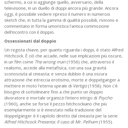
schermo, a cui si aggiunge quello, avversario, della
televisione, in un duello di doppi ancora più grande. Ancora
oggi, è possibile vedere ripreso il numero in numerosi
sketch che, in tutta la gamma di qualità possibili, rivivono e
commentano in forma umoristica l'antica commozione
dell'incontro con il doppio.
Ossessionati dal doppio
Un regista chiave, per quanto riguarda i doppi, è stato Alfred
Hitchcock. È ciò che accade, nelle sue implicazioni più oscure,
in un film come
The wrong man
(1956) che, attraverso il
realismo, accede alla metafisica, con una sua gravità
sconosciuta al cineasta; e senza dubbio è una oscura
attrazione che intreccia erotismo, morte e doppelganger a
mettere in moto l'eterna spirale di
Vertigo
(1958). Non c'è
bisogno di sottolineare fino a che punto un doppio
divoratore e mortale organizzi l'intero intrigo di
Psycho
(1960), anche se forse il pezzo hitchcockiano che più
esemplarmente si è innestato nella tradizione del
doppelgänger è il capitolo diretto dal cineasta per la serie
Alfred Hitchcock Presenta: Il caso di Mr. Pelham
(1955).