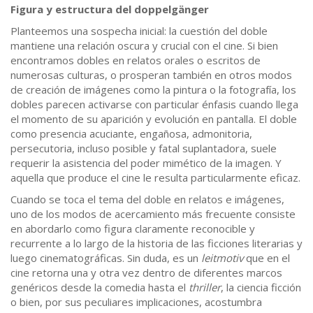
Figura y estructura del doppelgänger
Planteemos una sospecha inicial: la cuestión del doble
mantiene una relación oscura y crucial con el cine. Si bien
encontramos dobles en relatos orales o escritos de
numerosas culturas, o prosperan también en otros modos
de creación de imágenes como la pintura o la fotografía, los
dobles parecen activarse con particular énfasis cuando llega
el momento de su aparición y evolución en pantalla. El doble
como presencia acuciante, engañosa, admonitoria,
persecutoria, incluso posible y fatal suplantadora, suele
requerir la asistencia del poder mimético de la imagen. Y
aquella que produce el cine le resulta particularmente eficaz.
Cuando se toca el tema del doble en relatos e imágenes,
uno de los modos de acercamiento más frecuente consiste
en abordarlo como figura claramente reconocible y
recurrente a lo largo de la historia de las ficciones literarias y
luego cinematográficas. Sin duda, es un
leitmotiv
que en el
cine retorna una y otra vez dentro de diferentes marcos
genéricos desde la comedia hasta el
thriller
, la ciencia ficción
o bien, por sus peculiares implicaciones, acostumbra