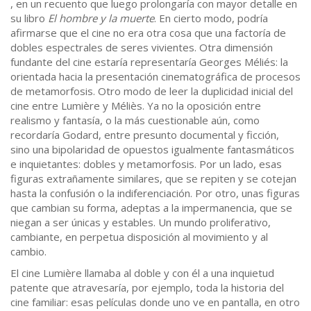
, en un recuento que luego prolongaría con mayor detalle en
su libro
El hombre y la muerte
. En cierto modo, podría
afirmarse que el cine no era otra cosa que una factoría de
dobles espectrales de seres vivientes. Otra dimensión
fundante del cine estaría representaría Georges Méliés: la
orientada hacia la presentación cinematográfica de procesos
de metamorfosis. Otro modo de leer la duplicidad inicial del
cine entre Lumière y Méliès. Ya no la oposición entre
realismo y fantasía, o la más cuestionable aún, como
recordaría Godard, entre presunto documental y ficción,
sino una bipolaridad de opuestos igualmente fantasmáticos
e inquietantes: dobles y metamorfosis. Por un lado, esas
figuras extrañamente similares, que se repiten y se cotejan
hasta la confusión o la indiferenciación. Por otro, unas figuras
que cambian su forma, adeptas a la impermanencia, que se
niegan a ser únicas y estables. Un mundo proliferativo,
cambiante, en perpetua disposición al movimiento y al
cambio.
El cine Lumière llamaba al doble y con él a una inquietud
patente que atravesaría, por ejemplo, toda la historia del
cine familiar: esas películas donde uno ve en pantalla, en otro