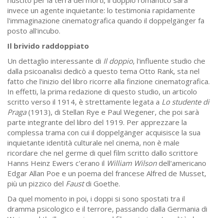
invece un agente inquietante: lo testimonia rapidamente
l'immaginazione cinematografica quando il doppelgänger fa
posto all'incubo.
Il brivido raddoppiato
Un dettaglio interessante di
Il doppio
, l'influente studio che
dalla psicoanalisi dedicò a questo tema Otto Rank, sta nel
fatto che l'inizio del libro ricorre alla finzione cinematografica.
In effetti, la prima redazione di questo studio, un articolo
scritto verso il 1914, è strettamente legata a
Lo studente di
Praga
(1913), di Stellan Rye e Paul Wegener, che poi sarà
parte integrante del libro del 1919. Per apprezzare la
complessa trama con cui il doppelgänger acquisisce la sua
inquietante identità culturale nel cinema, non è male
ricordare che nel germe di quel film scritto dallo scrittore
Hanns Heinz Ewers c'erano il
William Wilson
dell'americano
Edgar Allan Poe e un poema del francese Alfred de Musset,
più un pizzico del
Faust
di Goethe.
Da quel momento in poi, i doppi si sono spostati tra il
dramma psicologico e il terrore, passando dalla Germania di