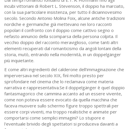
incubi vittoriani di Robert L. Stevenson, il doppio ha marciato,
con la sua particolare insistenza, per tutto il diciannovesimo
secolo. Secondo Antonio Molina Foix, alcune antiche tradizioni
nordiche e germaniche già mettevano nei loro racconti
popolari il confronto con il doppio come cattivo segno o
nefasto annuncio della scomparsa della persona colpita. Il
vecchio doppio del racconto meraviglioso, come tanti altri
elementi recuperati dal romanticismo da angoli lontani della
storia, mutò, entrando nella modernità, in un doppelgänger
più inquietante.
E come altri ingredienti del calderone dell'immaginazione che
imperversava nel secolo XIX, finì molto presto per
sprofondare nel cinema che lo reclamava come materia
narrativa e rappresentativa.Se il doppelgänger è quel doppio
fantasmagorico che cammina accanto ad un essere vivente,
come non poteva essere evocato da quella macchina che
faceva muovere sullo schermo figure troppo spettrali per
essere corpi viventi, ma troppo realistiche e animate per
comportarsi come semplici immagini? Lo stupore e
l'eventuale brivido degli spettatori si produceva davanti a