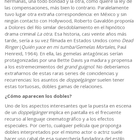
hermanas, una todo bondad y la otra, como quiere la ley de
las compensaciones, más bien lo contrario. Paralelamente
tuvo lugar otra extraña correspondencia: en México y sin
ningún contacto con Hollywood, Roberto Gavaldón proponía
a Dolores del Río similar desdoblamiento en el hipnótico
drama criminal
La otra.
Esa historia, casi veinte años más
tarde, sería a su vez filmada en Estados Unidos como
Dead
Ringer
(
Quién yace en mi tumba/Gemelas Mortales
, Paul
Henreid, 1964). En ella, las gemelas antagónicas serían
protagonizadas por una Bette Davis ya madura y propensa
a los estremecimientos del
grand guignol
. No deberíamos
extrañarnos de estas raras series de coincidencias y
recurrencias: los asuntos de
doppelgänger
suelen tener
estas tortuosas, dobles gamas de relaciones.
¿Cómo aparecen los dobles?
Uno de los aspectos interesantes que la puesta en escena
de un
doppelgänger
implica en pantalla es el frecuente
recurso al lenguaje cinematográfico y a los efectos
especiales. Por cierto, cualquier película que proponga
dobles interpretados por el mismo actor o actriz suele
hacer uso cabal de esa superchería fundadora del estilo