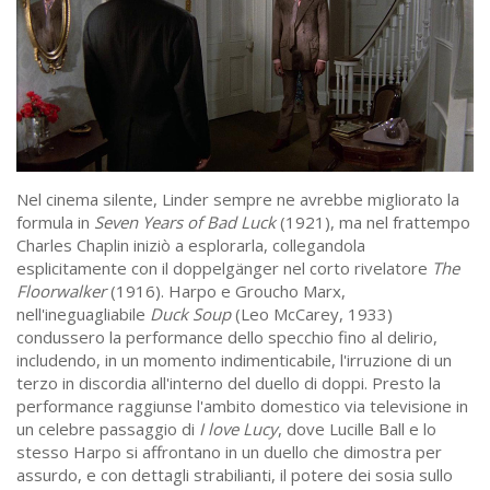
Nel cinema silente, Linder sempre ne avrebbe migliorato la
formula in
Seven Years of Bad Luck
(1921), ma nel frattempo
Charles Chaplin iniziò a esplorarla, collegandola
esplicitamente con il doppelgänger nel corto rivelatore
The
Floorwalker
(1916). Harpo e Groucho Marx,
nell'ineguagliabile
Duck Soup
(Leo McCarey, 1933)
condussero la performance dello specchio fino al delirio,
includendo, in un momento indimenticabile, l'irruzione di un
terzo in discordia all'interno del duello di doppi. Presto la
performance raggiunse l'ambito domestico via televisione in
un celebre passaggio di
I love Lucy
, dove Lucille Ball e lo
stesso Harpo si affrontano in un duello che dimostra per
assurdo, e con dettagli strabilianti, il potere dei sosia sullo