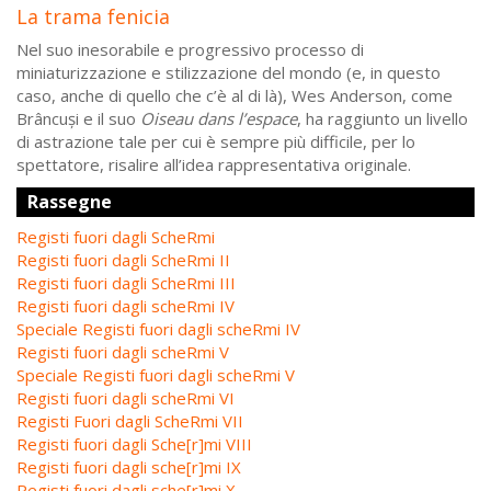
La trama fenicia
Nel suo inesorabile e progressivo processo di
miniaturizzazione e stilizzazione del mondo (e, in questo
caso, anche di quello che c’è al di là), Wes Anderson, come
Brâncuși e il suo
Oiseau dans l
’
espace
, ha raggiunto un livello
di astrazione tale per cui è sempre più difficile, per lo
spettatore, risalire all’idea rappresentativa originale.
Rassegne
Registi fuori dagli ScheRmi
Registi fuori dagli ScheRmi II
Registi fuori dagli ScheRmi III
Registi fuori dagli scheRmi IV
Speciale Registi fuori dagli scheRmi IV
Registi fuori dagli scheRmi V
Speciale Registi fuori dagli scheRmi V
Registi fuori dagli scheRmi VI
Registi Fuori dagli ScheRmi VII
Registi fuori dagli Sche[r]mi VIII
Registi fuori dagli sche[r]mi IX
Registi fuori dagli sche[r]mi X