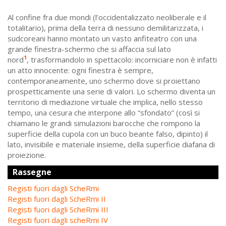
Al confine fra due mondi (l’occidentalizzato neoliberale e il
totalitario), prima della terra di nessuno demilitarizzata, i
sudcoreani hanno montato un vasto anfiteatro con una
grande finestra-schermo che si affaccia sul lato
1
nord
, trasformandolo in spettacolo: incorniciare non è infatti
un atto innocente: ogni finestra è sempre,
contemporaneamente, uno schermo dove si proiettano
prospetticamente una serie di valori. Lo schermo diventa un
territorio di mediazione virtuale che implica, nello stesso
tempo, una cesura che interpone allo “sfondato” (così si
chiamano le grandi simulazioni barocche che rompono la
superficie della cupola con un buco beante falso, dipinto) il
lato, invisibile e materiale insieme, della superficie diafana di
proiezione.
Rassegne
Registi fuori dagli ScheRmi
Registi fuori dagli ScheRmi II
Registi fuori dagli ScheRmi III
Registi fuori dagli scheRmi IV