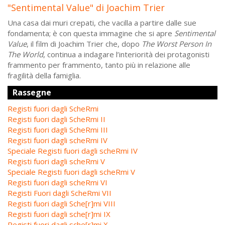
"Sentimental Value" di Joachim Trier
Una casa dai muri crepati, che vacilla a partire dalle sue
fondamenta; è con questa immagine che si apre
Sentimental
Value
, il film di Joachim Trier che, dopo
The Worst Person In
The World
, continua a indagare l’interiorità dei protagonisti
frammento per frammento, tanto più in relazione alle
fragilità della famiglia.
Rassegne
Registi fuori dagli ScheRmi
Registi fuori dagli ScheRmi II
Registi fuori dagli ScheRmi III
Registi fuori dagli scheRmi IV
Speciale Registi fuori dagli scheRmi IV
Registi fuori dagli scheRmi V
Speciale Registi fuori dagli scheRmi V
Registi fuori dagli scheRmi VI
Registi Fuori dagli ScheRmi VII
Registi fuori dagli Sche[r]mi VIII
Registi fuori dagli sche[r]mi IX
Registi fuori dagli sche[r]mi X