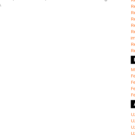
.
Re
Re
Re
Re
Re
i
Re
Re
M
Fe
Fe
F
Fe
U
U
U
U