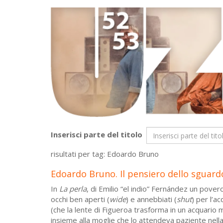
Inserisci parte del titolo
risultati per tag: Edoardo Bruno
Edoardo Bruno. Il pensiero dello sguard
In
La perla
, di Emilio “el indio” Fernández un pover
occhi ben aperti (
wide
) e annebbiati (
shut
) per l’a
(che la lente di Figueroa trasforma in un acquario ma
insieme alla moglie che lo attendeva paziente nella