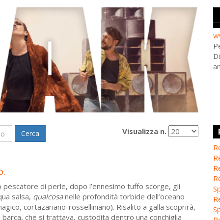
w
Pe
Di
a
Visualizza n.
Cerca
Re
Re
Re
o.
Re
o pescatore di perle, dopo l’ennesimo tuffo scorge, gli
Sp
cqua salsa,
qualcosa
nelle profondità torbide dell’oceano
Re
gico, cortazariano-rosselliniano). Risalito a galla scoprirà,
Sp
 barca, che si trattava, custodita dentro una conchiglia
Re