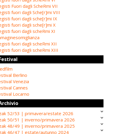
gisti Fuori dagli ScheRmi VII
gisti fuori dagli Sche[r]mi VIII
gisti fuori dagli sche[r]mi IX
gisti fuori dagli sche[r]mi X
gisti fuori dagli scheRmi XI
mmaginesomiglianza
gisti fuori dagli scheRmi XII
gisti fuori dagli scheRmi XIII
Festival
edfilm
stival Berlino
stival Venezia
estival Cannes
stival Locarno
Archivio
zak 52/53 | primavera/estate 2026
zak 50/51 | inverno/primavera 2026
zak 48/49 | inverno/primavera 2025
zak 46/47 | estate/autunno 2024