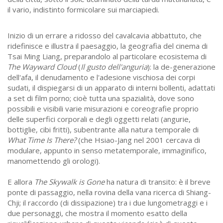
il vario, indistinto formicolare sui marciapiedi.
Inizio di un errare a ridosso del cavalcavia abbattuto, che
ridefinisce e illustra il paesaggio, la geografia del cinema di
Tsai Ming Liang, preparandolo al particolare ecosistema di
The Wayward Cloud
(
Il gusto dell'anguria
): la de-generazione
dell'afa, il denudamento e l'adesione vischiosa dei corpi
sudati, il dispiegarsi di un apparato di interni bollenti, adattati
a set di film porno; cioè tutta una spazialità, dove sono
possibili e visibili varie misurazioni e coreografie proprio
delle superfici corporali e degli oggetti relati (angurie,
bottiglie, cibi fritti), subentrante alla natura temporale di
What Time Is There?
(che Hsiao-Jang nel 2001 cercava di
modulare, appunto in senso metatemporale, immaginifico,
manomettendo gli orologi).
E allora
The Skywalk is Gone
ha natura di transito: è il breve
ponte di passaggio, nella rovina della vana ricerca di Shiang-
Chji; il raccordo (di dissipazione) tra i due lungometraggi e i
due personaggi, che mostra il momento esatto della