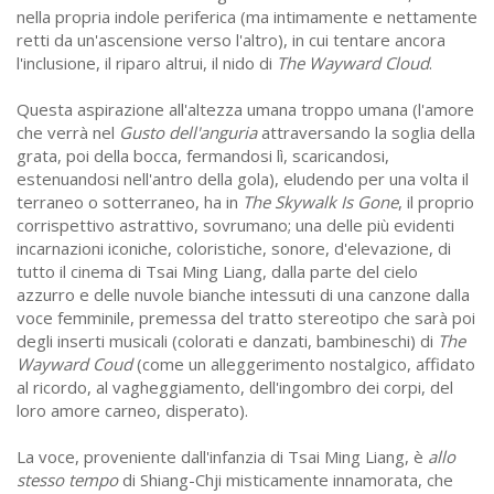
nella propria indole periferica (ma intimamente e nettamente
retti da un'ascensione verso l'altro), in cui tentare ancora
l'inclusione, il riparo altrui, il nido di
The Wayward Cloud
.
Questa aspirazione all'altezza umana troppo umana (l'amore
che verrà nel
Gusto dell'anguria
attraversando la soglia della
grata, poi della bocca, fermandosi lì, scaricandosi,
estenuandosi nell'antro della gola), eludendo per una volta il
terraneo o sotterraneo, ha in
The Skywalk Is Gone
, il proprio
corrispettivo astrattivo, sovrumano; una delle più evidenti
incarnazioni iconiche, coloristiche, sonore, d'elevazione, di
tutto il cinema di Tsai Ming Liang, dalla parte del cielo
azzurro e delle nuvole bianche intessuti di una canzone dalla
voce femminile, premessa del tratto stereotipo che sarà poi
degli inserti musicali (colorati e danzati, bambineschi) di
The
Wayward Coud
(come un alleggerimento nostalgico, affidato
al ricordo, al vagheggiamento, dell'ingombro dei corpi, del
loro amore carneo, disperato).
La voce, proveniente dall'infanzia di Tsai Ming Liang, è
allo
stesso tempo
di Shiang-Chji misticamente innamorata, che