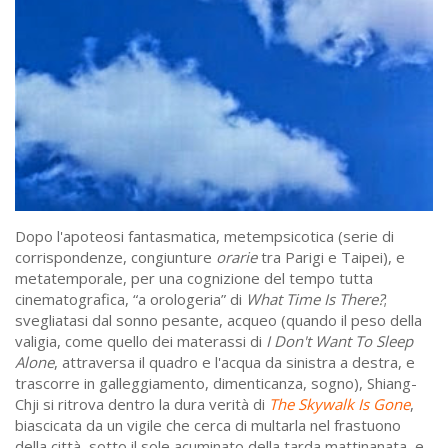
Dopo l'apoteosi fantasmatica, metempsicotica (serie di
corrispondenze, congiunture
orarie
tra Parigi e Taipei), e
metatemporale, per una cognizione del tempo tutta
cinematografica, “a orologeria” di
What Time Is There?
;
svegliatasi dal sonno pesante, acqueo (quando il peso della
valigia, come quello dei materassi di
I Don't Want To Sleep
Alone
, attraversa il quadro e l'acqua da sinistra a destra, e
trascorre in galleggiamento, dimenticanza, sogno), Shiang-
Chji si ritrova dentro la dura verità di
The Skywalk Is Gone
,
biascicata da un vigile che cerca di multarla nel frastuono
della città, sotto il sole acuminato della tarda mattinanata, e