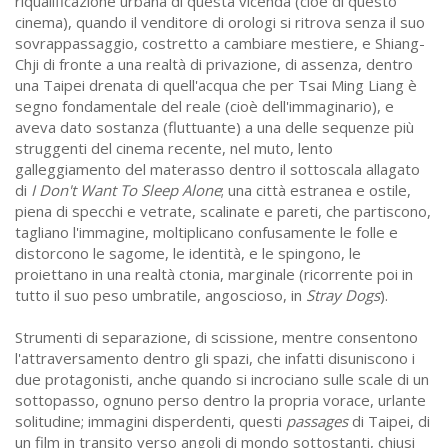
riqualificazione urbana di questa vicenda (cioè di questo
cinema), quando il venditore di orologi si ritrova senza il suo
sovrappassaggio, costretto a cambiare mestiere, e Shiang-
Chji di fronte a una realtà di privazione, di assenza, dentro
una Taipei drenata di quell'acqua che per Tsai Ming Liang è
segno fondamentale del reale (cioè dell'immaginario), e
aveva dato sostanza (fluttuante) a una delle sequenze più
struggenti del cinema recente, nel muto, lento
galleggiamento del materasso dentro il sottoscala allagato
di
I Don't Want To Sleep Alone
; una città estranea e ostile,
piena di specchi e vetrate, scalinate e pareti, che partiscono,
tagliano l'immagine, moltiplicano confusamente le folle e
distorcono le sagome, le identità, e le spingono, le
proiettano in una realtà ctonia, marginale (ricorrente poi in
tutto il suo peso umbratile, angoscioso, in
Stray Dogs
).
Strumenti di separazione, di scissione, mentre consentono
l'attraversamento dentro gli spazi, che infatti disuniscono i
due protagonisti, anche quando si incrociano sulle scale di un
sottopasso, ognuno perso dentro la propria vorace, urlante
solitudine; immagini disperdenti, questi
passages
di Taipei, di
un film in transito verso angoli di mondo sottostanti, chiusi