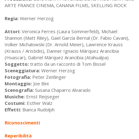
ARTE FRANCE CINEMA, CANANA FILMS, SKELLING ROCK
Regia:
Werner Herzog
Attori:
Veronica Ferres (Laura Sommerfeld), Michael
Shannon (Matt Riley), Gael García Bernal (Dr. Fabio Cavani),
Volker Michalowski (Dr. Arnold Meier), Lawrence Krauss
(Krauss / Aristidis), Danner Ignacio Márquez Arancibia
(Huascar), Gabriel Márquez Arancibia (Atahualpa).
Soggetto:
tratto da un racconto di Tom Bissel
Sceneggiatura:
Werner Herzog
Fotografia:
Peter Zeitlinger
Montaggio:
Joe Bini
Scenografia:
Susana Chaparro Alvarado
Musiche:
Ernst Reijseger
Costumi:
Esther Walz
Effetti:
Bianca Rudolph
Riconoscimenti
Reperibilità