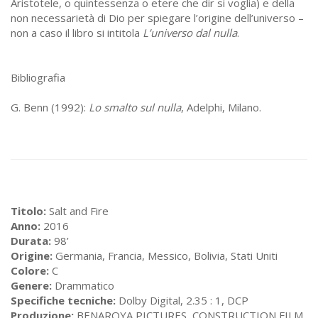
Aristotele, o quintessenza o etere che dir si voglia) e della
non necessarietà di Dio per spiegare l’origine dell’universo –
non a caso il libro si intitola
L’universo dal nulla
.
Bibliografia
G. Benn (1992):
Lo smalto sul nulla
, Adelphi, Milano.
Titolo:
Salt and Fire
Anno:
2016
Durata:
98’
Origine:
Germania, Francia, Messico, Bolivia, Stati Uniti
Colore:
C
Genere:
Drammatico
Specifiche tecniche:
Dolby Digital, 2.35 : 1, DCP
Produzione:
BENAROYA PICTURES, CONSTRUCTION FILM,