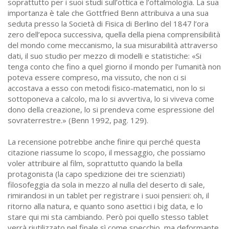
soprattutto per i suoi studi sull’ottica e l’oftalmologia. La sua
importanza è tale che Gottfried Benn attribuiva a una sua
seduta presso la Società di Fisica di Berlino del 1847 l’ora
zero dell’epoca successiva, quella della piena comprensibilità
del mondo come meccanismo, la sua misurabilità attraverso
dati, il suo studio per mezzo di modelli e statistiche: «Si
tenga conto che fino a quel giorno il mondo per l’umanità non
poteva essere compreso, ma vissuto, che non ci si
accostava a esso con metodi fisico-matematici, non lo si
sottoponeva a calcolo, ma lo si avvertiva, lo si viveva come
dono della creazione, lo si prendeva come espressione del
sovraterrestre.» (Benn 1992, pag. 129).
La recensione potrebbe anche finire qui perché questa
citazione riassume lo scopo, il messaggio, che possiamo
voler attribuire al film, soprattutto quando la bella
protagonista (la capo spedizione dei tre scienziati)
filosofeggia da sola in mezzo al nulla del deserto di sale,
rimirandosi in un tablet per registrare i suoi pensieri: oh, il
ritorno alla natura, e quanto sono asettici i big data, e lo
stare qui mi sta cambiando. Però poi quello stesso tablet
verrà riutilizzato nel finale sì come specchio, ma deformante,