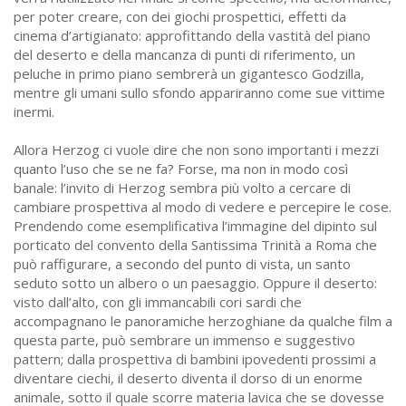
per poter creare, con dei giochi prospettici, effetti da
cinema d’artigianato: approfittando della vastità del piano
del deserto e della mancanza di punti di riferimento, un
peluche in primo piano sembrerà un gigantesco Godzilla,
mentre gli umani sullo sfondo appariranno come sue vittime
inermi.
Allora Herzog ci vuole dire che non sono importanti i mezzi
quanto l’uso che se ne fa? Forse, ma non in modo così
banale: l’invito di Herzog sembra più volto a cercare di
cambiare prospettiva al modo di vedere e percepire le cose.
Prendendo come esemplificativa l’immagine del dipinto sul
porticato del convento della Santissima Trinità a Roma che
può raffigurare, a secondo del punto di vista, un santo
seduto sotto un albero o un paesaggio. Oppure il deserto:
visto dall’alto, con gli immancabili cori sardi che
accompagnano le panoramiche herzoghiane da qualche film a
questa parte, può sembrare un immenso e suggestivo
pattern; dalla prospettiva di bambini ipovedenti prossimi a
diventare ciechi, il deserto diventa il dorso di un enorme
animale, sotto il quale scorre materia lavica che se dovesse