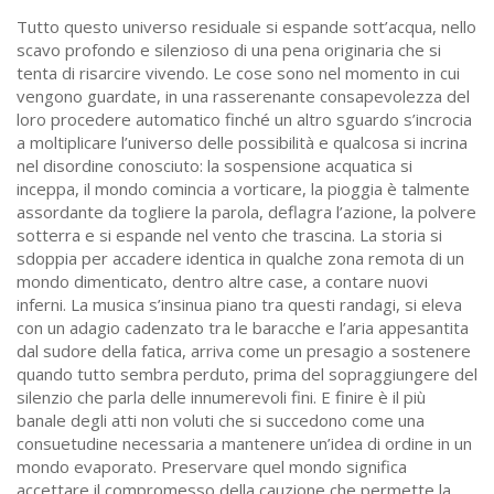
Tutto questo universo residuale si espande sott’acqua, nello
scavo profondo e silenzioso di una pena originaria che si
tenta di risarcire vivendo. Le cose sono nel momento in cui
vengono guardate, in una rasserenante consapevolezza del
loro procedere automatico finché un altro sguardo s’incrocia
a moltiplicare l’universo delle possibilità e qualcosa si incrina
nel disordine conosciuto: la sospensione acquatica si
inceppa, il mondo comincia a vorticare, la pioggia è talmente
assordante da togliere la parola, deflagra l’azione, la polvere
sotterra e si espande nel vento che trascina. La storia si
sdoppia per accadere identica in qualche zona remota di un
mondo dimenticato, dentro altre case, a contare nuovi
inferni. La musica s’insinua piano tra questi randagi, si eleva
con un adagio cadenzato tra le baracche e l’aria appesantita
dal sudore della fatica, arriva come un presagio a sostenere
quando tutto sembra perduto, prima del sopraggiungere del
silenzio che parla delle innumerevoli fini. E finire è il più
banale degli atti non voluti che si succedono come una
consuetudine necessaria a mantenere un’idea di ordine in un
mondo evaporato. Preservare quel mondo significa
accettare il compromesso della cauzione che permette la