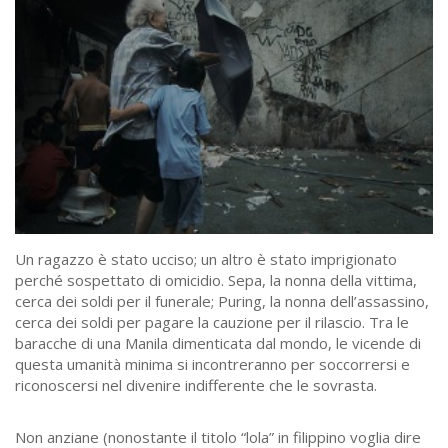
Un ragazzo è stato ucciso; un altro è stato imprigionato
perché sospettato di omicidio. Sepa, la nonna della vittima,
cerca dei soldi per il funerale; Puring, la nonna dell’assassino,
cerca dei soldi per pagare la cauzione per il rilascio. Tra le
baracche di una Manila dimenticata dal mondo, le vicende di
questa umanità minima si incontreranno per soccorrersi e
riconoscersi nel divenire indifferente che le sovrasta.
Non anziane (nonostante il titolo “lola” in filippino voglia dire