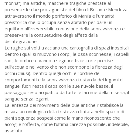
“nonna”) ma antiche, maschere tragiche prestate al
presente: le due protagoniste del film di Brillante Mendoza
attraversano il mondo periferico di Manila e l’umanità
preistorica che lo occupa senza abitarlo per dare un
equilibrio all’irreversibile confusione della sopravvivenza e
preservare la consuetudine degli affetti dalla
disintegrazione.
Le rughe sui volti tracciano una cartografia di spazi inospitali
dentro i quali si muovono i corpi, le ossa sconnesse, i capelli
radi, le ombre e vanno a segnare traiettorie precise
sull’acqua e nel vento che non scompone la fierezza degli
occhi (chiusi). Dentro quegli occhi è l’ordine dei
comportamenti e la sopravvivenza testarda dei legami di
sangue; fuori resta il caos con le sue nuvole basse, il
paesaggio reso acquatico da tutte le lacrime della miseria, il
sangue senza legami.
La lentezza dei movimenti delle due antiche ristabilisce la
misura acronologica della tristezza dilatata nello spazio di
piani sequenza sospesi come la mano riconoscente che
accoglie l’offerta, come l’ultima carezza possibile, indelebile,
assoluta.