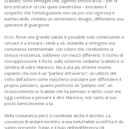
Scaldati): sono immagini che, agendo sottotraccia – per la
loro entrata in circolo quasi clandestina – inoculano il
sospetto che l'omologazione non sia poi così vigorosa e
inattaccabile, rivelano un sintomatico disagio, diffondono una
speranza di guarigione.
Ecco, forse una grande salute è possibile solo cominciando a
cercare e a trovare i simili a sé, iniziando a stringere una
comunanza sentimentale con coloro che condividono la
stessa resistenza, sebbene con mezzi differenti. Il rischio di
sovrapposizione è forte: sullo schermo vediamo Scaldati e ci
sembra di udire Maresco. Ma a una più attenta visione,
capiamo che non è un “parlare attraverso”, un utilizzo del
volto dell'attore come maschera oracolare per diffondere il
proprio pensiero, quanto piuttosto un “parlare con”, un
riconoscimento in Scaldati che ha pensato e detto cose che
oggi continua a pensare e dire Maresco, non tanto al suo
posto bensì insieme a lui.
Nella comunanza però si condivide anche il destino. La
coscienza di andare incontro a una ineluttabile sconfitta è da
subito presente, l'oblio e il buio dell'indifferenza (di