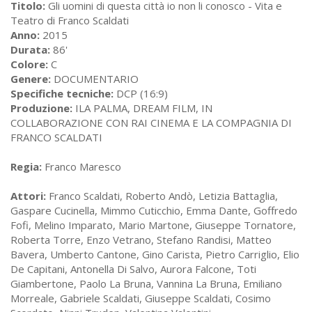
Titolo:
Gli uomini di questa città io non li conosco - Vita e
Teatro di Franco Scaldati
Anno:
2015
Durata:
86'
Colore:
C
Genere:
DOCUMENTARIO
Specifiche tecniche:
DCP (16:9)
Produzione:
ILA PALMA, DREAM FILM, IN
COLLABORAZIONE CON RAI CINEMA E LA COMPAGNIA DI
FRANCO SCALDATI
Regia:
Franco Maresco
Attori:
Franco Scaldati, Roberto Andò, Letizia Battaglia,
Gaspare Cucinella, Mimmo Cuticchio, Emma Dante, Goffredo
Fofi, Melino Imparato, Mario Martone, Giuseppe Tornatore,
Roberta Torre, Enzo Vetrano, Stefano Randisi, Matteo
Bavera, Umberto Cantone, Gino Carista, Pietro Carriglio, Elio
De Capitani, Antonella Di Salvo, Aurora Falcone, Toti
Giambertone, Paolo La Bruna, Vannina La Bruna, Emiliano
Morreale, Gabriele Scaldati, Giuseppe Scaldati, Cosimo