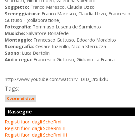
Scordato, Ninni Truden, Valentina Valentini
Soggetto:
Franco Maresco, Claudia Uzzo
Sceneggiatura:
Franco Maresco, Claudia Uzzo, Francesco
Guttuso - (collaborazione)
Fotografia:
Tommaso Lusena de Sarmiento
Musiche:
Salvatore Bonafede
Montaggio:
Francesco Guttuso, Edoardo Morabito
Scenografia:
Cesare Inzerillo, Nicola Sferruzza
Suono:
Luca Bertolin
Aiuto regia:
Francesco Guttuso, Giuliano La Franca
http://www.youtube.com/watch?v=DID_2rxIkdU
Tags:
Cose mai viste
Rassegne
Registi fuori dagli ScheRmi
Registi fuori dagli ScheRmi II
Registi fuori dagli ScheRmi III