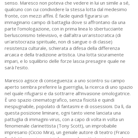
senso. Maresco non poteva che vedere in lui un simile a sé,
qualcuno con cui condividere la stessa lotta dal medesimo
fronte, con mezzi affini. È facile quindi figurarsi un
immaginario campo di battaglia dove si affrontano da una
parte l'omologazione, con in prima linea lo sbertucciante
berlusconismo televisivo, e dall'altra un'aristocratica (di
un'aristocrazia spirituale, non di sangue o di classe)
resistenza culturale, schierata a difesa della differenza
arcaica e della tradizione artistica. Una lotta sicuramente
impari, e lo squilibrio delle forze lascia presagire quale ne
sarà l'esito.
Maresco agisce di conseguenza: a uno scontro su campo
aperto sembra preferire la guerriglia, la ricerca di uno spazio
nel quale rifugiarsi e da sottrarre all'invasione omologatrice.
È uno spazio cinematografico, senza fisicità e quindi
inespugnabile, popolato di fantasmi e di ossessioni. Da lì, da
questa posizione liminare, ogni tanto viene lanciata una
pattuglia di immagini-virus, con a capo di volta in volta un
fenomenale clarinettista (Tony Scott), un improbabile
impresario (Ciccio Mira), un geniale autore di teatro (Franco