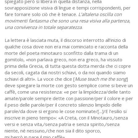
spiegato però si libera in quella distanza, nella
sovrapposizione visiva di lingue e tempi corrispondenti, per
fare tornare solo ciò che è tenace.
L’altalena oscilla con
movimenti fantasma che sono una resa visiva alla partenza,
una convivenza in totale separatezza
.
La lettera è lasciata muta, il discorso interrotto all’inizio di
qualche cosa dove non era mai cominciato e racconta della
morte del poeta minotauro sconfitto dalla trama di un
gomitolo, «non parlava greco, non era greco, ha vissuto
prima della Grecia, di tutta questa dotta merda che ci copre
da secoli, cagata dai nostri schiavi, o da noi quando siamo
schiavi di altri». La voce che dice [
Muse teach me the song
]
deve spiegare la morte con gesto semplice come si beve un
caffè, come una resistenza: «e per la limpidezza/delle tanto
amate/parole sempre dette con passione/per il colore e per
il peso delle parole/per il concreto silenzio limpido delle
parole/da dove si ergono le cose nominate/[...]/E l’esilio si
inscrive in pieno tempo»: «A Creta, con il Minotauro,/senza
versi e senza vita,/senza patria e senza spirito,/senza
niente, né nessuno,/che non sia il dito sporco,
mi berrò in pace il mio caffè».