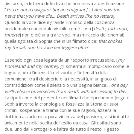
discorso, la lettera definitiva che non arriva a destinazione
[
You're not a navigator but an emigrant [...] And now the
news that you have die... Death arrives like no letters
].
Quando la voce dice il grande rimosso della coscienza
occidentale rendendolo visibile come cosa [
death, tod, mort,
muerte
] non è più una tra le voci, ma (miracolo del cinema!)
quella sgolata di Sophia che in un filmato dice:
that chokes
my throat, non ho voce per leggere oltre
.
Essendo ogni cosa legata da un rapporto irrecusabile, [
my
homeland and my centre
], gli schermi si moltiplicano come le
lingue e, «tra l’intensità del vuoto e l’intensità della
comunione, tra il desiderio e la necessità, in un gioco di
contraddizioni come il silenzio o una pagina bianca»,
one day
we'll release ouverselves from death without cessing to die
.
La ripetizione del presente nei filmati che riprendono Jorge e
Sophia inverte la cronologia e fossilizza la Storia e i suoi
crimini, sospende la trama con le sue ragioni, azzera la
dottrina accademica, pura violenza del pensiero, e si imbatte
unicamente nella scelta dell’esilio da casa. Gli esiliati sono
due, uno dal Portogallo e l’altra da tutto il resto; il gesto