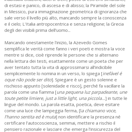
di estasi e panico, di ascesa e di abisso; la Piramide del sole
in Messico, pura immaginazione geometrica di ignoranza che
sale verso il livello più alto, mancando sempre la conoscenza
e il cielo; L'Italia antropocentrica e senza religione; la Grecia
degli dei visibili prima dell’uomo...
Mancando onestamente l'inizio, la Azevedo Gomes
semplifica le verità come fanno i veri poeti e mostra la voce
mentre si dice, cioè riprende le persone che si alternano
nella lettura dei testi, esattamente come un poeta che per
aver tentato tutta la vita di approssimarsi all’indicibile
semplicemente lo nomina in un verso, lo spiega [
inefável é
oque não pode ser dito
]. Spiegare è un gesto solenne e
rischioso appunto [solenidade e risco], perché fa vacillare la
parola come una fiamma [
una pequena luz parpadeante, une
toute petite limiere, just a little light, una piccola...
] in tutte le
lingue del mondo. La parola esatta, poetica, deve esitare
come una luce che lampeggia ferma, [l
a chiamano voce,
l’hanno sentita ed è muta
] non identificare la presenza né
certificare l’autocoscienza, semmai, mettere a rischio il
pensiero razionale e lasciare che emerga l’insicurezza del