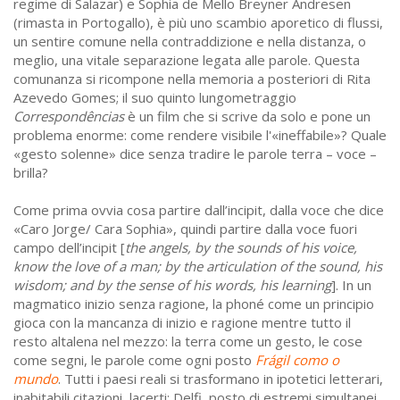
regime di Salazar) e Sophia de Mello Breyner Andresen
(rimasta in Portogallo), è più uno scambio aporetico di flussi,
un sentire comune nella contraddizione e nella distanza, o
meglio, una vitale separazione legata alle parole. Questa
comunanza si ricompone nella memoria a posteriori di Rita
Azevedo Gomes; il suo quinto lungometraggio
Correspondências
è un film che si scrive da solo e pone un
problema enorme: come rendere visibile l'«ineffabile»? Quale
«gesto solenne» dice senza tradire le parole terra – voce –
brilla?
Come prima ovvia cosa partire dall’incipit, dalla voce che dice
«Caro Jorge/ Cara Sophia», quindi partire dalla voce fuori
campo dell’incipit [
the angels, by the sounds of his voice,
know the love of a man; by the articulation of the sound, his
wisdom; and by the sense of his words, his learning
]. In un
magmatico inizio senza ragione, la phoné come un principio
gioca con la mancanza di inizio e ragione mentre tutto il
resto altalena nel mezzo: la terra come un gesto, le cose
come segni, le parole come ogni posto
Frágil como o
mundo
. Tutti i paesi reali si trasformano in ipotetici letterari,
inabitabili citazioni, lacerti: Delfi, posto di estremi simultanei,