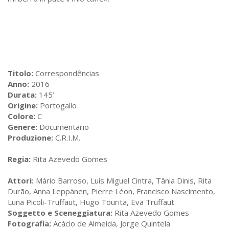
Titolo:
Correspondências
Anno:
2016
Durata:
145’
Origine:
Portogallo
Colore:
C
Genere:
Documentario
Produzione:
C.R.I.M.
Regia:
Rita Azevedo Gomes
Attori:
Mário Barroso, Luís Miguel Cintra, Tânia Dinis, Rita
Durão, Anna Leppänen, Pierre Léon, Francisco Nascimento,
Luna Picoli-Truffaut, Hugo Tourita, Eva Truffaut
Soggetto e Sceneggiatura:
Rita Azevedo Gomes
Fotografia:
Acácio de Almeida, Jorge Quintela