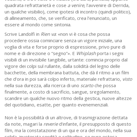
quadrata refrattarietà e cose
a venire
, l’avvenire di Derrida,
un qualche visibilio), come ipotesi di incontro (quindi politico),
di allineamento, che, se verificato, crea l’enunciato, un
essere al mondo come sintonia.
Scrive Landolfi in
Rien va
: «non vi è cosa che possa
procedere ossia cominciare senza un vigore iniziale, una
voglia di vita e forse proprio di espressione, privo pure di
nome e di direzione o “segno”». E
Whiplash
porta i segni
visibili di un invisibile tangibile, urtante: comincia proprio dal
vigore dei colpi sul rullante, dalla solidità del legno delle
bacchette, della membrana battuta, che dà il ritmo a un film
che d’ora in poi sarà colpo inferto, materiale refrattario,
visto
nella sua durezza, alla ricerca di uno
scarto
che possa
finalmente, a costo di sacrificio, sangue, sregolamento,
scandire un qualche nuovo ritmo della gestica, nuove altezze
del quotidiano, esatte, per quanto evenemenziali.
Non è la possibilità di un altrove, di trasmigrazione dettata
da note, magari la
reverie
d’infante, il presupposto di questo
film, ma la constatazione di un qui e ora del mondo, nella sua
solida, inveterata sordità e solitudine, se pure estesa,