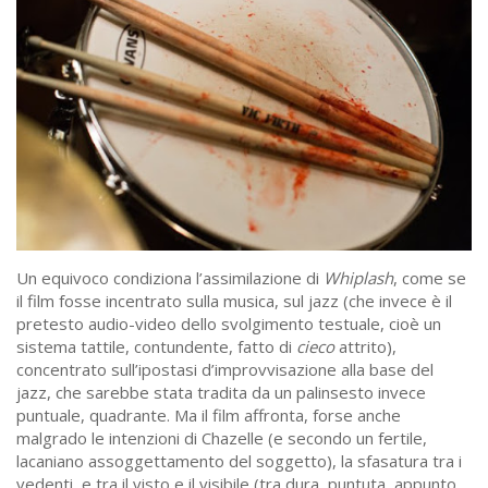
Un equivoco condiziona l’assimilazione di
Whiplash
, come se
il film fosse incentrato sulla musica, sul jazz (che invece è il
pretesto audio-video dello svolgimento testuale, cioè un
sistema tattile, contundente, fatto di
cieco
attrito),
concentrato sull’ipostasi d’improvvisazione alla base del
jazz, che sarebbe stata tradita da un palinsesto invece
puntuale, quadrante. Ma il film affronta, forse anche
malgrado le intenzioni di Chazelle (e secondo un fertile,
lacaniano assoggettamento del soggetto), la sfasatura tra i
vedenti, e tra il visto e il visibile (tra dura, puntuta, appunto