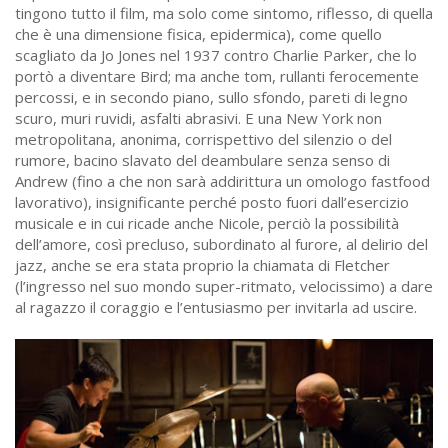
tingono tutto il film, ma solo come sintomo, riflesso, di quella
che è una dimensione fisica, epidermica), come quello
scagliato da Jo Jones nel 1937 contro Charlie Parker, che lo
portò a diventare Bird; ma anche tom, rullanti ferocemente
percossi, e in secondo piano, sullo sfondo, pareti di legno
scuro, muri ruvidi, asfalti abrasivi. E una New York non
metropolitana, anonima, corrispettivo del silenzio o del
rumore, bacino slavato del deambulare senza senso di
Andrew (fino a che non sarà addirittura un omologo fastfood
lavorativo), insignificante perché posto fuori dall’esercizio
musicale e in cui ricade anche Nicole, perciò la possibilità
dell’amore, così precluso, subordinato al furore, al delirio del
jazz, anche se era stata proprio la chiamata di Fletcher
(l’ingresso nel suo mondo super-ritmato, velocissimo) a dare
al ragazzo il coraggio e l’entusiasmo per invitarla ad uscire.