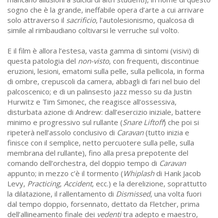
sogno che è la grande, ineffabile opera d’arte a cui arrivare
solo attraverso il
sacrificio
, l’autolesionismo, qualcosa di
simile al rimbaudiano coltivarsi le verruche sul volto.
E il film è allora l’estesa, vasta gamma di sintomi (visivi) di
questa patologia del
non-visto
, con frequenti, discontinue
eruzioni, lesioni, ematomi sulla pelle, sulla pellicola, in forma
di ombre, crepuscoli da camera, abbagli di fari nel buio del
palcoscenico; e di un palinsesto jazz messo su da Justin
Hurwitz e Tim Simonec, che reagisce all’ossessiva,
disturbata azione di Andrew: dall’esercizio iniziale, battere
minimo e progressivo sul rullante (
Snare Liftoff
) che poi si
ripeterà nell’assolo conclusivo di
Caravan
(tutto inizia e
finisce con il semplice, netto percuotere sulla pelle, sulla
membrana del rullante), fino alla presa prepotente del
comando dell’orchestra, del doppio tempo di
Caravan
appunto; in mezzo c’è il tormento (
Whiplash
di Hank Jacob
Levy,
Practicing
,
Accident
, ecc.) e la derelizione, soprattutto
la dilatazione, il rallentamento di
Dismissed
, una volta fuori
dal tempo doppio, forsennato, dettato da Fletcher, prima
dell’allineamento finale dei
vedenti
tra adepto e maestro,