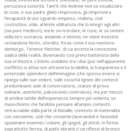
percussiva sonorità. Tant’è che Andrew non sa visualizzare
le cose, e suo padre glielo rimprovera, gli rimprovera
l’incapacità di uno sguardo empirico, realista, cioè
costruttivo, utile, al limite utilitarista che lo integri agli altri
(sia pure mediocri); ma le sa ricordare, le cose, le sa sentire
nella loro sostanza, andando a tentoni, ne viene investito
restandone ferito, stordito; forse come il suo mentore-
demiurgo, Terence Fletcher, di cui accetta la concezione
sadica della realtà, diventando così primo batterista della
sua orchestra. L’intimo sodalizio tra i due (pur nell’apparente
conflitto) si attua non attraverso la labilità, la trasparenza e il
potenziale splendore dell’immagine (che spesso invece si
ripiega sulle sue ombre, sulle oscurità lignee dei contesti
predominanti: aule di conservatorio, stanze di prova
solitarie, asettiche, palcoscenici controluce), ma per mezzo
di un’idea tattile dell’esperienza sempre più violenta, un
masochismo che farebbe pensare all’ampio contesto
rintracciabile dalla parte di Bataille; contesto di materialità
con-senziente, cioè che
consente
(lacerandoli e facendoli
spasimare insieme) i volumi, gli spigoli, gli attriti, in forma
soprattutto ferrea, di piatti vibranti (i cui riflessi di bronzo