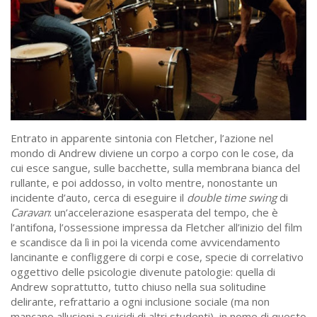
Entrato in apparente sintonia con Fletcher, l’azione nel
mondo di Andrew diviene un corpo a corpo con le cose, da
cui esce sangue, sulle bacchette, sulla membrana bianca del
rullante, e poi addosso, in volto mentre, nonostante un
incidente d’auto, cerca di eseguire il
double time swing
di
Caravan
: un’accelerazione esasperata del tempo, che è
l’antifona, l’ossessione impressa da Fletcher all’inizio del film
e scandisce da lì in poi la vicenda come avvicendamento
lancinante e confliggere di corpi e cose, specie di correlativo
oggettivo delle psicologie divenute patologie: quella di
Andrew soprattutto, tutto chiuso nella sua solitudine
delirante, refrattario a ogni inclusione sociale (ma non
mancano allusioni a suicidi di altri studenti), in nome di questo