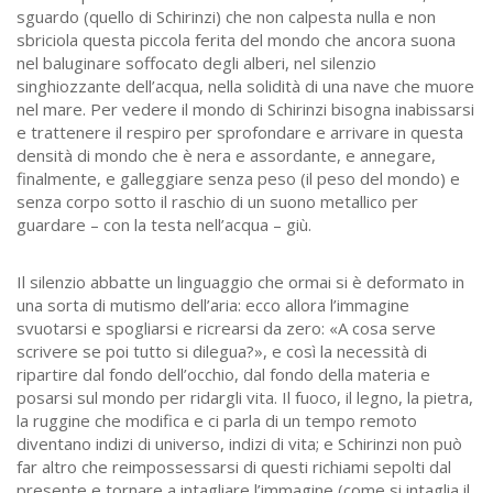
sguardo (quello di Schirinzi) che non calpesta nulla e non
sbriciola questa piccola ferita del mondo che ancora suona
nel baluginare soffocato degli alberi, nel silenzio
singhiozzante dell’acqua, nella solidità di una nave che muore
nel mare. Per vedere il mondo di Schirinzi bisogna inabissarsi
e trattenere il respiro per sprofondare e arrivare in questa
densità di mondo che è nera e assordante, e annegare,
finalmente, e galleggiare senza peso (il peso del mondo) e
senza corpo sotto il raschio di un suono metallico per
guardare – con la testa nell’acqua – giù.
Il silenzio abbatte un linguaggio che ormai si è deformato in
una sorta di mutismo dell’aria: ecco allora l’immagine
svuotarsi e spogliarsi e ricrearsi da zero: «A cosa serve
scrivere se poi tutto si dilegua?», e così la necessità di
ripartire dal fondo dell’occhio, dal fondo della materia e
posarsi sul mondo per ridargli vita. Il fuoco, il legno, la pietra,
la ruggine che modifica e ci parla di un tempo remoto
diventano indizi di universo, indizi di vita; e Schirinzi non può
far altro che reimpossessarsi di questi richiami sepolti dal
presente e tornare a intagliare l’immagine (come si intaglia il