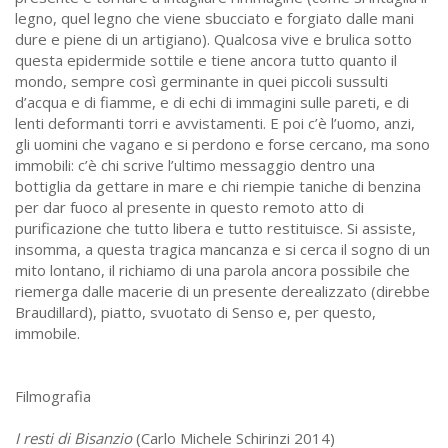
legno, quel legno che viene sbucciato e forgiato dalle mani
dure e piene di un artigiano). Qualcosa vive e brulica sotto
questa epidermide sottile e tiene ancora tutto quanto il
mondo, sempre così germinante in quei piccoli sussulti
d’acqua e di fiamme, e di echi di immagini sulle pareti, e di
lenti deformanti torri e avvistamenti. E poi c’è l’uomo, anzi,
gli uomini che vagano e si perdono e forse cercano, ma sono
immobili: c’è chi scrive l’ultimo messaggio dentro una
bottiglia da gettare in mare e chi riempie taniche di benzina
per dar fuoco al presente in questo remoto atto di
purificazione che tutto libera e tutto restituisce. Si assiste,
insomma, a questa tragica mancanza e si cerca il sogno di un
mito lontano, il richiamo di una parola ancora possibile che
riemerga dalle macerie di un presente derealizzato (direbbe
Braudillard), piatto, svuotato di Senso e, per questo,
immobile.
Filmografia
I resti di Bisanzio
(Carlo Michele Schirinzi 2014)