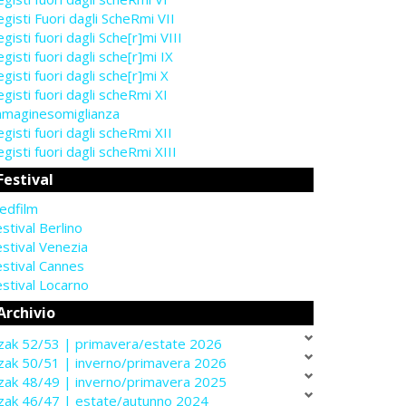
gisti Fuori dagli ScheRmi VII
gisti fuori dagli Sche[r]mi VIII
gisti fuori dagli sche[r]mi IX
gisti fuori dagli sche[r]mi X
gisti fuori dagli scheRmi XI
mmaginesomiglianza
gisti fuori dagli scheRmi XII
gisti fuori dagli scheRmi XIII
Festival
edfilm
stival Berlino
stival Venezia
estival Cannes
stival Locarno
Archivio
zak 52/53 | primavera/estate 2026
zak 50/51 | inverno/primavera 2026
zak 48/49 | inverno/primavera 2025
zak 46/47 | estate/autunno 2024