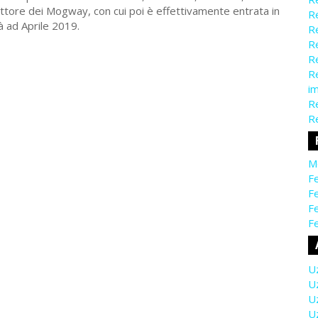
ttore dei Mogway, con cui poi è effettivamente entrata in
Re
rà ad Aprile 2019.
Re
Re
Re
Re
i
Re
Re
M
Fe
Fe
F
Fe
U
U
U
U