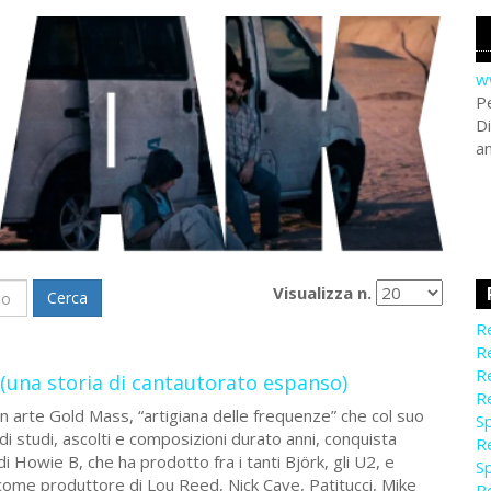
w
Pe
Di
a
Visualizza n.
Cerca
Re
Re
Re
 (una storia di cantautorato espanso)
Re
, in arte Gold Mass, “artigiana delle frequenze” che col suo
Sp
 studi, ascolti e composizioni durato anni, conquista
Re
 di Howie B, che ha prodotto fra i tanti Björk, gli U2, e
Sp
no come produttore di Lou Reed, Nick Cave, Patitucci, Mike
Re