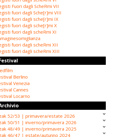
gisti Fuori dagli ScheRmi VII
gisti fuori dagli Sche[r]mi VIII
gisti fuori dagli sche[r]mi IX
gisti fuori dagli sche[r]mi X
gisti fuori dagli scheRmi XI
mmaginesomiglianza
gisti fuori dagli scheRmi XII
gisti fuori dagli scheRmi XIII
Festival
edfilm
stival Berlino
stival Venezia
estival Cannes
stival Locarno
Archivio
zak 52/53 | primavera/estate 2026
zak 50/51 | inverno/primavera 2026
zak 48/49 | inverno/primavera 2025
zak 46/47 | estate/autunno 2024