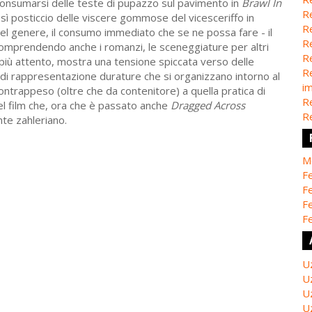
 consumarsi delle teste di pupazzo sul pavimento in
Brawl In
Re
sì posticcio delle viscere gommose del vicesceriffo in
Re
 del genere, il consumo immediato che se ne possa fare - il
Re
omprendendo anche i romanzi, le sceneggiature per altri
Re
o più attento, mostra una tensione spiccata verso delle
Re
 di rappresentazione durature che si organizzano intorno al
i
ntrappeso (oltre che da contenitore) a quella pratica di
Re
del film che, ora che è passato anche
Dragged Across
Re
te zahleriano.
M
Fe
Fe
F
Fe
U
U
U
U