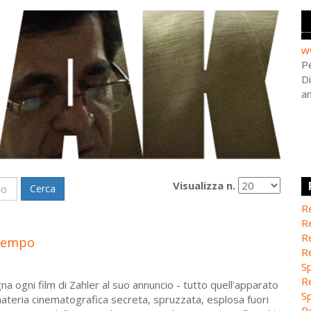
w
Pe
Di
a
Visualizza n.
Cerca
Re
Re
Re
 tempo
Re
Sp
Re
na ogni film di Zahler al suo annuncio - tutto quell'apparato
Sp
ateria cinematografica secreta, spruzzata, esplosa fuori
Re