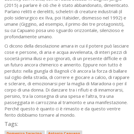
(2015) a parlare è ciò che è stato abbandonato, dimenticato.
Parlano relitti e derelitti, scheletri di creature industriali (il
polo siderurgico ex Ilva, poi Italsider, dismesso nel 1992) e
umane (Giggino, ad esempio, il primo dei tre protagonisti),
su cui Capuano posa uno sguardo orizzontale, silenzioso e
profondamente umano.
Ci dicono della desolazione amara in cui il potere può lasciare
cose e persone, di aria e acqua avvelenata, di interi pezzi di
società prima illusi e poi ignorati, di un presente difficile e di
un futuro ancora chimerico e annerito. Eppure non tutto è
perduto: nella giungla di Bagnoli c’è ancora la forza di ballare
sul ciglio della strada, di correre e giocare a calcio, di rappare
e sclerare, di emozionarsi per la maglia di Maradona o per il
corpo di una donna. Di danzare tra i rifiuti e di innamorarsi,
persino, tra la consegna di una spesa e l’altra, tra una
passeggiata in carrozzina al tramonto e una manifestazione.
Perché questo è quanto ci è rimasto e da questo ventre
ferito dobbiamo tornare al mondo.
Tags:
Domenico Saracino
Antonio Capuano