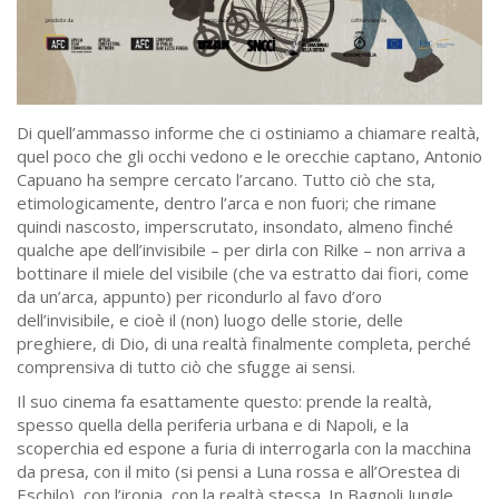
Di quell’ammasso informe che ci ostiniamo a chiamare realtà,
quel poco che gli occhi vedono e le orecchie captano, Antonio
Capuano ha sempre cercato l’arcano. Tutto ciò che sta,
etimologicamente, dentro l’arca e non fuori; che rimane
quindi nascosto, imperscrutato, insondato, almeno finché
qualche ape dell’invisibile – per dirla con Rilke – non arriva a
bottinare il miele del visibile (che va estratto dai fiori, come
da un’arca, appunto) per ricondurlo al favo d’oro
dell’invisibile, e cioè il (non) luogo delle storie, delle
preghiere, di Dio, di una realtà finalmente completa, perché
comprensiva di tutto ciò che sfugge ai sensi.
Il suo cinema fa esattamente questo: prende la realtà,
spesso quella della periferia urbana e di Napoli, e la
scoperchia ed espone a furia di interrogarla con la macchina
da presa, con il mito (si pensi a Luna rossa e all’Orestea di
Eschilo), con l’ironia, con la realtà stessa. In Bagnoli Jungle