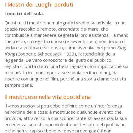
I Mostri dei Luoghi perduti
I mostri dell’isola.
Quasi tutti i mostri cinematografici vivono su un’isola, in uno
spazio raccolto e remoto, circondato dal mare, che
contribuisce a mantenere segreta la loro esistenza – a meno
che ,certo, un regista curioso (e avventuroso) non decida di
andare a verificare sul posto, come avveniva nel primo
King
Kong
(Cooper e Schoedsack, 1933), l’attendibilità della
leggenda. Da vero conoscitore dei gusti del pubblico, il
regista si porta dietro una bella ragazza (non importa che sia
o no un’attrice, non importa se sappia recitare o no), da
inserire comunque nel film, perché una storia d’amore ci sta
sempre bene.
Il mostruoso nella vita quotidiana
Il «mostruoso» si potrebbe definire come un’interferenza
nell’ordine delle cose: è mostruoso qualunque evento che
provoca, attraverso la sua sconcertante stravaganza, la sua
eccedenza, uno strappo violento nel tessuto del quotidiano
e che non si capisce bene da dove provenga: è il non