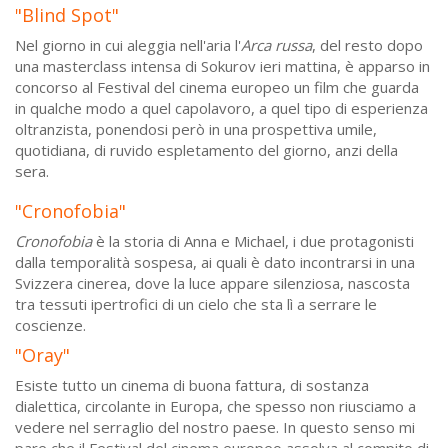
"Blind Spot"
Nel giorno in cui aleggia nell'aria l'
Arca russa
, del resto dopo
una masterclass intensa di Sokurov ieri mattina, è apparso in
concorso al Festival del cinema europeo un film che guarda
in qualche modo a quel capolavoro, a quel tipo di esperienza
oltranzista, ponendosi però in una prospettiva umile,
quotidiana, di ruvido espletamento del giorno, anzi della
sera.
"Cronofobia"
Cronofobia
è la storia di Anna e Michael, i due protagonisti
dalla temporalità sospesa, ai quali è dato incontrarsi in una
Svizzera cinerea, dove la luce appare silenziosa, nascosta
tra tessuti ipertrofici di un cielo che sta lì a serrare le
coscienze.
"Oray"
Esiste tutto un cinema di buona fattura, di sostanza
dialettica, circolante in Europa, che spesso non riusciamo a
vedere nel serraglio del nostro paese. In questo senso mi
pare che il Festival del cinema europeo assolva al compito di