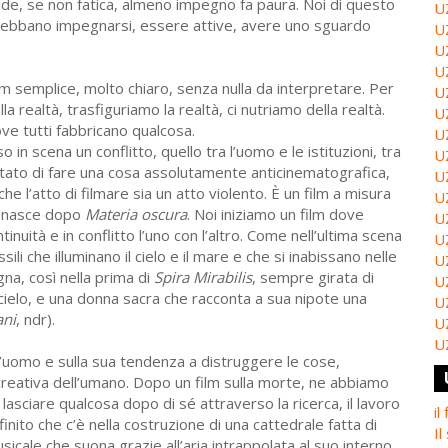
iede, se non fatica, almeno impegno fa paura. Noi di questo
U
debbano impegnarsi, essere attive, avere uno sguardo
U
U
U
lm semplice, molto chiaro, senza nulla da interpretare. Per
U
la realtà, trasfiguriamo la realtà, ci nutriamo della realtà.
U
ve tutti fabbricano qualcosa.
U
n scena un conflitto, quello tra l’uomo e le istituzioni, tra
U
ato di fare una cosa assolutamente anticinematografica,
U
e l’atto di filmare sia un atto violento. È un film a misura
U
he nasce dopo
Materia oscura
. Noi iniziamo un film dove
U
inuità e in conflitto l’uno con l’altro. Come nell’ultima scena
U
sili che illuminano il cielo e il mare e che si inabissano nelle
U
a, così nella prima di
Spira Mirabilis
, sempre girata di
U
n cielo, e una donna sacra che racconta a sua nipote una
U
ani
, ndr).
U
U
ll’uomo e sulla sua tendenza a distruggere le cose,
creativa dell’umano. Dopo un film sulla morte, ne abbiamo
 lasciare qualcosa dopo di sé attraverso la ricerca, il lavoro
il
nfinito che c’è nella costruzione di una cattedrale fatta di
Il
cale che suona grazie all’aria intrappolata al suo interno,