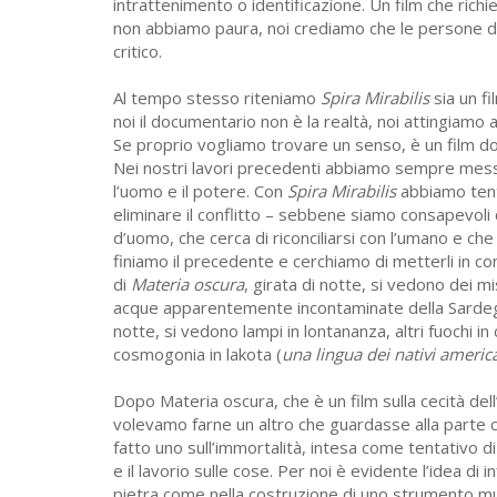
intrattenimento o identificazione. Un film che rich
non abbiamo paura, noi crediamo che le persone 
critico.
Al tempo stesso riteniamo
Spira Mirabilis
sia un fi
noi il documentario non è la realtà, noi attingiamo al
Se proprio vogliamo trovare un senso, è un film do
Nei nostri lavori precedenti abbiamo sempre messo i
l’uomo e il potere. Con
Spira Mirabilis
abbiamo tent
eliminare il conflitto – sebbene siamo consapevoli ch
d’uomo, che cerca di riconciliarsi con l’umano e c
finiamo il precedente e cerchiamo di metterli in cont
di
Materia oscura
, girata di notte, si vedono dei mis
acque apparentemente incontaminate della Sardegn
notte, si vedono lampi in lontananza, altri fuochi i
cosmogonia in lakota (
una lingua dei nativi americ
Dopo Materia oscura, che è un film sulla cecità de
volevamo farne un altro che guardasse alla parte 
fatto uno sull’immortalità, intesa come tentativo di
e il lavorio sulle cose. Per noi è evidente l’idea di i
pietra come nella costruzione di uno strumento musi