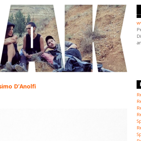
w
Pe
Di
a
imo D’Anolfi
Re
Re
Re
Re
Sp
Re
Sp
Re