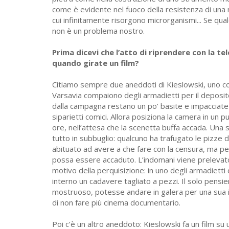
come è evidente nel fuoco della resistenza di una 
cui infinitamente risorgono microrganismi... Se qu
non è un problema nostro.
Prima dicevi che l’atto di riprendere con la te
quando girate un film?
Citiamo sempre due aneddoti di Kieslowski, uno conn
Varsavia compaiono degli armadietti per il deposit
dalla campagna restano un po’ basite e impacciate d
siparietti comici. Allora posiziona la camera in un p
ore, nell’attesa che la scenetta buffa accada. Una 
tutto in subbuglio: qualcuno ha trafugato le pizze di
abituato ad avere a che fare con la censura, ma pe
possa essere accaduto. L’indomani viene prelevato d
motivo della perquisizione: in uno degli armadietti 
interno un cadavere tagliato a pezzi. Il solo pensi
mostruoso, potesse andare in galera per una sua i
di non fare più cinema documentario.
Poi c’è un altro aneddoto: Kieslowski fa un film su