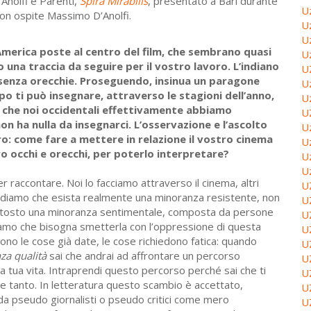
’Anolfi e Parenti,
Spira Mirabilis
, presentato a Bari durante
U
 con ospite Massimo D’Anolfi.
U
U
America poste al centro del film, che sembrano quasi
U
na traccia da seguire per il vostro lavoro. L’indiano
U
e senza orecchie. Proseguendo, insinua un paragone
U
ppo ti può insegnare, attraverso le stagioni dell’anno,
U
 che noi occidentali effettivamente abbiamo
U
on ha nulla da insegnarci. L’osservazione e l’ascolto
U
o: come fare a mettere in relazione il vostro cinema
U
o occhi e orecchi, per poterlo interpretare?
U
U
raccontare. Noi lo facciamo attraverso il cinema, altri
U
 crediamo che esista realmente una minoranza resistente, non
U
iuttosto una minoranza sentimentale, composta da persone
U
iamo che bisogna smetterla con l’oppressione di questa
U
tono le cose già date, le cose richiedono fatica: quando
U
a qualità
sai che andrai ad affrontare un percorso
U
la tua vita. Intraprendi questo percorso perché sai che ti
U
re tanto. In letteratura questo scambio è accettato,
U
a pseudo giornalisti o pseudo critici come mero
U