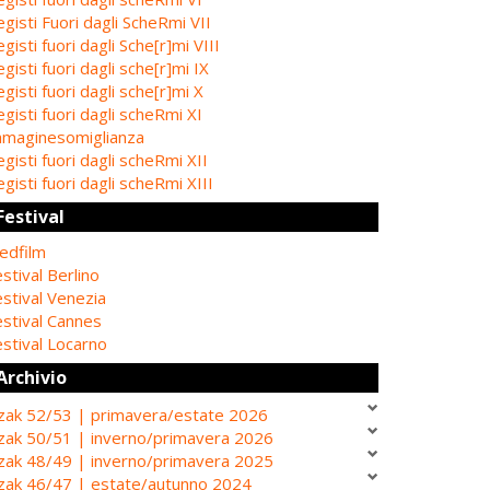
gisti Fuori dagli ScheRmi VII
gisti fuori dagli Sche[r]mi VIII
gisti fuori dagli sche[r]mi IX
gisti fuori dagli sche[r]mi X
gisti fuori dagli scheRmi XI
mmaginesomiglianza
gisti fuori dagli scheRmi XII
gisti fuori dagli scheRmi XIII
Festival
edfilm
stival Berlino
stival Venezia
estival Cannes
stival Locarno
Archivio
zak 52/53 | primavera/estate 2026
zak 50/51 | inverno/primavera 2026
zak 48/49 | inverno/primavera 2025
zak 46/47 | estate/autunno 2024