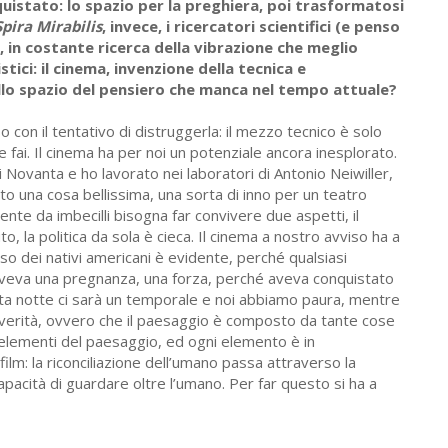
uistato: lo spazio per la preghiera, poi trasformatosi
Spira Mirabilis
, invece, i ricercatori scientifici (e penso
, in costante ricerca della vibrazione che meglio
stici: il cinema, invenzione della tecnica e
llo spazio del pensiero che manca nel tempo attuale?
 con il tentativo di distruggerla: il mezzo tecnico è solo
fai. Il cinema ha per noi un potenziale ancora inesplorato.
i Novanta e ho lavorato nei laboratori di Antonio Neiwiller,
to una cosa bellissima, una sorta di inno per un teatro
nte da imbecilli bisogna far convivere due aspetti, il
to, la politica da sola è cieca. Il cinema a nostro avviso ha a
caso dei nativi americani è evidente, perché qualsiasi
 aveva una pregnanza, una forza, perché aveva conquistato
sta notte ci sarà un temporale e noi abbiamo paura, mentre
na verità, ovvero che il paesaggio è composto da tante cose
 elementi del paesaggio, ed ogni elemento è in
ilm: la riconciliazione dell’umano passa attraverso la
pacità di guardare oltre l’umano. Per far questo si ha a