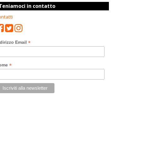
Teniamoci in contatto
ntatti
*
dirizzo Email
*
ome