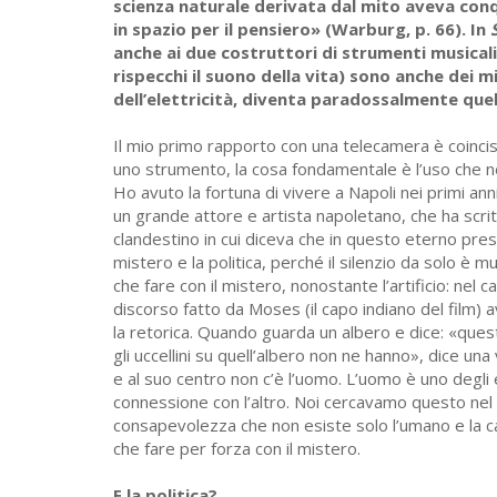
scienza naturale derivata dal mito aveva conq
in spazio per il pensiero» (Warburg, p. 66). In
anche ai due costruttori di strumenti musicali
rispecchi il suono della vita) sono anche dei mi
dell’elettricità, diventa paradossalmente que
Il mio primo rapporto con una telecamera è coinciso
uno strumento, la cosa fondamentale è l’uso che ne 
Ho avuto la fortuna di vivere a Napoli nei primi ann
un grande attore e artista napoletano, che ha scrit
clandestino in cui diceva che in questo eterno prese
mistero e la politica, perché il silenzio da solo è mu
che fare con il mistero, nonostante l’artificio: nel 
discorso fatto da Moses (il capo indiano del film)
la retorica. Quando guarda un albero e dice: «que
gli uccellini su quell’albero non ne hanno», dice u
e al suo centro non c’è l’uomo. L’uomo è uno degli
connessione con l’altro. Noi cercavamo questo nel f
consapevolezza che non esiste solo l’umano e la ca
che fare per forza con il mistero.
E la politica?