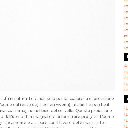
Re
Re
Re
Re
Re
i
Re
Re
M
Fe
Fe
F
Fe
sta in natura. Lo è non solo per la sua presa di precisione
 l’uomo dal resto degli esseri viventi), ma anche perché il
U
una sua immagine nel buio del cervello. Questa proiezione
U
ità dell’uomo di immaginare e di formulare progetti. L’uomo
U
raficamente e a creare con il lavoro delle mani. Tutto
U