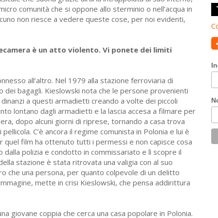
micro comunità che si oppone allo sterminio o nell’acqua in
alcuno non riesce a vedere queste cose, per noi evidenti,
Co
lecamera è un atto violento. Vi ponete dei limiti
In
esso all’altro. Nel 1979 alla stazione ferroviaria di
o dei bagagli. Kieslowski nota che le persone provenienti
inanzi a questi armadietti creando a volte dei piccoli
N
unto lontano dagli armadietti e la lascia accesa a filmare per
sera, dopo alcuni giorni di riprese, tornando a casa trova
 pellicola. C’è ancora il regime comunista in Polonia e lui è
r quel film ha ottenuto tutti i permessi e non capisce cosa
alla polizia e condotto in commissariato e lì scopre il
della stazione è stata ritrovata una valigia con al suo
ero che una persona, per quanto colpevole di un delitto
mmagine, mette in crisi Kieslowski, che pensa addirittura
 una giovane coppia che cerca una casa popolare in Polonia.