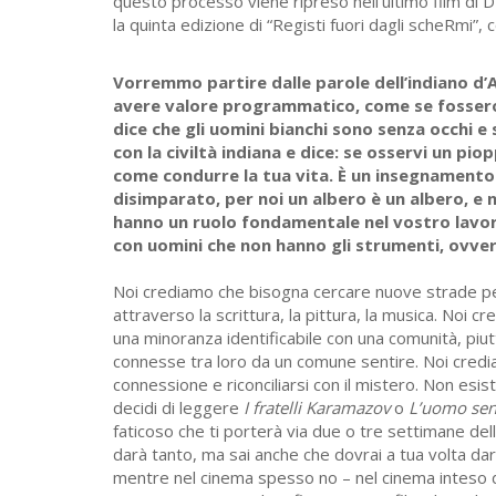
questo processo viene ripreso nell’ultimo film di D
la quinta edizione di “Registi fuori dagli scheRmi”,
Vorremmo partire dalle parole dell’indiano d’
avere valore programmatico, come se fossero u
dice che gli uomini bianchi sono senza occhi 
con la civiltà indiana e dice: se osservi un pio
come condurre la tua vita. È un insegnamento
disimparato, per noi un albero è un albero, e n
hanno un ruolo fondamentale nel vostro lavor
con uomini che non hanno gli strumenti, ovver
Noi crediamo che bisogna cercare nuove strade per 
attraverso la scrittura, la pittura, la musica. Noi
una minoranza identificabile con una comunità, p
connesse tra loro da un comune sentire. Noi cred
connessione e riconciliarsi con il mistero. Non esis
decidi di leggere
I fratelli Karamazov
o
L’uomo senz
faticoso che ti porterà via due o tre settimane del
darà tanto, ma sai anche che dovrai a tua volta da
mentre nel cinema spesso no – nel cinema inteso d