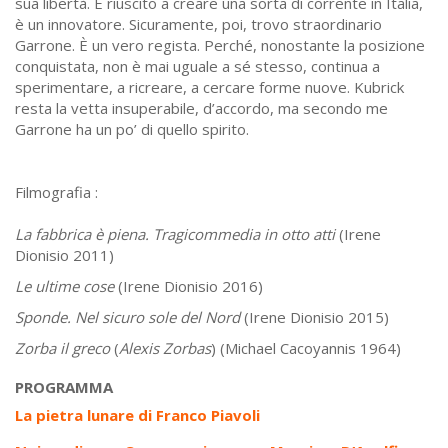
sua libertà. È riuscito a creare una sorta di corrente in Italia,
è un innovatore. Sicuramente, poi, trovo straordinario
Garrone. È un vero regista. Perché, nonostante la posizione
conquistata, non è mai uguale a sé stesso, continua a
sperimentare, a ricreare, a cercare forme nuove. Kubrick
resta la vetta insuperabile, d’accordo, ma secondo me
Garrone ha un po’ di quello spirito.
Filmografia :
La fabbrica è piena. Tragicommedia in otto atti
(Irene
Dionisio 2011)
Le ultime cose
(Irene Dionisio 2016)
Sponde. Nel sicuro sole del Nord
(Irene Dionisio 2015)
Zorba il greco
(
Alexis Zorbas
) (Michael Cacoyannis 1964)
PROGRAMMA
La pietra lunare di Franco Piavoli