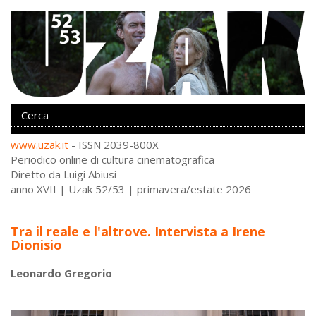
www.uzak.it
- ISSN 2039-800X
Periodico online di cultura cinematografica
Diretto da Luigi Abiusi
anno XVII | Uzak 52/53 | primavera/estate 2026
Tra il reale e l'altrove. Intervista a Irene
Dionisio
Leonardo Gregorio