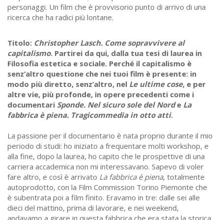
personaggi. Un film che è provvisorio punto di arrivo di una
ricerca che ha radici più lontane.
Titolo:
Christopher Lasch. Come sopravvivere al
capitalismo
. Partirei da qui, dalla tua tesi di laurea in
Filosofia estetica e sociale. Perché il capitalismo è
senz’altro questione che nei tuoi film è presente: in
modo più diretto, senz’altro, nel
Le ultime cose
, e per
altre vie, più profonde, in opere precedenti come i
documentari
Sponde. Nel sicuro sole del Nord
e
La
fabbrica è piena. Tragicommedia in otto atti
.
La passione per il documentario è nata proprio durante il mio
periodo di studi: ho iniziato a frequentare molti workshop, e
alla fine, dopo la laurea, ho capito che le prospettive di una
carriera accademica non mi interessavano. Sapevo di voler
fare altro, e così è arrivato
La fabbrica è piena
, totalmente
autoprodotto, con la Film Commission Torino Piemonte che
è subentrata poi a film finito. Eravamo in tre: dalle sei alle
dieci del mattino, prima di lavorare, e nei weekend,
andavamo a girare in questa fabbrica che era stata la storica