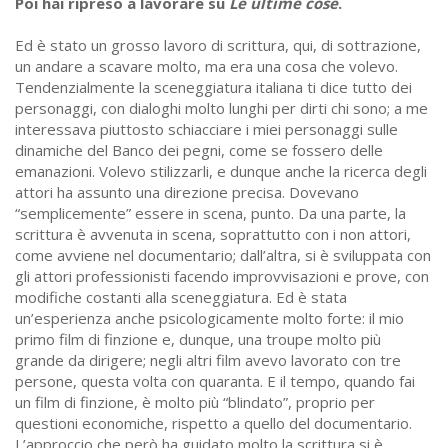
Poi hai ripreso a lavorare su
Le ultime cose
.
Ed è stato un grosso lavoro di scrittura, qui, di sottrazione,
un andare a scavare molto, ma era una cosa che volevo.
Tendenzialmente la sceneggiatura italiana ti dice tutto dei
personaggi, con dialoghi molto lunghi per dirti chi sono; a me
interessava piuttosto schiacciare i miei personaggi sulle
dinamiche del Banco dei pegni, come se fossero delle
emanazioni. Volevo stilizzarli, e dunque anche la ricerca degli
attori ha assunto una direzione precisa. Dovevano
“semplicemente” essere in scena, punto. Da una parte, la
scrittura è avvenuta in scena, soprattutto con i non attori,
come avviene nel documentario; dall’altra, si è sviluppata con
gli attori professionisti facendo improvvisazioni e prove, con
modifiche costanti alla sceneggiatura. Ed è stata
un’esperienza anche psicologicamente molto forte: il mio
primo film di finzione e, dunque, una troupe molto più
grande da dirigere; negli altri film avevo lavorato con tre
persone, questa volta con quaranta. E il tempo, quando fai
un film di finzione, è molto più “blindato”, proprio per
questioni economiche, rispetto a quello del documentario.
L’approccio che però ha guidato molto la scrittura si è