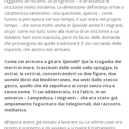
raggiunto un riscatto, un progresso – a un’assenza di
orizzonte molto moderna. La dimensione dell’attesa ormai ci
caratterizza tantissimo. Una questione, questa – come
l’uomo si percepisce nel suo tempo, il suo stare nel proprio
tempo – che torna molto anche in
Sponde
: anche lì i migranti,
un po’ come noi tutti, sono alla ricerca di un orizzonte a cui
tendere. Non sono marxista, però mi faccio delle domande
che provengono da quella tradizione lì. E sto cercando delle
risposte, che ancora non arrivano.
Come sei arrivata a girare
Sponde
? Qui la tragedia dei
morti in mare, trascinati dalle onde sulla spiaggia, la
astrai, la sottrai, concentrandoti su due figure, due
uomini divisi dal Mediterraneo, ma uniti dallo stesso
gesto, quello che dà sepoltura ai corpi senza vita e
senza nome. Ti sei addentrata, tra l’altro, in un
universo – Lampedusa, i migranti – che era stato già
ampiamente fagocitato dai telegiornali, dal racconto
mediatico.
All’epoca avevo già iniziato a lavorare su
Le ultime cose
, era
pronto il soggetto e mi avviavo a scrivere il trattamento.