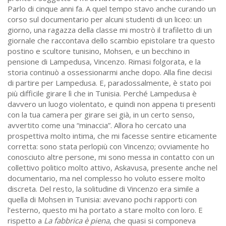
Parlo di cinque anni fa. A quel tempo stavo anche curando un
corso sul documentario per alcuni studenti di un liceo: un
giorno, una ragazza della classe mi mostrò il trafiletto di un
giornale che raccontava dello scambio epistolare tra questo
postino e scultore tunisino, Mohsen, e un becchino in
pensione di Lampedusa, Vincenzo. Rimasi folgorata, e la
storia continuò a ossessionarmi anche dopo. Alla fine decisi
di partire per Lampedusa. E, paradossalmente, è stato poi
più difficile girare lì che in Tunisia. Perché Lampedusa è
davvero un luogo violentato, e quindi non appena ti presenti
con la tua camera per girare sei già, in un certo senso,
avvertito come una “minaccia”. Allora ho cercato una
prospettiva molto intima, che mi facesse sentire eticamente
corretta: sono stata perlopiù con Vincenzo; ovviamente ho
conosciuto altre persone, mi sono messa in contatto con un
collettivo politico molto attivo, Askavusa, presente anche nel
documentario, ma nel complesso ho voluto essere molto
discreta. Del resto, la solitudine di Vincenzo era simile a
quella di Mohsen in Tunisia: avevano pochi rapporti con
l’esterno, questo mi ha portato a stare molto con loro. E
rispetto a
La fabbrica è piena
, che quasi si componeva