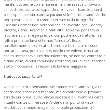
mantenuto anche con le riprese: mi interessava un lavoro
concettuale, astratto, sapendo che invece, rispetto a certi
temi, spesso ci sia aspetta più uno stile “dardenniano”. Anche
per questo ho scelto come direttrice della fotografia
Caroline Champetier, persona che ha lavorato con Godard,
Rivette, Carax, Akerman e tanti altri. Abbiamo pensato di
lavorare su una regia precisa, con poche inquadrature. Tra
l’altro prima parlavo di tempo “blindato”. Ecco,
parallelamente, ho cercato di blindare la regia: e mi sono
portata a casa, per così dire, quello che volevo, il risultato
che mi interessava. Nel documentario, se non sei contento di
alcune cose, ci puoi comunque ritornare; qui, invece, sarebbe
stato impossibile, la responsabilità era maggiore.
E adesso, cosa farai?
Non lo so, ci sto pensando. Sicuramente c’è tanta voglia di
continuare a fare documentari, ma al contempo di provare
strade più ibride, quindi anche spostare più avanti la ricerca
iniziata con
Le ultime cose
. Anche da un punto di vista
produttivo, intendo: magari con piccole produzioni, più