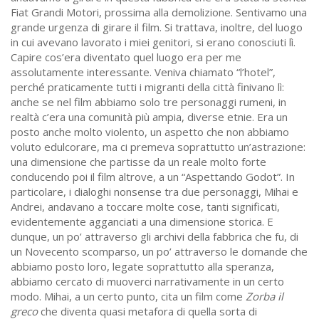
Fiat Grandi Motori, prossima alla demolizione. Sentivamo una
grande urgenza di girare il film. Si trattava, inoltre, del luogo
in cui avevano lavorato i miei genitori, si erano conosciuti lì.
Capire cos’era diventato quel luogo era per me
assolutamente interessante. Veniva chiamato “l’hotel”,
perché praticamente tutti i migranti della città finivano lì:
anche se nel film abbiamo solo tre personaggi rumeni, in
realtà c’era una comunità più ampia, diverse etnie. Era un
posto anche molto violento, un aspetto che non abbiamo
voluto edulcorare, ma ci premeva soprattutto un’astrazione:
una dimensione che partisse da un reale molto forte
conducendo poi il film altrove, a un “Aspettando Godot”. In
particolare, i dialoghi nonsense tra due personaggi, Mihai e
Andrei, andavano a toccare molte cose, tanti significati,
evidentemente agganciati a una dimensione storica. E
dunque, un po’ attraverso gli archivi della fabbrica che fu, di
un Novecento scomparso, un po’ attraverso le domande che
abbiamo posto loro, legate soprattutto alla speranza,
abbiamo cercato di muoverci narrativamente in un certo
modo. Mihai, a un certo punto, cita un film come
Zorba il
greco
che diventa quasi metafora di quella sorta di