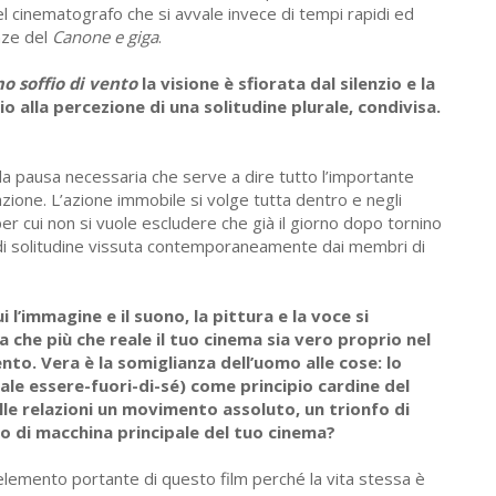
l cinematografo che si avvale invece di tempi rapidi ed
enze del
Canone e giga
.
mo soffio di vento
la visione è sfiorata dal silenzio e la
io alla percezione di una solitudine plurale, condivisa.
ella pausa necessaria che serve a dire tutto l’importante
ione. L’azione immobile si volge tutta dentro e negli
per cui non si vuole escludere che già il giorno dopo tornino
o di solitudine vissuta contemporaneamente dai membri di
ui l’immagine e il suono, la pittura e la voce si
che più che reale il tuo cinema sia vero proprio nel
to. Vera è la somiglianza dell’uomo alle cose: lo
ale essere-fuori-di-sé) come principio cardine del
lle relazioni un movimento assoluto, un trionfo di
o di macchina principale del tuo cinema?
’elemento portante di questo film perché la vita stessa è