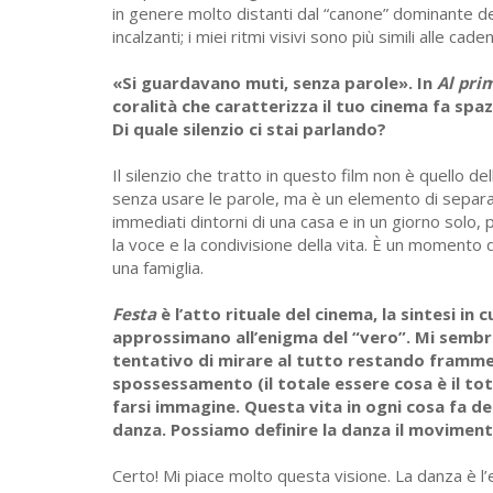
in genere molto distanti dal “canone” dominante de
incalzanti; i miei ritmi visivi sono più simili alle cad
«Si guardavano muti, senza parole». In
Al pri
coralità che caratterizza il tuo cinema fa spaz
Di quale silenzio ci stai parlando?
Il silenzio che tratto in questo film non è quello d
senza usare le parole, ma è un elemento di separaz
immediati dintorni di una casa e in un giorno solo, 
la voce e la condivisione della vita. È un moment
una famiglia.
Festa
è l’atto rituale del cinema, la sintesi in c
approssimano all’enigma del “vero”. Mi sembra 
tentativo di mirare al tutto restando frammen
spossessamento (il totale essere cosa è il tot
farsi immagine. Questa vita in ogni cosa fa de
danza. Possiamo definire la danza il moviment
Certo! Mi piace molto questa visione. La danza è l