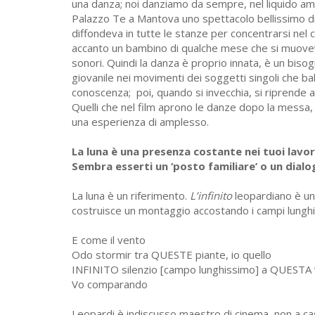
una danza; noi danziamo da sempre, nel liquido amni
Palazzo Te a Mantova uno spettacolo bellissimo di 
diffondeva in tutte le stanze per concentrarsi nel 
accanto un bambino di qualche mese che si muoveva
sonori. Quindi la danza è proprio innata, è un biso
giovanile nei movimenti dei soggetti singoli che b
conoscenza; poi, quando si invecchia, si riprende a
Quelli che nel film aprono le danze dopo la messa, s
una esperienza di amplesso.
La luna è una presenza costante nei tuoi lavor
Sembra esserti un ‘posto familiare’ o un dialo
La luna è un riferimento.
L’infinito
leopardiano è una
costruisce un montaggio accostando i campi lunghi e 
E come il vento
Odo stormir tra QUESTE piante, io quello
INFINITO silenzio [campo lunghissimo] a QUESTA 
Vo comparando
Leopardi è indiscusso maestro di cinema, non a ca