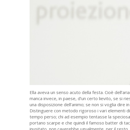
Ella aveva un senso acuto della festa. Cioè dell’aria 
manca invece, in paese, d’un certo lievito, se si rie
una disposizione dell’animo; se non si voglia dire in 
Distinguere con metodo rigoroso i vari elementi di q
tempo perso; chi ad esempio tentasse la speciosa 
portano scarpe e che quindi il famoso batter di ta
inusitato, non caverebbe ugualmente, per il resto, 