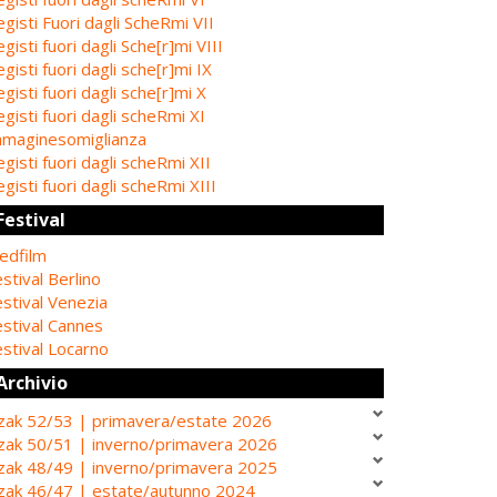
gisti Fuori dagli ScheRmi VII
gisti fuori dagli Sche[r]mi VIII
gisti fuori dagli sche[r]mi IX
gisti fuori dagli sche[r]mi X
gisti fuori dagli scheRmi XI
mmaginesomiglianza
gisti fuori dagli scheRmi XII
gisti fuori dagli scheRmi XIII
Festival
edfilm
stival Berlino
stival Venezia
estival Cannes
stival Locarno
Archivio
zak 52/53 | primavera/estate 2026
zak 50/51 | inverno/primavera 2026
zak 48/49 | inverno/primavera 2025
zak 46/47 | estate/autunno 2024