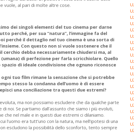
U
 vuole, al pari di molte altre cose.
U
U
U
simo dei singoli elementi del tuo cinema per darne
U
utto perché, per sua “natura”, l’immagine fa del
U
poi perché il dettaglio nel tuo cinema è una sorta di
U
’insieme. Con questo non si vuole sostenere che il
U
l cerchio debba necessariamente chiudersi ma, al
U
 (umana) di perfezione per farla scricchiolare. Quello
U
o spazio di ideale condivisione che ognuno riconosce
U
U
di ogni tuo film rimane la sensazione che si potrebbe
U
 tempo stesso la condanna dell’uomo è di essere
U
episci una conciliazione tra questi due estremi?
U
U
ù evoluta, ma non possiamo escludere che da qualche parte
U
 di noi. Se partiamo dall’assunto che siamo i più evoluti,
U
 che nel male e in questi due estremi ci dilaniamo.
U
 cui l’uomo era tutt’uno con la natura, ma nell’ipotesi di una
U
non escludono la possibilità dello sconforto, tento sempre
U