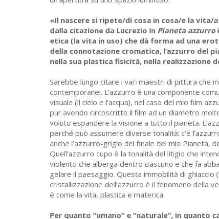
«Il nascere si ripete/di cosa in cosa/e la vita
dalla citazione da Lucrezio in
Pianeta azzurro
è
etica (la vita in uso) che dà forma ad una eroti
della connotazione cromatica, l’azzurro del pi
nella sua plastica fisicità, nella realizzazione d
Sarebbe lungo citare i vari maestri di pittura che m
contemporanei. L’azzurro è una componente comune 
visuale (il cielo e l’acqua), nel caso del mio film a
pur avendo circoscritto il film ad un diametro molto
voluto espandere la visione a tutto il pianeta. L’a
perché può assumere diverse tonalità: c’è l’azzurro
anche l’azzurro-grigio del finale del mio Pianeta, 
Quell’azzurro cupo è la tonalità del litigio che inte
violento che alberga dentro ciascuno e che fa abban
gelare il paesaggio. Questa immobilità di ghiaccio (
cristallizzazione dell’azzurro è il fenomeno della v
è come la vita, plastica e materica.
Per quanto “umano” e “naturale”, in quanto ca