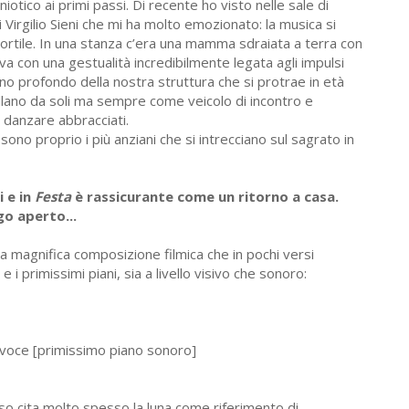
otico ai primi passi. Di recente ho visto nelle sale di
Virgilio Sieni che mi ha molto emozionato: la musica si
cortile. In una stanza c’era una mamma sdraiata a terra con
 con una gestualità incredibilmente legata agli impulsi
gno profondo della nostra struttura che si protrae in età
allano da soli ma sempre come veicolo di incontro e
 danzare abbracciati.
ono proprio i più anziani che si intrecciano sul sagrato in
i e in
Festa
è rassicurante come un ritorno a casa.
go aperto...
 magnifica composizione filmica che in pochi versi
i primissimi piani, sia a livello visivo che sonoro:
voce [primissimo piano sonoro]
so cita molto spesso la luna come riferimento di