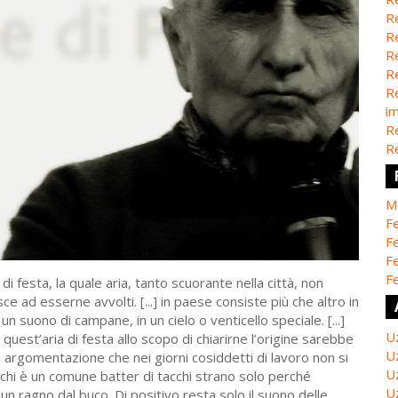
Re
Re
Re
Re
Re
i
Re
Re
M
Fe
Fe
F
Fe
di festa, la quale aria, tanto scuorante nella città, non
sce ad esserne avvolti. [...] in paese consiste più che altro in
un suono di campane, in un cielo o venticello speciale. [...]
U
uest’aria di festa allo scopo di chiarirne l’origine sarebbe
U
argomentazione che nei giorni cosiddetti di lavoro non si
U
cchi è un comune batter di tacchi strano solo perché
U
un ragno dal buco. Di positivo resta solo il suono delle