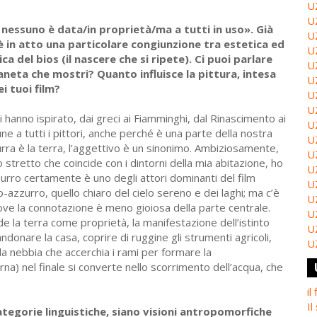
U
U
/a nessuno è data/in proprietà/ma a tutti in uso». Già
U
 in atto una particolare congiunzione tra estetica ed
U
ca del bios (il nascere che si ripete). Ci puoi parlare
U
aneta che mostri? Quanto influisce la pittura, intesa
U
ei tuoi film?
U
U
i hanno ispirato, dai greci ai Fiamminghi, dal Rinascimento ai
U
a tutti i pittori, anche perché è una parte della nostra
U
zzurra è la terra, l’aggettivo è un sinonimo. Ambiziosamente,
U
 stretto che coincide con i dintorni della mia abitazione, ho
U
zzurro certamente è uno degli attori dominanti del film
U
-azzurro, quello chiaro del cielo sereno e dei laghi; ma c’è
U
dove la connotazione è meno gioiosa della parte centrale.
U
nde la terra come proprietà, la manifestazione dell’istinto
U
donare la casa, coprire di ruggine gli strumenti agricoli,
U
la nebbia che accerchia i rami per formare la
erna) nel finale si converte nello scorrimento dell’acqua, che
il
Il
tegorie linguistiche, siano visioni antropomorfiche