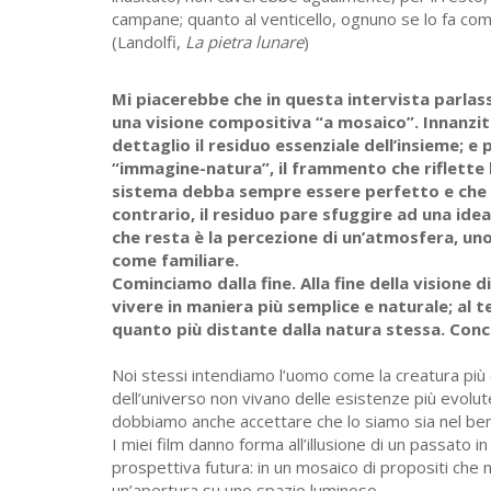
campane; quanto al venticello, ognuno se lo fa come
(Landolfi,
La pietra lunare
)
Mi piacerebbe che in questa intervista parlas
una visione compositiva “a mosaico”. Innanzit
dettaglio il residuo essenziale dell’insieme; e 
“immagine-natura”, il frammento che riflette l
sistema debba sempre essere perfetto e che i
contrario, il residuo pare sfuggire ad una idea
che resta è la percezione di un’atmosfera, un
come familiare.
Cominciamo dalla fine. Alla fine della visione 
vivere in maniera più semplice e naturale; al
quanto più distante dalla natura stessa. Conc
Noi stessi intendiamo l’uomo come la creatura pi
dell’universo non vivano delle esistenze più evolute
dobbiamo anche accettare che lo siamo sia nel bene
I miei film danno forma all’illusione di un passato in
prospettiva futura: in un mosaico di propositi che 
un’apertura su uno spazio luminoso.