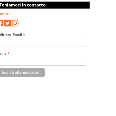
Teniamoci in contatto
ntatti
*
dirizzo Email
*
ome