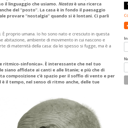
so il linguaggio che usiamo.
Nostos
è una ricerca
 anche del “posto”. La casa è in fondo il paesaggio
Co
ale provare “nostalgia” quando si è lontani. Ci parli
s
. È proprio umana. Io ho sono nato e cresciuto in questa
In
che abitazione, ambiente di movimento in cui nascono e
te di maternità della casa: da lei spesso si fugge, ma è a
N
ritmico-sinfonica». È interessante che nel tuo
e siano affidate ai canti e alle litanie; e più che di
sta composizione c’è spazio per il soffio di vento e per
l è il tempo, nel senso di ritmo anche, delle tue