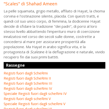
"Scales" di Shahad Ameen
La pelle squamata, grigio metallo, affilato di Hayat, la chioma
corvina e l'ostinazione silente, placida. Con questi tratti, e
quindi col suo unico corpo, di femmina, la dodicenne Hayat
decide di sfidare la tradizione "dei padri", di porsi al loro
stesso livello abbattendo l'imperituro muro di coercizione
innalzatosi nel corso dei secoli sulle donne, costrette a
concedersi al mare per assicurare prosperità alla
popolazione. Ma Hayat in arabo significa vita, e la
protagonista di
Scales
ne è la deflagrazione e naturale, vivido
recupero fin dai suoi primi battiti.
Rassegne
Registi fuori dagli ScheRmi
Registi fuori dagli ScheRmi II
Registi fuori dagli ScheRmi III
Registi fuori dagli scheRmi IV
Speciale Registi fuori dagli scheRmi IV
Registi fuori dagli scheRmi V
Speciale Registi fuori dagli scheRmi V
Registi fuori dagli scheRmi VI