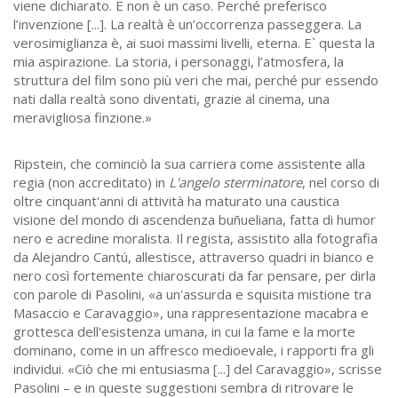
viene dichiarato. E non è un caso. Perché preferisco
l’invenzione [...]. La realtà è un’occorrenza passeggera. La
verosimiglianza è, ai suoi massimi livelli, eterna. E` questa la
mia aspirazione. La storia, i personaggi, l’atmosfera, la
struttura del film sono più veri che mai, perché pur essendo
nati dalla realtà sono diventati, grazie al cinema, una
meravigliosa finzione.»
Ripstein, che cominciò la sua carriera come assistente alla
regia (non accreditato) in
L'angelo sterminatore
, nel corso di
oltre cinquant'anni di attività ha maturato una caustica
visione del mondo di ascendenza buñueliana, fatta di humor
nero e acredine moralista. Il regista, assistito alla fotografia
da Alejandro Cantú, allestisce, attraverso quadri in bianco e
nero così fortemente chiaroscurati da far pensare, per dirla
con parole di Pasolini, «a un'assurda e squisita mistione tra
Masaccio e Caravaggio», una rappresentazione macabra e
grottesca dell'esistenza umana, in cui la fame e la morte
dominano, come in un affresco medioevale, i rapporti fra gli
individui. «Ciò che mi entusiasma [...] del Caravaggio», scrisse
Pasolini – e in queste suggestioni sembra di ritrovare le