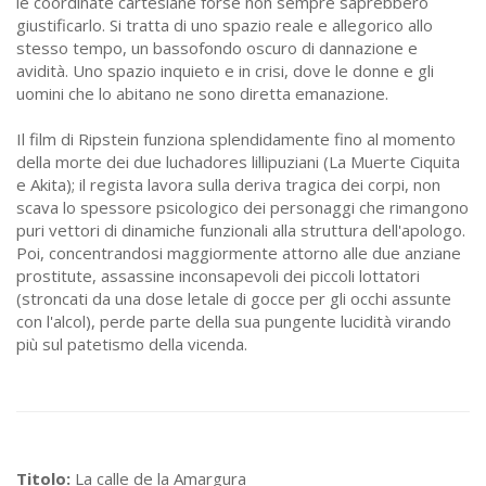
le coordinate cartesiane forse non sempre saprebbero
giustificarlo. Si tratta di uno spazio reale e allegorico allo
stesso tempo, un bassofondo oscuro di dannazione e
avidità. Uno spazio inquieto e in crisi, dove le donne e gli
uomini che lo abitano ne sono diretta emanazione.
Il film di Ripstein funziona splendidamente fino al momento
della morte dei due luchadores lillipuziani (La Muerte Ciquita
e Akita); il regista lavora sulla deriva tragica dei corpi, non
scava lo spessore psicologico dei personaggi che rimangono
puri vettori di dinamiche funzionali alla struttura dell'apologo.
Poi, concentrandosi maggiormente attorno alle due anziane
prostitute, assassine inconsapevoli dei piccoli lottatori
(stroncati da una dose letale di gocce per gli occhi assunte
con l'alcol), perde parte della sua pungente lucidità virando
più sul patetismo della vicenda.
Titolo:
La calle de la Amargura