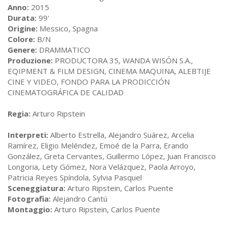
Anno:
2015
Durata:
99'
Origine:
Messico, Spagna
Colo
re:
B/N
Genere:
DRAMMATICO
Produzione:
PRODUCTORA 35, WANDA WISÓN S.A.,
EQIPMENT & FILM DESIGN, CINEMA MAQUINA, ALEBTIJE
CINE Y VIDEO, FONDO PARA LA PRODICCIÓN
CINEMATOGRÁFICA DE CALIDAD
Regia:
Arturo Ripstein
Interpreti:
Alberto Estrella, Alejandro Suárez, Arcelia
Ramírez, Eligio Meléndez, Emoé de la Parra, Erando
González, Greta Cervantes, Guillermo López, Juan Francisco
Longoria, Lety Gómez, Nora Velázquez, Paola Arroyo,
Patricia Reyes Spíndola, Sylvia Pasquel
Sceneggiatura:
Arturo Ripstein, Carlos Puente
Fotografia:
Alejandro Cantú
Montaggio:
Arturo Ripstein, Carlos Puente