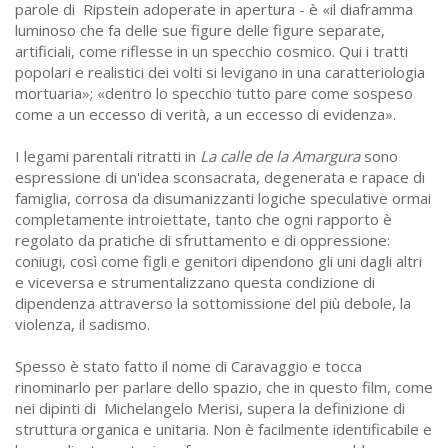
parole di Ripstein adoperate in apertura - è «il diaframma
luminoso che fa delle sue figure delle figure separate,
artificiali, come riflesse in un specchio cosmico. Qui i tratti
popolari e realistici dei volti si levigano in una caratteriologia
mortuaria»; «dentro lo specchio tutto pare come sospeso
come a un eccesso di verità, a un eccesso di evidenza».
I legami parentali ritratti in
La calle de la Amargura
sono
espressione di un'idea sconsacrata, degenerata e rapace di
famiglia, corrosa da disumanizzanti logiche speculative ormai
completamente introiettate, tanto che ogni rapporto è
regolato da pratiche di sfruttamento e di oppressione:
coniugi, così come figli e genitori dipendono gli uni dagli altri
e viceversa e strumentalizzano questa condizione di
dipendenza attraverso la sottomissione del più debole, la
violenza, il sadismo.
Spesso è stato fatto il nome di Caravaggio e tocca
rinominarlo per parlare dello spazio, che in questo film, come
nei dipinti di Michelangelo Merisi, supera la definizione di
struttura organica e unitaria. Non è facilmente identificabile e