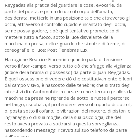
Reygadas alla pratica del guardare le cose, evocarle, da
parte del poeta, e prima di tutto il corpo dell'amata,
desiderata, metterlo in una posizione tale che attraverso gli
occhi, attraverso il controllo cupido e incantato degli occhi,
se ne possa godere, cioè quel tentativo prometeico di
mettere tutto a fuoco, sotto la luce disvelante della
macchina da presa, dello sguardo che si nutre di forme, di
coreografie, di luce: Post Tenebras Lux.
Ha ragione Beatrice Fiorentino quando parla di tensione
verso il fuori-campo, verso tutto ciò che sfugge alla vigilanza
(indice della brama di possesso) da parte di Juan-Reygadas.
È quell'ossessione di vedere ciò che costitutivamente è fuori
dal campo visivo, è nascosto dalle tenebre; che si tratti degli
interstizi di un'automobile in corsa su uno sterrato (e allora la
macchina da presa ne riprende da sotto le ruote il percorso
nel fango, i sobbalzi, il protendersi verso il tripudio di ciottoli,
o, posta sotto il cofano, le vibrazioni del motore, di pistoni e
ingranaggi) o di sua moglie, della sua psicologia, che del
resto aveva provato a sottrarsi a questa sorveglianza,
nascondendo i messaggi ricevuti sul suo telefono da parte
dell'amante.