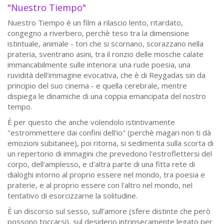
"Nuestro Tiempo"
Nuestro Tiempo è un film a rilascio lento, ritardato,
congegno a riverbero, perchè teso tra la dimensione
istintuale, animale - tori che si scornano, scorazzano nella
prateria, sventrano asini, tra il ronzio delle mosche calate
immancabilmente sulle interiora: una rude poesia, una
ruvidità dell'immagine evocativa, che è di Reygadas sin da
principio del suo cinema - e quella cerebrale, mentre
dispiega le dinamiche di una coppia emancipata del nostro
tempo.
È per questo che anche volendolo istintivamente
"estrommettere dai confini dell'io" (perchè magari non ti dà
emozioni subitanee), poi ritorna, si sedimenta sulla scorta di
un repertorio di immagini che prevedono l'estroflettersi del
corpo, dell'amplesso, e d'altra parte di una fitta rete di
dialoghi intorno al proprio essere nel mondo, tra poesia e
praterie, e al proprio essere con l'altro nel mondo, nel
tentativo di esorcizzarne la solitudine.
È un discorso sul sesso, sull'amore (sfere distinte che però
possono toccarsi), sul desiderio intrinsecamente legato per