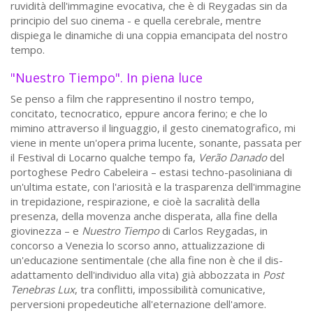
ruvidità dell'immagine evocativa, che è di Reygadas sin da
principio del suo cinema - e quella cerebrale, mentre
dispiega le dinamiche di una coppia emancipata del nostro
tempo.
"Nuestro Tiempo". In piena luce
Se penso a film che rappresentino il nostro tempo,
concitato, tecnocratico, eppure ancora ferino; e che lo
mimino attraverso il linguaggio, il gesto cinematografico, mi
viene in mente un'opera prima lucente, sonante, passata per
il Festival di Locarno qualche tempo fa,
Verão Danado
del
portoghese Pedro Cabeleira – estasi techno-pasoliniana di
un'ultima estate, con l'ariosità e la trasparenza dell'immagine
in trepidazione, respirazione, e cioè la sacralità della
presenza, della movenza anche disperata, alla fine della
giovinezza – e
Nuestro Tiempo
di Carlos Reygadas, in
concorso a Venezia lo scorso anno, attualizzazione di
un'educazione sentimentale (che alla fine non è che il dis-
adattamento dell'individuo alla vita) già abbozzata in
Post
Tenebras Lux
, tra conflitti, impossibilità comunicative,
perversioni propedeutiche all'eternazione dell'amore.