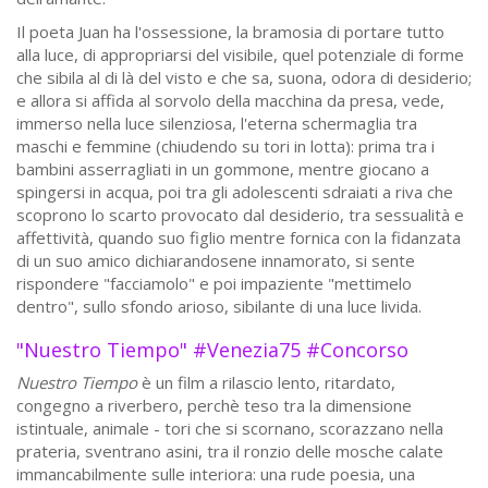
Il poeta Juan ha l'ossessione, la bramosia di portare tutto
alla luce, di appropriarsi del visibile, quel potenziale di forme
che sibila al di là del visto e che sa, suona, odora di desiderio;
e allora si affida al sorvolo della macchina da presa, vede,
immerso nella luce silenziosa, l'eterna schermaglia tra
maschi e femmine (chiudendo su tori in lotta): prima tra i
bambini asserragliati in un gommone, mentre giocano a
spingersi in acqua, poi tra gli adolescenti sdraiati a riva che
scoprono lo scarto provocato dal desiderio, tra sessualità e
affettività, quando suo figlio mentre fornica con la fidanzata
di un suo amico dichiarandosene innamorato, si sente
rispondere "facciamolo" e poi impaziente "mettimelo
dentro", sullo sfondo arioso, sibilante di una luce livida.
"Nuestro Tiempo" #Venezia75 #Concorso
Nuestro Tiempo
è un film a rilascio lento, ritardato,
congegno a riverbero, perchè teso tra la dimensione
istintuale, animale - tori che si scornano, scorazzano nella
prateria, sventrano asini, tra il ronzio delle mosche calate
immancabilmente sulle interiora: una rude poesia, una