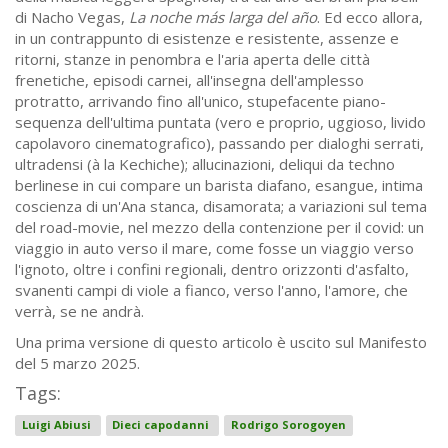
di Nacho Vegas,
La noche más larga del año
. Ed ecco allora,
in un contrappunto di esistenze e resistente, assenze e
ritorni, stanze in penombra e l'aria aperta delle città
frenetiche, episodi carnei, all'insegna dell'amplesso
protratto, arrivando fino all'unico, stupefacente piano-
sequenza dell'ultima puntata (vero e proprio, uggioso, livido
capolavoro cinematografico), passando per dialoghi serrati,
ultradensi (à la Kechiche); allucinazioni, deliqui da techno
berlinese in cui compare un barista diafano, esangue, intima
coscienza di un'Ana stanca, disamorata; a variazioni sul tema
del road-movie, nel mezzo della contenzione per il covid: un
viaggio in auto verso il mare, come fosse un viaggio verso
l'ignoto, oltre i confini regionali, dentro orizzonti d'asfalto,
svanenti campi di viole a fianco, verso l'anno, l'amore, che
verrà, se ne andrà.
Una prima versione di questo articolo è uscito sul Manifesto
del 5 marzo 2025.
Tags:
Luigi Abiusi
Dieci capodanni
Rodrigo Sorogoyen