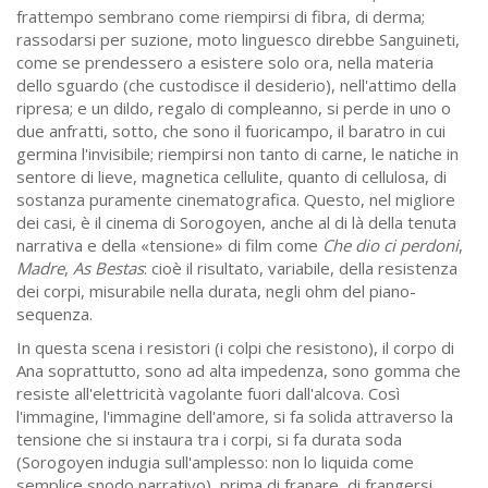
frattempo sembrano come riempirsi di fibra, di derma;
rassodarsi per suzione, moto linguesco direbbe Sanguineti,
come se prendessero a esistere solo ora, nella materia
dello sguardo (che custodisce il desiderio), nell'attimo della
ripresa; e un dildo, regalo di compleanno, si perde in uno o
due anfratti, sotto, che sono il fuoricampo, il baratro in cui
germina l'invisibile; riempirsi non tanto di carne, le natiche in
sentore di lieve, magnetica cellulite, quanto di cellulosa, di
sostanza puramente cinematografica. Questo, nel migliore
dei casi, è il cinema di Sorogoyen, anche al di là della tenuta
narrativa e della
«
tensione
»
di film come
Che dio ci perdoni
,
Madre
,
As Bestas
: cioè il risultato, variabile, della resistenza
dei corpi, misurabile nella durata, negli ohm del piano-
sequenza.
In questa scena i resistori (i colpi che resistono), il corpo di
Ana soprattutto, sono ad alta impedenza, sono gomma che
resiste all'elettricità vagolante fuori dall'alcova. Così
l'immagine, l'immagine dell'amore, si fa solida attraverso la
tensione che si instaura tra i corpi, si fa durata soda
(Sorogoyen indugia sull'amplesso: non lo liquida come
semplice snodo narrativo), prima di franare, di frangersi