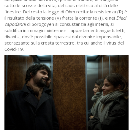
sotto le scosse della vita, del caos elettrico al di là delle
finestre. Del resto la legge di Ohm recita: la resistenza (R) è
il risultato della tensione (V) fratta la corrente (I), e nei
Dieci
capodanni
di Sorogoyen si consustanzia agli interni, si
solidifica in immagini
«
interne
»
– appartamenti angusti: letti,
divani –, dov'è possibile ripararsi dal divenire impensabile,
scorazzante sulla crosta terrestre, tra cui anche il virus del
Covid-19.