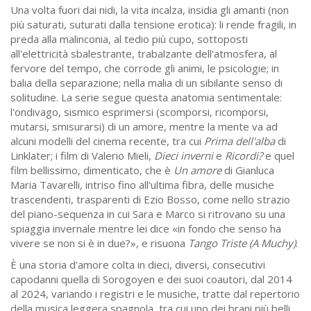
Una volta fuori dai nidi, la vita incalza, insidia gli amanti (non
più saturati, suturati dalla tensione erotica): li rende fragili, in
preda alla malinconia, al tedio più cupo, sottoposti
all'elettricità sbalestrante, trabalzante dell'atmosfera, al
fervore del tempo, che corrode gli animi, le psicologie; in
balia della separazione; nella malia di un sibilante senso di
solitudine. La serie segue questa anatomia sentimentale:
l'ondivago, sismico esprimersi (scomporsi, ricomporsi,
mutarsi, smisurarsi) di un amore, mentre la mente va ad
alcuni modelli del cinema recente, tra cui
Prima dell'alba
di
Linklater; i film di Valerio Mieli,
Dieci inverni
e
Ricordi?
e quel
film bellissimo, dimenticato, che è
Un amore
di Gianluca
Maria Tavarelli, intriso fino all'ultima fibra, delle musiche
trascendenti, trasparenti di Ezio Bosso, come nello strazio
del piano-sequenza in cui Sara e Marco si ritrovano su una
spiaggia invernale mentre lei dice
«in fondo che senso ha
vivere se non si è in due?
», e risuona
Tango Triste (A Muchy)
.
È
una storia d'amore
colta in dieci, diversi, consecutivi
capodanni quella di Sorogoyen e dei suoi coautori, dal 2014
al 2024, variando i registri e le musiche, tratte dal repertorio
della musica leggera spagnola, tra cui uno dei brani più belli