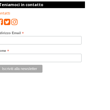
Teniamoci in contatto
ntatti
*
dirizzo Email
*
ome