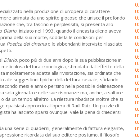
U
pecializzato nella produzione di un'opera di carattere
U
empre animata da uno spirito giocoso che unisce il profondo
U
binazione che, tra fascino e perplessità, si presenta allo
U
to
Diario
, iniziato nel 1993, quando il cineasta cileno aveva
U
 prima della sua morte, soddisfa le condizioni per
U
 sua
Poetica del cinema
o le abbondanti interviste rilasciate
U
spetti.
U
U
el
Diario
, poco più di due anni dopo la sua pubblicazione in
U
la meticolosa lettura cronologica, stimolata dall'effetto della
U
ta insolitamente adatta alla rivisitazione, sia ordinata che
U
o alle suggestioni tipiche della lettura casuale, sfidando
U
secondo mesi e anni o persino nella possibile delineazione
U
 una sola giornata e nelle sue risonanze ma, anche, a saltare
U
o da un tempo all'altro. La rilettura ribadisce inoltre che si
U
e qualsiasi approccio all'opera di Raúl Ruiz. Un puzzle di
U
gista ha lasciato sparsi ovunque. Vale la pena di chiedersi
U
U
a una serie di quaderni, generalmente di fattura elegante,
U
espressione ricordata dal suo editore postumo, il filosofo
U