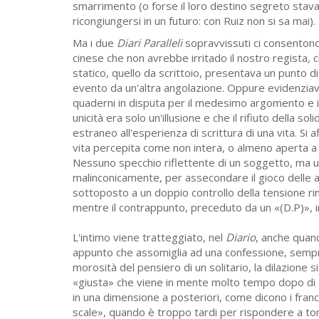
smarrimento (o forse il loro destino segreto stava n
ricongiungersi in un futuro: con Ruiz non si sa mai).
Ma i due
Diari Paralleli
sopravvissuti ci consentono
cinese che non avrebbe irritado il nostro regista, c
statico, quello da scrittoio, presentava un punto di
evento da un'altra angolazione. Oppure evidenzia
quaderni in disputa per il medesimo argomento e 
unicità era solo un'illusione e che il rifiuto della so
estraneo all'esperienza di scrittura di una vita. Si 
vita percepita come non intera, o almeno aperta a u
Nessuno specchio riflettente di un soggetto, ma un
malinconicamente, per assecondare il gioco delle 
sottoposto a un doppio controllo della tensione ri
mentre il contrappunto, preceduto da un «(D.P)», 
L'intimo viene tratteggiato, nel
Diario
, anche quan
appunto che assomiglia ad una confessione, sempr
morosità del pensiero di un solitario, la dilazione s
«giusta» che viene in mente molto tempo dopo di
in una dimensione a posteriori, come dicono i fran
scale», quando è troppo tardi per rispondere a t