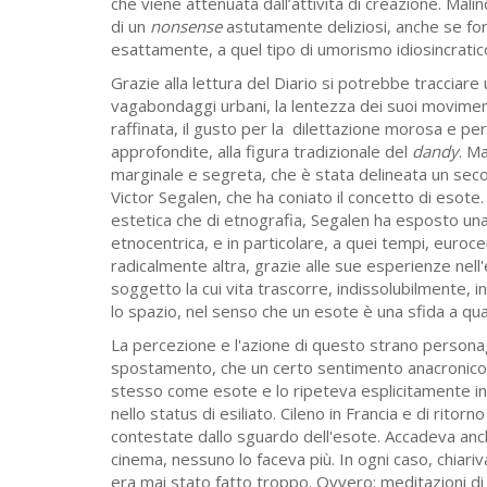
che viene attenuata dall’attività di creazione. Mali
di un
nonsense
astutamente deliziosi, anche se forse
esattamente, a quel tipo di umorismo idiosincratico 
Grazie alla lettura del Diario si potrebbe tracciare u
vagabondaggi urbani, la lentezza dei suoi moviment
raffinata, il gusto per la dilettazione morosa e 
approfondite, alla figura tradizionale del
dandy
. M
marginale e segreta, che è stata delineata un seco
Victor Segalen, che ha coniato il concetto di esote.
estetica che di etnografia, Segalen ha esposto un
etnocentrica, e in particolare, a quei tempi, euroc
radicalmente altra, grazie alle sue esperienze nell'
soggetto la cui vita trascorre, indissolubilmente, i
lo spazio, nel senso che un esote è una sfida a quals
La percezione e l'azione di questo strano persona
spostamento, che un certo sentimento anacronico
stesso come esote e lo ripeteva esplicitamente in
nello status di esiliato. Cileno in Francia e di ritor
contestate dallo sguardo dell'esote. Accadeva an
cinema, nessuno lo faceva più. In ogni caso, chiari
era mai stato fatto troppo. Ovvero: meditazioni di