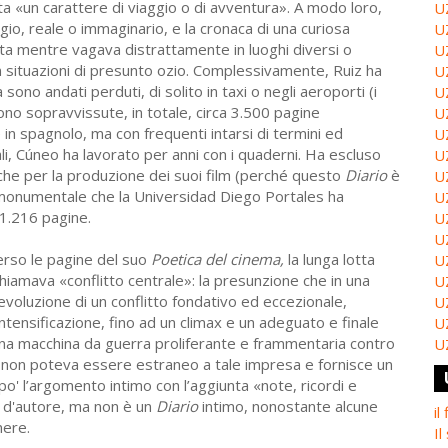
ita «un carattere di viaggio o di avventura». A modo loro,
U
ggio, reale o immaginario, e la cronaca di una curiosa
U
asta mentre vagava distrattamente in luoghi diversi o
U
 situazioni di presunto ozio. Complessivamente, Ruiz ha
U
 sono andati perduti, di solito in taxi o negli aeroporti (i
U
 Sono sopravvissute, in totale, circa 3.500 pagine
U
e in spagnolo, ma con frequenti intarsi di termini ed
U
li, Cúneo ha lavorato per anni con i quaderni. Ha escluso
U
che per la produzione dei suoi film (perché questo
Diario
è
U
one monumentale che la Universidad Diego Portales ha
U
 1.216 pagine.
U
U
verso le pagine del suo
Poetica del cinema,
la lunga lotta
U
chiamava «conflitto centrale»: la presunzione che in una
U
'evoluzione di un conflitto fondativo ed eccezionale,
U
tensificazione, fino ad un climax e un adeguato e finale
U
 è una macchina da guerra proliferante e frammentaria contro
U
non poteva essere estraneo a tale impresa e fornisce un
o' l’argomento intimo con l’aggiunta «note, ricordi e
d'autore, ma non è un
Diario
intimo, nonostante alcune
il
nere.
Il