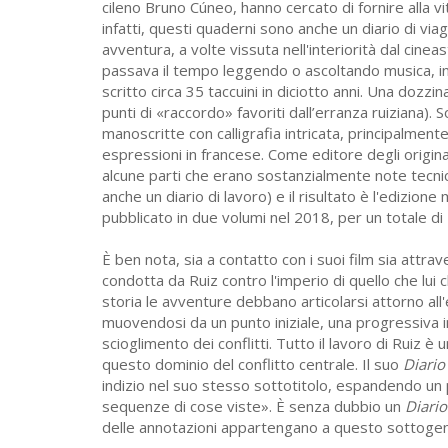
cileno Bruno Cúneo, hanno cercato di fornire alla v
infatti, questi quaderni sono anche un diario di via
avventura, a volte vissuta nell'interiorità dal cine
passava il tempo leggendo o ascoltando musica, in
scritto circa 35 taccuini in diciotto anni. Una dozzina
punti di «raccordo» favoriti dall’erranza ruiziana).
manoscritte con calligrafia intricata, principalment
espressioni in francese. Come editore degli origina
alcune parti che erano sostanzialmente note tecni
anche un diario di lavoro) e il risultato è l'edizi
pubblicato in due volumi nel 2018, per un totale di
È ben nota, sia a contatto con i suoi film sia attra
condotta da Ruiz contro l'imperio di quello che lui 
storia le avventure debbano articolarsi attorno all
muovendosi da un punto iniziale, una progressiva in
scioglimento dei conflitti. Tutto il lavoro di Ruiz
questo dominio del conflitto centrale. Il suo
Diario
indizio nel suo stesso sottotitolo, espandendo un p
sequenze di cose viste». È senza dubbio un
Diario
delle annotazioni appartengano a questo sottoge