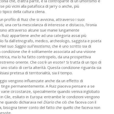
nconia che, d'altra parte, è la controparte di un umorismo e
 più vicini alla patafisica di Jarry o anche, più
tipico della cultura cilena.
n profilo di Ruiz che si avvicina, attraverso i suoi
i, una certa mescolanza di interesse e distacco, l'ironia
persino attraverso alcune sue manie lungamente
a Ruiz appartiene anche ad una categoria assai più
lo fa dall'etnografo, medico, archeologo, saggista e poeta
 Nel suo
Saggio sull'esotismo
, che è uno scritto sia di
a condizione che è solitamente associata ad una visione
entrica, ma lo ha fatto contropelo, da una prospettiva
estremo oriente. Che cos'è un esote? Si tratta di un tipo di
n uno stato di certa alterità. Questa condizione riguarda sia
iasi pretesa di territorialità, sia il tempo.
ggio vengono influenzate anche da un effetto di
 tinge permanentemente. A Ruiz piaceva pensare a se
 varie circostanze, specialmente quando veniva inglobato
no in Cile, esiliato in Europa: entrambe le condizioni vengono
che quando dichiarava nel
Diario
che ciò che faceva con il
va, bisogna tener conto del fatto che quello che faceva non
 esote.