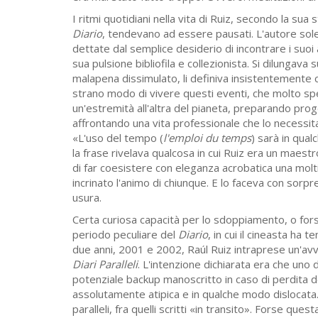
I ritmi quotidiani nella vita di Ruiz, secondo la s
Diario
, tendevano ad essere pausati. L'autore sole
dettate dal semplice desiderio di incontrare i suoi
sua pulsione bibliofila e collezionista. Si dilungava
malapena dissimulato, li definiva insistentemente 
strano modo di vivere questi eventi, che molto sp
un'estremità all'altra del pianeta, preparando pr
affrontando una vita professionale che lo necessit
«L'uso del tempo (
l'emploi du temps
) sarà in qual
la frase rivelava qualcosa in cui Ruiz era un maestr
di far coesistere con eleganza acrobatica una molt
incrinato l'animo di chiunque. E lo faceva con sor
usura.
Certa curiosa capacità per lo sdoppiamento, o forse
periodo peculiare del
Diario
, in cui il cineasta ha
due anni, 2001 e 2002, Raúl Ruiz intraprese un'avve
Diari Paralleli
. L'intenzione dichiarata era che uno d
potenziale backup manoscritto in caso di perdita d
assolutamente atipica e in qualche modo dislocata.
paralleli, fra quelli scritti «in transito». Forse que