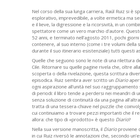
Nel corso della sua lunga carriera, Raúl Ruiz si è s
esplorativo, imprevedibile, a volte ermetica ma s
e il lieve, la digressione e la ricorsività, in un com
spettatore come un vero marchio d'autore. Ques
52 anni, e terminato nell'agosto 2011, pochi giorni
contenere, al suo interno (come i tre volumi della
durante il suo itinerario esistenziale) tutti questi a
Quelle che seguono sono le note di una rilettura d
Cile. Ritornare su quelle pagine rivela che, oltre al
scoperta o della rivelazione, questa scrittura diven
episodica. Ruiz sembra aver scritto un
Diario
apert
ogni aspirazione all'unità nel suo raggruppamento 
di periodi: il libro tende a perdersi nei meandri di
senza soluzione di continuità da una pagina all'altra 
tratta di una tessera-chiave nel puzzle che coinvolg
cui continuiamo a trovare pezzi importanti che il re
allora: che tipo di «prodotto» è questo
Diario
?
Nella sua versione manoscritta, il
Diario
proviene d
in cui Ruiz riversò le annotazioni che, secondo un’