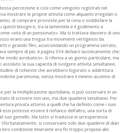
ua stessa percezione e così come vengono registrati nel
va mostrare le proprie attività come alquanto irregolari o
 amici, di comprare provviste per la cena o soddisfare la
 su questi bisogni e, tra la lamentela e il godimento a
come «vita di un pensionato». Ma si trattava davvero di uno
esso erano una tregua tra movimenti vertiginosi da
ogetti o girando film, assecondando un programma serrato,
ava sempre di più. A pagina 354 dichiarò laconicamente che:
che modo acrobatico». Si riferiva a un giorno particolare, ma
o assoluto: la sua capacità di svolgere attività simultanee,
itudine di richieste che avrebbero logorato o addirittura
prendente parsimonia, senza mostrare il minimo accenno di
 per la moltiplicazione quotidiana, si può osservare in un
 tentato di scrivere non uno, ma due quaderni simultanei. Per
ntura privata attorno a quelli che ha definito come i suoi
i essi potesse essere il rinfianco dell'altro, una sorta di
el suo gemello. Ma tutto si tradusse in un'esperienza
 Sfortunatamente, si conservano solo due quaderni di diari
sta loro condizione itinerante era fin troppo propizia allo