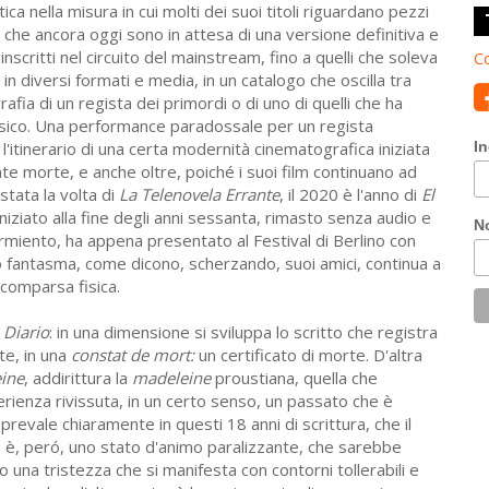
ica nella misura in cui molti dei suoi titoli riguardano pezzi
i che ancora oggi sono in attesa di una versione definitiva e
scritti nel circuito del mainstream, fino a quelli che soleva
Co
 in diversi formati e media, in un catalogo che oscilla tra
afia di un regista dei primordi o di uno di quelli che ha
ssico. Una performance paradossale per un regista
itinerario di una certa modernità cinematografica iniziata
In
nte morte, e anche oltre, poiché i suoi film continuano ad
stata la volta di
La Telenovela Errante
, il 2020 è l'anno di
El
iniziato alla fine degli anni sessanta, rimasto senza audio e
N
armiento, ha appena presentato al Festival di Berlino con
uo fantasma, come dicono, scherzando, suoi amici, continua a
comparsa fisica.
l
Diario
: in una dimensione si sviluppa lo scritto che registra
te, in una
constat de mort:
un certificato di morte. D'altra
ine
, addirittura la
madeleine
proustiana, quella che
rienza rivissuta, in un certo senso, un passato che è
revale chiaramente in questi 18 anni di scrittura, che il
 è, peró, uno stato d'animo paralizzante, che sarebbe
to una tristezza che si manifesta con contorni tollerabili e