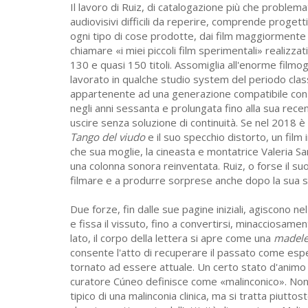
Il lavoro di Ruiz, di catalogazione più che problemat
audiovisivi difficili da reperire, comprende progett
ogni tipo di cose prodotte, dai film maggiormente in
chiamare «i miei piccoli film sperimentali» realizzati
130 e quasi 150 titoli. Assomiglia all'enorme filmogr
lavorato in qualche studio system del periodo cla
appartenente ad una generazione compatibile con l'
negli anni sessanta e prolungata fino alla sua rece
uscire senza soluzione di continuità. Se nel 2018 è 
Tango del viudo
e il suo specchio distorto, un film 
che sua moglie, la cineasta e montatrice Valeria S
una colonna sonora reinventata. Ruiz, o forse il s
filmare e a produrre sorprese anche dopo la sua s
Due forze, fin dalle sue pagine iniziali, agiscono ne
e fissa il vissuto, fino a convertirsi, minacciosamen
lato, il corpo della lettera si apre come una
madele
consente l'atto di recuperare il passato come espe
tornato ad essere attuale. Un certo stato d'animo p
curatore Cúneo definisce come «malinconico». Non
tipico di una malinconia clinica, ma si tratta piuttos