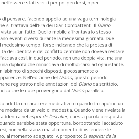
ell'essere stati scritti per poi perdersi, o per
 di pensare, facendo appello ad una vaga terminologia
he si trattava dell'Era dei Diari Combattenti. Il
Diario
 vista su un fatto. Quello mobile affrontava lo stesso
vano eventi diversi durante la medesima giornata. Due
il medesimo tempo, forse indicando che la pretesa di
lidità dell'identità e del conflitto centrale non doveva restare
affacciava così, in quel periodo, non una doppia vita, ma una
na duplicità che minacciava di moltiplicarsi ad ogni istante.
 labirinto di specchi disposti, giocosamente o
apparenze. Nell'edizione del
Diario
, questo periodo
mane registrato nelle annotazioni del
Diario
da scrittoio,
indica che le note provengono dal
Diario
parallelo.
do adotta un carattere meditativo o quando fa capolino un
e mediata da un velo di modestia. Quando viene rivelata la
i addentra nel
esprit de l'escalier
, questa parola o risposta
 quando sarebbe stata opportuna, borbottando l'accaduto
cesi, non nella stanza ma al momento di «scendere le
ono, al momento adeguato. A proposito:
El espiritu de la