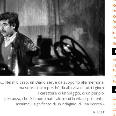
Re
Re
Re
Re
Re
i
Re
Re
M
Fe
Fe
F
Fe
«...
Nel mio caso, un Diario serve da supporto alla memoria,
ma soprattutto perché dà alla vita di tutti i giorni
il carattere di un viaggio, di un periplo.
U
L’erranza, che è il modo naturale in cui la vita si presenta,
U
assume il significato di un'indagine, di una ricerca.»
U
R. Ruiz
U