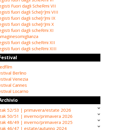
gisti Fuori dagli ScheRmi VII
gisti fuori dagli Sche[r]mi VIII
gisti fuori dagli sche[r]mi IX
gisti fuori dagli sche[r]mi X
gisti fuori dagli scheRmi XI
mmaginesomiglianza
gisti fuori dagli scheRmi XII
gisti fuori dagli scheRmi XIII
Festival
edfilm
stival Berlino
stival Venezia
estival Cannes
stival Locarno
Archivio
zak 52/53 | primavera/estate 2026
zak 50/51 | inverno/primavera 2026
zak 48/49 | inverno/primavera 2025
zak 46/47 | estate/autunno 2024