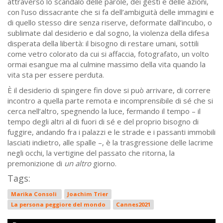
attraverso lo scandalo delle parole, dei gesti e delle azioni,
con l’uso dissacrante che si fa dell’ambiguità delle immagini e
di quello stesso dire senza riserve, deformate dall’incubo, o
sublimate dal desiderio e dal sogno, la violenza della difesa
disperata della libertà: il bisogno di restare umani, sottili
come vetro colorato da cui si affaccia, fotografato, un volto
ormai esangue ma al culmine massimo della vita quando la
vita sta per essere perduta.
È il desiderio di spingere fin dove si può arrivare, di correre
incontro a quella parte remota e incomprensibile di sé che si
cerca nell’altro, spegnendo la luce, fermando il tempo – il
tempo degli altri al di fuori di sé e del proprio bisogno di
fuggire, andando fra i palazzi e le strade e i passanti immobili
lasciati indietro, alle spalle –, è la trasgressione delle lacrime
negli occhi, la vertigine del passato che ritorna, la
premonizione di
un altro
giorno.
Tags:
Marika Consoli
Joachim Trier
La persona peggiore del mondo
Cannes2021