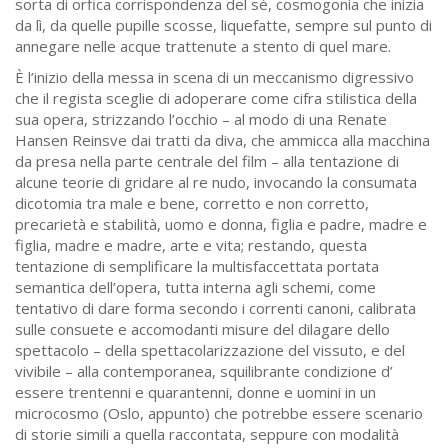
sorta di orfica corrispondenza del sé, cosmogonia che inizia
da lì, da quelle pupille scosse, liquefatte, sempre sul punto di
annegare nelle acque trattenute a stento di quel mare.
È l’inizio della messa in scena di un meccanismo digressivo
che il regista sceglie di adoperare come cifra stilistica della
sua opera, strizzando l’occhio – al modo di una Renate
Hansen Reinsve dai tratti da diva, che ammicca alla macchina
da presa nella parte centrale del film – alla tentazione di
alcune teorie di gridare al re nudo, invocando la consumata
dicotomia tra male e bene, corretto e non corretto,
precarietà e stabilità, uomo e donna, figlia e padre, madre e
figlia, madre e madre, arte e vita; restando, questa
tentazione di semplificare la multisfaccettata portata
semantica dell’opera, tutta interna agli schemi, come
tentativo di dare forma secondo i correnti canoni, calibrata
sulle consuete e accomodanti misure del dilagare dello
spettacolo – della spettacolarizzazione del vissuto, e del
vivibile – alla contemporanea, squilibrante condizione d’
essere trentenni e quarantenni, donne e uomini in un
microcosmo (Oslo, appunto) che potrebbe essere scenario
di storie simili a quella raccontata, seppure con modalità