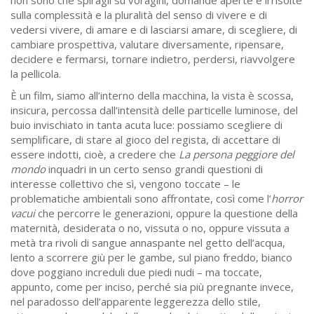
sulla complessità e la pluralità del senso di vivere e di
vedersi vivere, di amare e di lasciarsi amare, di scegliere, di
cambiare prospettiva, valutare diversamente, ripensare,
decidere e fermarsi, tornare indietro, perdersi, riavvolgere
la pellicola.
È un film, siamo all’interno della macchina, la vista è scossa,
insicura, percossa dall’intensità delle particelle luminose, del
buio invischiato in tanta acuta luce: possiamo scegliere di
semplificare, di stare al gioco del regista, di accettare di
essere indotti, cioè, a credere che
La persona peggiore del
mondo
inquadri in un certo senso grandi questioni di
interesse collettivo che sì, vengono toccate – le
problematiche ambientali sono affrontate, così come l’
horror
vacui
che percorre le generazioni, oppure la questione della
maternità, desiderata o no, vissuta o no, oppure vissuta a
metà tra rivoli di sangue annaspante nel getto dell’acqua,
lento a scorrere giù per le gambe, sul piano freddo, bianco
dove poggiano increduli due piedi nudi – ma toccate,
appunto, come per inciso, perché sia più pregnante invece,
nel paradosso dell’apparente leggerezza dello stile,