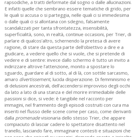
rapsodiche, a tratti deformate dal sogno o dalle allucinazioni.
E infatti quelle che sembrano essere tematiche di grido, per
le quali si accusa o si parteggia, nelle quali ci si immedesima
o dalle quali ci si allontana con sdegno, falsamente
scandalizzati per tanta sfrontatezza, insensibilità,
superficialità, sono, in realtà, continue occasioni, per Trier, di
parlare di qualcos’altro, schernendo la pretesa di avere
ragione, di stare da questa parte dell’obiettivo a dire e a
giudicare, a vedere quello che si vuole, che si pretende di
vedere e di sentire: invece dallo schermo è tutto un invito a
indirizzare altrove l’attenzione, monito a spostare lo
sguardo, guardare al di sotto, al di là, con sottile sarcasmo,
amaro
divertissement
, lucida disperazione. Di femminismo e
di delusioni ancestrali, dell’accendersi improvviso degli occhi
da lato a lato di una stanza e del morire irrimediabile delle
passioni si dice, si vede: è tangibile nel racconto per
immagini, nel frammento degli episodi costruiti con cura ma
inseriti nel flusso delle scene come per caso, come derivanti
dalla
promenade
visionaria dello stesso Trier, che appare
compiaciuto di lasciar cadere lo spettatore disattento nel
tranello, lasciando fare, immaginare contesti e situazioni che
non sono che spiragli su voragini, domande aperte e irrisolte