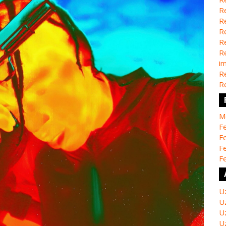
Re
Re
Re
Re
Re
i
Re
Re
M
Fe
Fe
F
Fe
U
U
U
U