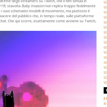
irette degli streamers su Twitch, che il film simula in
U
r1ft
, stavolta
Baby Invasion
non replica troppo fedelmente
U
e i suoi schematici modelli di movimento, ma piuttosto il
U
l piacere del pubblico che, in tempo reale, sulle piattaforme
U
a chat. Che qui scorre, esattamente come avviene su Twitch,
U
U
U
U
U
U
U
U
U
U
U
U
U
il
Il