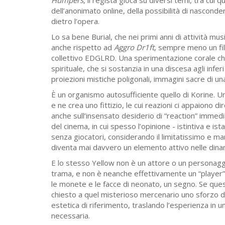
Humpers
, il regista gioca su diversi temi, tra cui q
dell’anonimato online, della possibilità di nascondere
dietro l’opera.
Lo sa bene Burial, che nei primi anni di attività mus
anche rispetto ad
Aggro Dr1ft
, sempre meno un fi
collettivo EDGLRD. Una sperimentazione corale c
spirituale, che si sostanzia in una discesa agli inferi
proiezioni mistiche poligonali, immagini sacre di u
È un organismo autosufficiente quello di Korine. U
e ne crea uno fittizio, le cui reazioni ci appaiono 
anche sull’insensato desiderio di “reaction” immed
del cinema, in cui spesso l’opinione - istintiva e i
senza giocatori, considerando il limitatissimo e m
diventa mai davvero un elemento attivo nelle din
E lo stesso Yellow non è un attore o un personagg
trama, e non è neanche effettivamente un “player”: 
le monete e le facce di neonato, un segno. Se que
chiesto a quel misterioso mercenario uno sforzo 
estetica di riferimento, traslando l’esperienza i
necessaria.