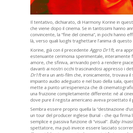
Il tentativo, dichiarato, di Harmony Korine in ques
che viene dopo il cinema. Se in tantissimi hanno an
convincente, la “fine del cinema”, in pochi hanno e
là, verso quali luoghi traghettare l’anima di qu
Korine, già con il precedente
Aggro Dr1ft
, era app
estenuante cerimonia sperimentale, interamente fi
amore, che sfiniva, arrivando però a rendere piace
davanti ai nostri occhi trascinandosi appresso i de
Dr1ft
era un anti-film che, ironicamente, trovava il 
impianto audio adeguato e nel buio della sala, qu
mette a punto un’esperienza che di cinematograf
una fruizione completamente differente: né al cinem
dove pure il regista americano aveva proiettato i
Sembra essere proprio quella la “destinazione d’us
un tour del producer inglese Burial - che qui firma 
semplice e passiva funzione di “visual”.
Baby Invas
spettatore, ma può invece essere lasciato scorrere