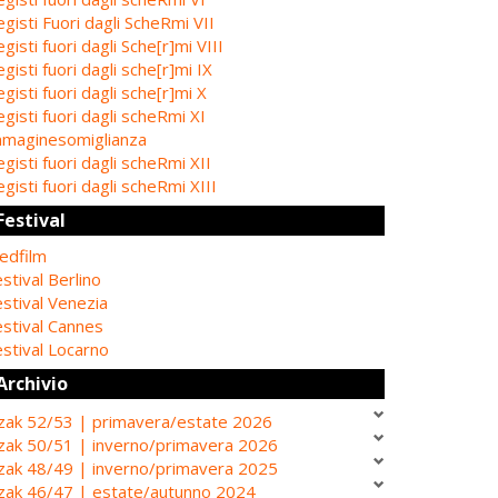
gisti Fuori dagli ScheRmi VII
gisti fuori dagli Sche[r]mi VIII
gisti fuori dagli sche[r]mi IX
gisti fuori dagli sche[r]mi X
gisti fuori dagli scheRmi XI
mmaginesomiglianza
gisti fuori dagli scheRmi XII
gisti fuori dagli scheRmi XIII
Festival
edfilm
stival Berlino
stival Venezia
estival Cannes
stival Locarno
Archivio
zak 52/53 | primavera/estate 2026
zak 50/51 | inverno/primavera 2026
zak 48/49 | inverno/primavera 2025
zak 46/47 | estate/autunno 2024