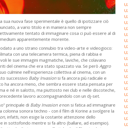
U
U
U
ta sua nuova fase sperimentale è quello di ipotizzare ciò
U
nunciato, a vario titolo e in maniera non sempre
U
ffettivamente tentato di immaginare cosa ci può essere al di
U
esto medium apparentemente morente.
U
U
rodato a uno strano connubio tra video-arte e videogioco:
U
lmata con una telecamera termica, piena di rabbia e
U
voli le sue immagini magmatiche, laviche, che colavano
U
triti del cinema che era stato spazzato via. Se però
Aggro
U
suo culmine nell’esperienza collettiva al cinema, con un
U
esto successivo
Baby Invasion
si fa ancora più radicale e
U
ico ha ancora meno, che sembra essere stata pensata per
U
a e né in salotto, ma piuttosto nei club e nelle discoteche,
U
l precedente lavoro accompagnandolo con un dj-set.
U
o” principale di
Baby Invasion e
non si fatica ad immaginare
U
la colonna sonora techno - con il film di Korine a svolgere la
U
ion
, infatti, non esige la costante attenzione dello
U
 in sottofondo mentre si fa altro (ballare, ad esempio).
U