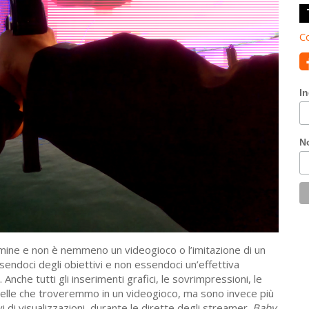
Co
In
N
mine e non è nemmeno un videogioco o l’imitazione di un
endoci degli obiettivi e non essendoci un’effettiva
nche tutti gli inserimenti grafici, le sovrimpressioni, le
uelle che troveremmo in un videogioco, ma sono invece più
vi di visualizzazioni, durante le dirette degli streamer.
Baby