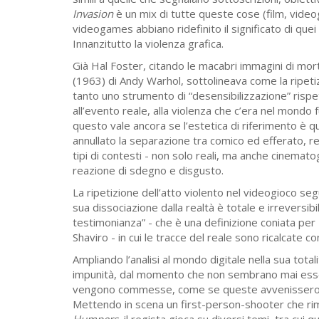
Invasion
è un mix di tutte queste cose (film, video
videogames abbiano ridefinito il significato di qu
Innanzitutto la violenza grafica.
Già Hal Foster, citando le macabri immagini di mor
(1963) di Andy Warhol, sottolineava come la ripeti
tanto uno strumento di “desensibilizzazione” rispe
all’evento reale, alla violenza che c’era nel mondo f
questo vale ancora se l’estetica di riferimento è qu
annullato la separazione tra comico ed efferato, r
tipi di contesti - non solo reali, ma anche cinemato
reazione di sdegno e disgusto.
La ripetizione dell’atto violento nel videogioco seg
sua dissociazione dalla realtà è totale e irreversib
testimonianza” - che è una definizione coniata per
Shaviro - in cui le tracce del reale sono ricalcate co
Ampliando l’analisi al mondo digitale nella sua totali
impunità, dal momento che non sembrano mai esser
vengono commesse, come se queste avvenissero in 
Mettendo in scena un first-person-shooter che rim