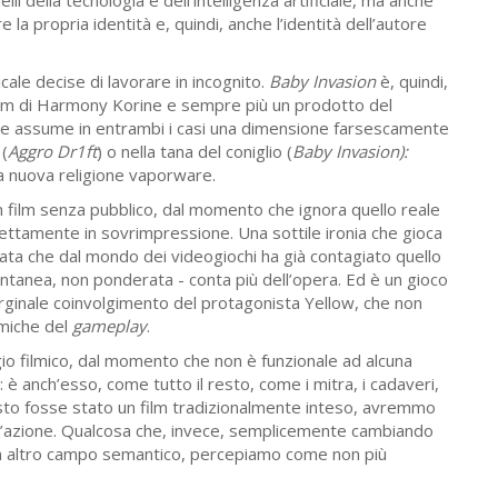
uelli della tecnologia e dell’intelligenza artificiale, ma anche
 la propria identità e, quindi, anche l’identità dell’autore
icale decise di lavorare in incognito.
Baby Invasion
è, quindi,
lm di Harmony Korine e sempre più un prodotto del
he assume in entrambi i casi una dimensione farsescamente
 (
Aggro Dr1ft
) o nella tana del coniglio (
Baby Invasion):
na nuova religione vaporware.
n film senza pubblico, dal momento che ignora quello reale
direttamente in sovrimpressione. Una sottile ironia che gioca
iata che dal mondo dei videogiochi ha già contagiato quello
stantanea, non ponderata - conta più dell’opera. Ed è un gioco
arginale coinvolgimento del protagonista Yellow, che non
amiche del
gameplay
.
io filmico, dal momento che non è funzionale ad alcuna
è anch’esso, come tutto il resto, come i mitra, i cadaveri,
sto fosse stato un film tradizionalmente inteso, avremmo
d’azione. Qualcosa che, invece, semplicemente cambiando
n un altro campo semantico, percepiamo come non più