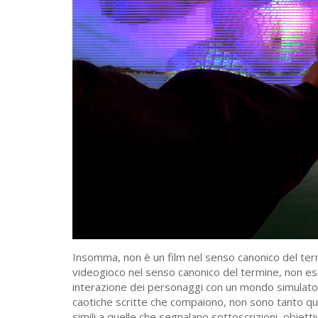
Insomma, non è un film nel senso canonico del ter
videogioco nel senso canonico del termine, non ess
interazione dei personaggi con un mondo simulato. A
caotiche scritte che compaiono, non sono tanto q
simili a quelle che segnalano sottoscrizioni, obietti