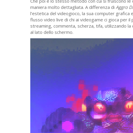
Che poi è lo stesso metodo con cui si fruiscono le d
maniera molto dettagliata. A differenza di
Aggro D
l’estetica del videogioco, la sua computer grafica 
flusso video live di chi ai videogame ci gioca per i
streaming, commenta, scherza, tifa, utilizzando l
al lato dello schermo.