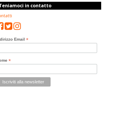
Teniamoci in contatto
ntatti
*
dirizzo Email
*
ome