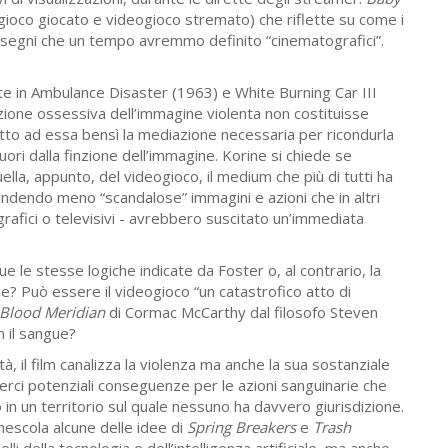
gioco giocato e videogioco stremato) che riflette su come i
ei segni che un tempo avremmo definito “cinematografici”.
te in Ambulance Disaster (1963) e White Burning Car III
zione ossessiva dell’immagine violenta non costituisse
tto ad essa bensì la mediazione necessaria per ricondurla
uori dalla finzione dell’immagine. Korine si chiede se
ella, appunto, del videogioco, il medium che più di tutti ha
endendo meno “scandalose” immagini e azioni che in altri
grafici o televisivi - avrebbero suscitato un’immediata
ue le stesse logiche indicate da Foster o, al contrario, la
ile? Può essere il videogioco “un catastrofico atto di
Blood Meridian
di Cormac McCarthy dal filosofo Steven
n il sangue?
tà, il film canalizza la violenza ma anche la sua sostanziale
ci potenziali conseguenze per le azioni sanguinarie che
un territorio sul quale nessuno ha davvero giurisdizione.
escola alcune delle idee di
Spring Breakers
e
Trash