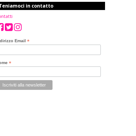
Teniamoci in contatto
ntatti
*
dirizzo Email
*
ome