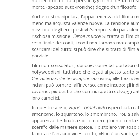
mettendo in bocca a personaggi di modesta o rusti
morte (spesso auto-ironiche) degne d’un filosofo, o
Anche così manipolata, l’appartenenza del film a un
meno ma acquista valenze nuove. La tensione aum
missione degli eroi positivi (sempre solo parzialme
rischiosa missione,
l’eroe muore
. Si tratta di film
resa finale dei conti, i conti non tornano mai co
scaricarsi del tutto: si può dire che si tratti di fil
parziale.
Film non-consolatori, dunque, come tali portatori d’
hollywoodiani, tutt’altro che legati al patto tacito s
C’è violenza, c’è ferocia, c’è razzismo, alle basi st
indiani può tornare, all’inverso, come incubo: gli in
caverne, più bestie che uomini, spettri selvaggi antr
loro carnefici.
In questo senso,
Bone Tomahawk
rispecchia la ca
americano, lo squartano, lo smembrano. Poi, a salvare
apparenza destinati a soccombere (l’uomo con la sta
sceriffo dalle maniere spicce, il pistolero vanitoso 
fa notare l’anziano vicesceriffo; «Non è un vanto, è u