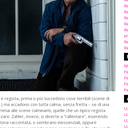
Re
Re
Re
Re
Re
i
Re
Re
M
Fe
Fe
F
Fe
a e regista, prima o poi succedono cose terribili (scene di
…) ma accadono con tutta calma, senza fretta – se di una
U
mmai alle scene culminanti, quelle che un tipico regista
U
zare. Zahler, invece, si diverte a “rallentare”, inserendo
U
storia raccontata, o sembrano inessenziali, oppure
U