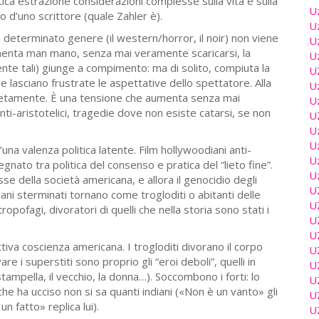
ca estrazione considerazioni complesse sulla vita e sulla
U
 d’uno scrittore (quale Zahler è).
U
 determinato genere (il western/horror, il noir) non viene
U
enta man mano, senza mai veramente scaricarsi, la
U
nte tali) giunge a compimento: ma di solito, compiuta la
U
 che lasciano frustrate le aspettative dello spettatore. Alla
U
mpletamente. È una tensione che aumenta senza mai
U
m anti-aristotelici, tragedie dove non esiste catarsi, se non
U
U
U
una valenza politica latente. Film hollywoodiani anti-
U
egnato tra politica del consenso e pratica del “lieto fine”.
U
esse della società americana, e allora il genocidio degli
U
diani sterminati tornano come trogloditi o abitanti delle
U
opofagi, divoratori di quelli che nella storia sono stati i
U
U
ttiva coscienza americana. I trogloditi divorano il corpo
U
 i superstiti sono proprio gli “eroi deboli”, quelli in
U
mpella, il vecchio, la donna…). Soccombono i forti: lo
U
che ha ucciso non si sa quanti indiani («Non è un vanto» gli
U
n fatto» replica lui).
U