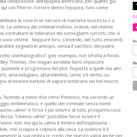
alla celebrazione dell’epopea americana, per quanto già
ui con l’horror: l’orrore dietro l’epopea, l’uno come
Co
mbiare le cose in un carcere di massima sicurezza o a
e. La violenza dei criminali mafiosi, oramai, nel cinema
contraltare la tolleranza dei sorveglianti corrotti, che si
a sono vittime . Neppure loro, s’intende, del tutto innocenti,
In
rebbe segnato in anticipo, senza il sacrificio del padre.
occhio cinematografico” (per esempio, non sfrutta a fondo
 Bradley Thomas, che magari avrebbe fatto impazzire
N
paziente e progressiva del plot. Rispetto a quelli che altri
rti, ama indugiare, attardandosi, come s’è detto, su
na di inserire battute di sapore letterario nel bel mezzo
po, facendo a meno d’un ritmo frenetico, ma secondo un
ggio emblematico, è quello del criminale senza nome
’uomo calmo” è forse il più sinistro di tutti, prospetta cose
ntilezza. “Cinema calmo” potrebbe forse essere il
ersione
noir
, ma qui la calma è foriera dell’esplosione
e, che scoppia e colpisce alla cieca. La violenza è il
tinuamente la sua ombra (e credo che questo valga anche per