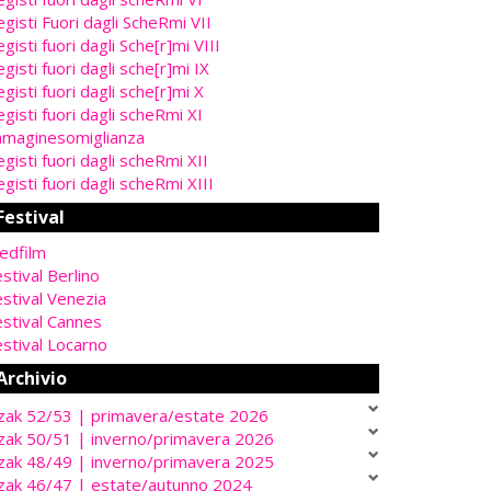
gisti Fuori dagli ScheRmi VII
gisti fuori dagli Sche[r]mi VIII
gisti fuori dagli sche[r]mi IX
gisti fuori dagli sche[r]mi X
gisti fuori dagli scheRmi XI
mmaginesomiglianza
gisti fuori dagli scheRmi XII
gisti fuori dagli scheRmi XIII
Festival
edfilm
stival Berlino
stival Venezia
estival Cannes
stival Locarno
Archivio
zak 52/53 | primavera/estate 2026
zak 50/51 | inverno/primavera 2026
zak 48/49 | inverno/primavera 2025
zak 46/47 | estate/autunno 2024