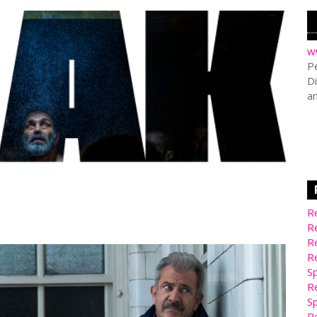
w
Pe
Di
a
Re
Re
Re
Re
Sp
Re
Sp
Re