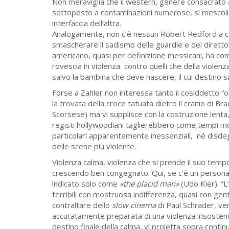
Non meraviglia che il western, genere consacrato 
sottoposto a contaminazioni numerose, si mescoli q
interfaccia dell’altra.
Analogamente, non c’è nessun Robert Redford a ca
smascherare il sadismo delle guardie e del direttor
americano, quasi per definizione messicani, ha come 
rovescia in violenza contro quelli che della violenz
salvo la bambina che deve nascere, il cui destino sa
Forse a Zahler non interessa tanto il cosiddetto “
la trovata della croce tatuata dietro il cranio di
Scorsese) ma vi supplisce con la costruzione lenta, 
registi hollywoodiani taglierebbero come tempi mo
particolari apparentemente inessenziali, né disdeg
delle scene più violente.
Violenza calma, violenza che si prende il suo tem
crescendo ben congegnato. Qui, se c’è un persona
indicato solo come
«the placid man»
(Udo Kier). “L
terribili con mostruosa indifferenza, quasi con ge
contraltare dello
slow cinema
di Paul Schrader, v
accuratamente preparata di una violenza insostenibil
destino finale della calma, vi proietta sopra con