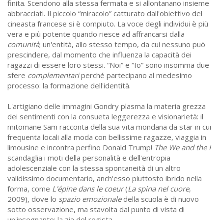
finita. Scendono alla stessa fermata e si allontanano insieme
abbracciati. Il piccolo “miracolo” catturato dall'obiettivo del
cineasta francese si è compiuto. La voce degli individui è più
vera e più potente quando riesce ad affrancarsi dalla
comunità
; un'entità, allo stesso tempo, da cui nessuno può
prescindere, dal momento che influenza la capacità dei
ragazzi di essere loro stessi. “Noi” e “Io” sono insomma due
sfere
complementari
perché partecipano al medesimo
processo: la formazione dell'identità.
L'artigiano delle immagini Gondry plasma la materia grezza
dei sentimenti con la consueta leggerezza e visionarietà: il
mitomane Sam racconta della sua vita mondana da star in cui
frequenta locali alla moda con bellissime ragazze, viaggia in
limousine e incontra perfino Donald Trump!
The We and the I
scandaglia i moti della personalità e dell'entropia
adolescenziale con la stessa spontaneità di un altro
validissimo documentario, anch'esso piuttosto ibrido nella
forma, come
L'épine dans le coeur
(
La spina nel cuore
,
2009), dove lo
spazio emozionale
della scuola è di nuovo
sotto osservazione, ma stavolta dal punto di vista di
un'insegnante: la zia del regista.