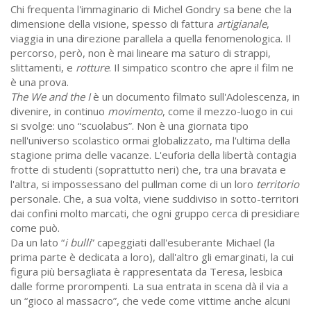
Chi frequenta l'immaginario di Michel Gondry sa bene che la
dimensione della visione, spesso di fattura
artigianale
,
viaggia in una direzione parallela a quella fenomenologica. Il
percorso, però, non è mai lineare ma saturo di strappi,
slittamenti, e
rotture
. Il simpatico scontro che apre il film ne
è una prova.
The We and the I
è un documento filmato sull'Adolescenza, in
divenire, in continuo
movimento
, come il mezzo-luogo in cui
si svolge: uno “scuolabus”. Non è una giornata tipo
nell'universo scolastico ormai globalizzato, ma l'ultima della
stagione prima delle vacanze. L'euforia della libertà contagia
frotte di studenti (soprattutto neri) che, tra una bravata e
l'altra, si impossessano del pullman come di un loro
territorio
personale. Che, a sua volta, viene suddiviso in sotto-territori
dai confini molto marcati, che ogni gruppo cerca di presidiare
come può.
Da un lato “
i bulli
” capeggiati dall'esuberante Michael (la
prima parte è dedicata a loro), dall'altro gli emarginati, la cui
figura più bersagliata è rappresentata da Teresa, lesbica
dalle forme prorompenti. La sua entrata in scena dà il via a
un “gioco al massacro”, che vede come vittime anche alcuni