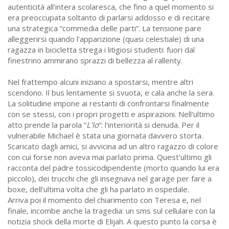
autenticità all'intera scolaresca, che fino a quel momento si
era preoccupata soltanto di parlarsi addosso e di recitare
una strategica “commedia delle parti”. La tensione pare
alleggerirsi quando l'apparizione (quasi celestiale) di una
ragazza in bicicletta strega i litigiosi studenti: fuori dal
finestrino ammirano sprazzi di bellezza al rallenty.
Nel frattempo alcuni iniziano a spostarsi, mentre altri
scendono. Il bus lentamente si svuota, e cala anche la sera.
La solitudine impone ai restanti di confrontarsi finalmente
con se stessi, con i propri progetti e aspirazioni. Nell'ultimo
atto prende la parola “
L'Io
”: l'interiorità si denuda. Per il
vulnerabile Michael è stata una giornata davvero storta.
Scaricato dagli amici, si avvicina ad un altro ragazzo di colore
con cui forse non aveva mai parlato prima. Quest'ultimo gli
racconta del padre tossicodipendente (morto quando lui era
piccolo), dei trucchi che gli insegnava nel garage per fare a
boxe, dell'ultima volta che gli ha parlato in ospedale.
Arriva poi il momento del chiarimento con Teresa e, nel
finale, incombe anche la tragedia: un sms sul cellulare con la
notizia shock della morte di Elijah. A questo punto la corsa è