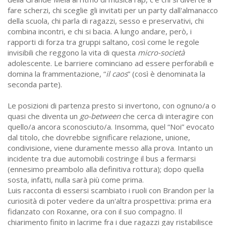
fare scherzi, chi sceglie gli invitati per un party dall'almanacco
della scuola, chi parla di ragazzi, sesso e preservativi, chi
combina incontri, e chi si bacia. A lungo andare, però, i
rapporti di forza tra gruppi saltano, così come le regole
invisibili che reggono la vita di questa
micro-società
adolescente. Le barriere cominciano ad essere perforabili e
domina la frammentazione, “
il caos
” (così è denominata la
seconda parte).
Le posizioni di partenza presto si invertono, con ognuno/a o
quasi che diventa un
go-between
che cerca di interagire con
quello/a ancora sconosciuto/a. Insomma, quel “Noi” evocato
dal titolo, che dovrebbe significare relazione, unione,
condivisione, viene duramente messo alla prova. Intanto un
incidente tra due automobili costringe il bus a fermarsi
(ennesimo preambolo alla definitiva rottura); dopo quella
sosta, infatti, nulla sarà più come prima.
Luis racconta di essersi scambiato i ruoli con Brandon per la
curiosità di poter vedere da un'altra prospettiva: prima era
fidanzato con Roxanne, ora con il suo compagno. Il
chiarimento finito in lacrime fra i due ragazzi gay ristabilisce