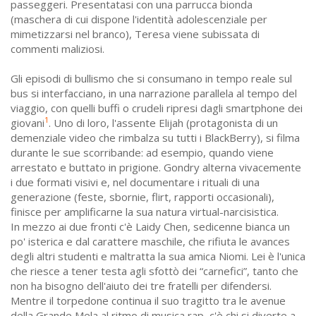
passeggeri. Presentatasi con una parrucca bionda
(maschera di cui dispone l'identità adolescenziale per
mimetizzarsi nel branco), Teresa viene subissata di
commenti maliziosi.
Gli episodi di bullismo che si consumano in tempo reale sul
bus si interfacciano, in una narrazione parallela al tempo del
viaggio, con quelli buffi o crudeli ripresi dagli smartphone dei
1
giovani
.
Uno di loro, l'assente Elijah (protagonista di un
demenziale video che rimbalza su tutti i BlackBerry), si filma
durante le sue scorribande: ad esempio, quando viene
arrestato e buttato in prigione. Gondry alterna vivacemente
i due formati visivi e, nel documentare i rituali di una
generazione (feste, sbornie, flirt, rapporti occasionali),
finisce per amplificarne la sua natura virtual-narcisistica.
In mezzo ai due fronti c'è Laidy Chen, sedicenne bianca un
po' isterica e dal carattere maschile, che rifiuta le avances
degli altri studenti e maltratta la sua amica Niomi. Lei è l'unica
che riesce a tener testa agli sfottò dei “carnefici”, tanto che
non ha bisogno dell'aiuto dei tre fratelli per difendersi.
Mentre il torpedone continua il suo tragitto tra le avenue
della Grande Mela al ritmo di musica rap, c'è chi si diverte a