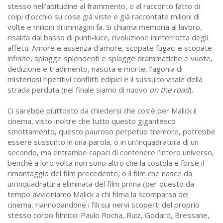
stesso nell’abitudine al frammento, o al racconto fatto di
colpi d’occhio su cose già viste e già raccontate milioni di
volte e milioni di immagini fa. Si chiama memoria al lavoro,
risalita dal basso di punti-luce, rivoluzione ininterrotta degli
affetti. Amore e assenza d’amore, scopate fugaci e scopate
infinite, spiagge splendenti e spiagge drammatiche e vuote,
dedizione e tradimento, nascita e morte, l’agonia di
misteriosi ripetitivi conflitti edipici e il sussulto vitale della
strada perduta (nel finale siamo di nuovo
on the road
).
Ci sarebbe piuttosto da chiedersi che cos’è per Malick il
cinema, visto inoltre che tutto questo gigantesco
smottamento, questo pauroso perpetuo tremore, potrebbe
essere sussunto in una parola, o in un’inquadratura di un
secondo, ma entrambe capaci di contenere l’intero universo,
benché a loro volta non sono altro che la costola e forse il
rimontaggio del film precedente, o il film che nasce da
un’inquadratura eliminata del film prima (per questo da
tempo avviciniamo Malick a chi filma la scomparsa del
cinema, riannodandone i fili sui nervi scoperti del proprio
stesso corpo filmico: Paulo Rocha, Ruiz, Godard, Bressane,