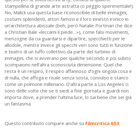
stampellina di grande arte astratta (o peggio sperimentale!).
No, Malick usa questa base riconoscibile di belle immagini,
costumi splendenti, attori famosi e il loro innesto ironico in
un’architettura abissale (beh, però Natalie Portman che dice
a Christian Bale «leccami il piede…»), come falsi movimenti,
menzogne da cui guardarsi e dipartire, specchietti per le
allodole, mentre invece gli specchi veri sono tutti in funzione
e teatro di un tuffo collettivo da parte del turbinio di
immagini, che si avverano per qualche secondo e poi subito
scompaiono nell’altra sconosciuta dimensione. Quel che
resta è un respiro, il respiro affannoso d’ogni singola cosa e
di nulla, che affoga e risale senza sosta, convulso e stanco
come un polmone millenario. D’altra parte a Los Angeles ci
sono delle volte che se ti siedi a fine giornata e guardi non
importa dove, a prender l’ultima luce, lo sai bene che sei già
un fantasma.
Questo contributo compare anche su
Filmcritica 653