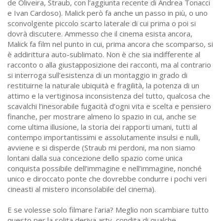
de Oliveira, Straub, con l’aggiunta recente di Andrea Tonacci
e Ivan Cardoso). Malick però fa anche un passo in più, o uno
sconvolgente piccolo scarto laterale di cui prima o poi si
dovrà discutere. Ammesso che il cinema esista ancora,
Malick fa film nel punto in cui, prima ancora che scomparso, si
è addirittura auto-sublimato. Non è che sia indifferente al
racconto o alla giustapposizione dei racconti, ma al contrario
si interroga sull’esistenza di un montaggio in grado di
restituirne la naturale ubiquità e fragilità, la potenza di un
attimo e la vertiginosa inconsistenza del tutto, qualcosa che
scavalchi l’inesorabile fugacità d’ogni vita e scelta e pensiero
finanche, per mostrare almeno lo spazio in cui, anche se
come ultima illusione, la storia dei rapporti umani, tutti al
contempo importantissimi e assolutamente insulsi e nulli,
avviene e si disperde (Straub mi perdoni, ma non siamo
lontani dalla sua concezione dello spazio come unica
conquista possibile dell’immagine e nell’immagine, nonché
unico e diroccato ponte che dovrebbe condurre i pochi veri
cineasti al mistero inconsolabile del cinema).
E se volesse solo filmare l’aria? Meglio non scambiare tutto
questo per la solita deriva arty, condita di qualche