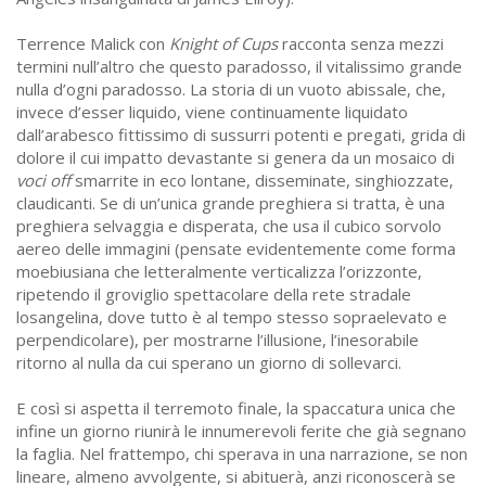
Terrence Malick con
Knight of Cups
racconta senza mezzi
termini null’altro che questo paradosso, il vitalissimo grande
nulla d’ogni paradosso. La storia di un vuoto abissale, che,
invece d’esser liquido, viene continuamente liquidato
dall’arabesco fittissimo di sussurri potenti e pregati, grida di
dolore il cui impatto devastante si genera da un mosaico di
voci off
smarrite in eco lontane, disseminate, singhiozzate,
claudicanti. Se di un’unica grande preghiera si tratta, è una
preghiera selvaggia e disperata, che usa il cubico sorvolo
aereo delle immagini (pensate evidentemente come forma
moebiusiana che letteralmente verticalizza l’orizzonte,
ripetendo il groviglio spettacolare della rete stradale
losangelina, dove tutto è al tempo stesso sopraelevato e
perpendicolare), per mostrarne l’illusione, l’inesorabile
ritorno al nulla da cui sperano un giorno di sollevarci.
E così si aspetta il terremoto finale, la spaccatura unica che
infine un giorno riunirà le innumerevoli ferite che già segnano
la faglia. Nel frattempo, chi sperava in una narrazione, se non
lineare, almeno avvolgente, si abituerà, anzi riconoscerà se