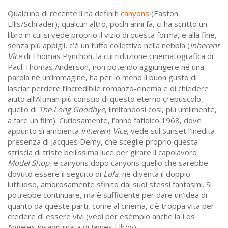
Qualcuno di recente li ha definiti
canyons
(Easton
Ellis/Schrader), qualcun altro, pochi anni fa, ci ha scritto un
libro in cui si vede proprio il vizio di questa forma, e alla fine,
senza più appigli, c’è un tuffo collettivo nella nebbia (
Inherent
Vice
di Thomas Pynchon, la cui riduzione cinematografica di
Paul Thomas Anderson, non potendo aggiungere né una
parola né un’immagine, ha per lo meno il buon gusto di
lasciar perdere l’incredibile romanzo-cinema e di chiedere
aiuto all’Altman più conscio di questo eterno crepuscolo,
quello di
The Long Goodbye
, limitandosi così, più umilmente,
a fare un film). Curiosamente, l’anno fatidico 1968, dove
appunto si ambienta
Inherent Vice
, vede sul Sunset l’inedita
presenza di Jacques Demy, che sceglie proprio questa
striscia di triste bellissima luce per girare il capolavoro
Model Shop
, e canyons dopo canyons quello che sarebbe
dovuto essere il seguito di
Lola
, ne diventa il doppio
luttuoso, amorosamente sfinito dai suoi stessi fantasmi. Si
potrebbe continuare, ma è sufficiente per dare un’idea di
quanto da queste parti, come al cinema, c’è troppa vita per
credere di essere vivi (vedi per esempio anche la Los
Angeles insanguinata di James Ellroy).