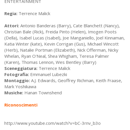
ENTERTAINMENT
Regia:
Terrence Malick
Attori:
Antonio Banderas (Barry), Cate Blanchett (Nancy),
Christian Bale (Rick), Freida Pinto (Helen), Imogen Poots
(Della), Isabel Lucas (Isabel), Joe Manganiello, Joel Kinnaman,
Katia Winter (kate), Kevin Corrigan (Gus), Michael Wincott
(Herb), Natalie Portman (Elizabeth), Nick Offerman, Nicky
Whelan, Ryan O'Neal, Shea Whigham, Teresa Palmer
(Karen), Thomas Lennon, Wes Bentley (Barry)
Sceneggiatura:
Terrence Malick
Fotografia:
Emmanuel Lubezki
Montaggio:
A.J. Edwards, Geoffrey Richman, Keith Fraase,
Mark Yoshikawa
Musiche:
Hanan Townshend
Riconoscimenti
http://www.youtube.com/watch?v=bC-3rnv_b3o