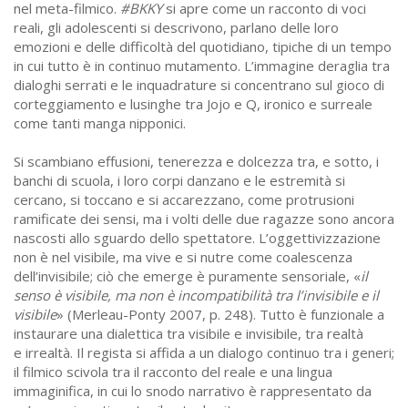
nel meta-filmico.
#BKKY
si apre come un racconto di voci
reali, gli adolescenti si descrivono, parlano delle loro
emozioni e delle difficoltà del quotidiano, tipiche di un tempo
in cui tutto è in continuo mutamento. L’immagine deraglia tra
dialoghi serrati e le inquadrature si concentrano sul gioco di
corteggiamento e lusinghe tra Jojo e Q, ironico e surreale
come tanti manga nipponici.
Si scambiano effusioni, tenerezza e dolcezza tra, e sotto, i
banchi di scuola, i loro corpi danzano e le estremità si
cercano, si toccano e si accarezzano, come protrusioni
ramificate dei sensi, ma i volti delle due ragazze sono ancora
nascosti allo sguardo dello spettatore. L’oggettivizzazione
non è nel visibile, ma vive e si nutre come coalescenza
dell’invisibile; ciò che emerge è puramente sensoriale, «
il
senso è visibile, ma non è incompatibilità tra l’invisibile e il
visibile
» (Merleau-Ponty 2007, p. 248). Tutto è funzionale a
instaurare una dialettica tra visibile e invisibile, tra realtà
e irrealtà. Il regista si affida a un dialogo continuo tra i generi;
il filmico scivola tra il racconto del reale e una lingua
immaginifica, in cui lo snodo narrativo è rappresentato da