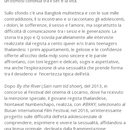
un’osmosi continua tra il set e la vita.
Sullo sfondo c’è una Bangkok multietnica e con le sue mille
contraddizioni, lì si incontrano e si raccontano gli adolescenti,
i dolori, le sofferenze, il sesso e l’amore, ma soprattutto la
difficoltà di comunicazione tra i sessi e le generazioni. La
storia tra Jojo e Q scivola parallelamente alle interviste
realizzate dal regista a cento queer e/o trans teenagers
thailandesi. I primi appuntamenti, le gelosie e le confidenze
offerte all’occhio della mdp sono sincere e le parole
affrontano, con toni leggeri e delicati, sogni e aspettative,
ma anche l’esplorazione di una sessualità che prende forma
tra il desiderio e l’incertezza tipica dell’età.
Dopo
By the River
(
Sain nam tid shoer
), del 2013, in
concorso al Festival del cinema di Locarno, dove ha ricevuto
la menzione speciale, il giovane regista thailandese,
Nontawat Numbenchapo, realizza, con
#BKKY
, selezionato al
Busan International Film Festival, nel 2016, un’interessante
progetto sulle difficoltà dell’età adolescenziale di
comprendere, esprimere e vivere la sessualità, affidandosi a
una lingua originale, declinata dalla frammentazione