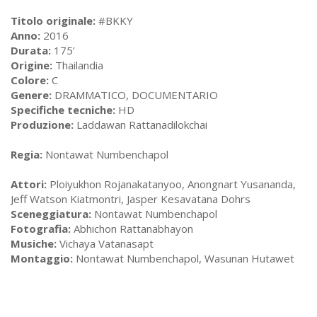
Titolo originale:
#BKKY
Anno:
2016
Durata:
175’
Origine:
Thailandia
Colore:
C
Genere:
DRAMMATICO, DOCUMENTARIO
Specifiche tecniche:
HD
Produzione:
Laddawan Rattanadilokchai
Regia:
Nontawat Numbenchapol
Attori:
Ploiyukhon Rojanakatanyoo, Anongnart Yusananda,
Jeff Watson Kiatmontri, Jasper Kesavatana Dohrs
Sceneggiatura:
Nontawat Numbenchapol
Fotografia:
Abhichon Rattanabhayon
Musiche:
Vichaya Vatanasapt
Montaggio:
Nontawat Numbenchapol, Wasunan Hutawet