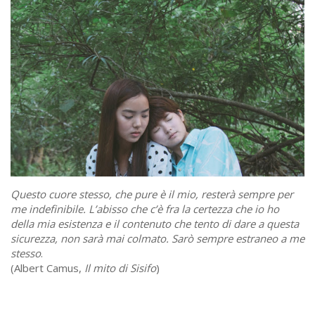
Questo cuore stesso, che pure è il mio, resterà sempre per
me indefinibile. L’abisso che c’è fra la certezza che io ho
della mia esistenza e il contenuto che tento di dare a questa
sicurezza, non sarà mai colmato. Sarò sempre estraneo a me
stesso
.
(Albert Camus,
Il mito di Sisifo
)