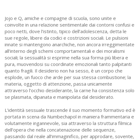
Jojo e Q, amiche e compagne di scuola, sono unite e
coinvolte in una relazione sentimentale dai contorni confusi e
poco netti, dove l’istinto, tipico dell’adolescenza, detta le
sue regole, libere da codici e costrizioni sociali. Le pulsioni
innate si mantengono anarchiche, non ancora irreggimentate
all’interno degli schemi comportamentali e dei moralismi
sociali; la sessualità si esprime nella sua forma più libera e
pura, muovendosi su coordinate emozionali tanto palpitanti
quanto fragili. Il desiderio non ha sesso, è un corpo che
esplode, un fuoco che arde per sua stessa combustione; la
materia, oggetto di attenzione, passa unicamente
attraverso l’occhio desiderante, la carne ha consistenza solo
se plasmata, dipanata e manipolata dal desiderato.
L’identità sessuale trascende il suo momento formativo ed è
portata in scena da Numbechapol in maniera frammentaria e
volutamente ingannevole, sia attraverso la struttura filmica
dell’opera che nella concatenazione delle sequenze,
passando dal reale all’immaginifico, per approdare, sovente,