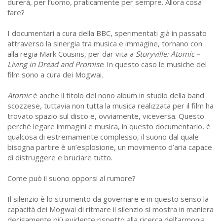
durerà, per l’uomo, praticamente per sempre. Allora cosa
fare?
I documentari a cura della BBC, sperimentati già in passato
attraverso la sinergia tra musica e immagine, tornano con
alla regia Mark Cousins, per dar vita a
Storyville: Atomic –
Living in Dread and Promise
. In questo caso le musiche del
film sono a cura dei Mogwai.
Atomic
è anche il titolo del nono album in studio della band
scozzese, tuttavia non tutta la musica realizzata per il film ha
trovato spazio sul disco e, ovviamente, viceversa. Questo
perché legare immagini e musica, in questo documentario, è
qualcosa di estremamente complesso, il suono dal quale
bisogna partire è un’esplosione, un movimento d’aria capace
di distruggere e bruciare tutto.
Come può il suono opporsi al rumore?
Il silenzio è lo strumento da governare e in questo senso la
capacità dei Mogwai di ritmare il silenzio si mostra in maniera
decisamente più evidente rispetto alla ricerca dell’armonia,