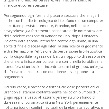
di quella morale, per palesare, alla fine, un'irriducibile
infelicità etico-esistenziale.
Perseguendo ogni forma di piacere sessuale che, magari
anche con l'ausilio tecnologico del telefono e di un computer,
lo eccitano persistentemente, Brandon, nella notte
newyorkese già fortemente connotata dalle note straziate
della celebre canzone di Kander ed Ebb, dopo il distacco
violento dalla sorella, intensifica contro ogni limite, in una
sorta di finale discesa agli Inferi, la sua ricerca di godimento
e di affermazione: l'effusione da perversione lalo-feticistica
con la disponibile ragazza del bar, un rapporto di sesso orale
che un nero finisce per consumare con lui nella torbidissima
atmosfera di un locale di incontri anonimi di gruppo, un'orgia
di sfrenato kamasutra con due donne – si suppone – a
pagamento.
Dal suo canto, il racconto esistenziale delle perversioni di
Brandon si stampa costantemente nei colori plumbei di un
grigio appena virato all'azzurro jersey su uno sfondo di
durezza monocromatica di una New York perennemente
notturna (sono i confini inevitabili della giornata lavorativa, e