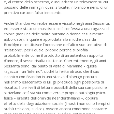
e, al centro dello schermo, è inquadrato un televisore su cui
passano delle immagini quasi sfocate, in bianco e nero, di un
primitivo cartoon falso-innocente.
Anche Brandon vorrebbe essere vissuto negli anni Sessanta,
ed essere stato un musicista: così confessa a una ragazza di
colore (non una delle solite puttane o donne casualmente
abbordate), la quale è approdata alla middle class da
Brooklyn e costituisce l'occasione dell'altro suo tentativo di
“relazione”, per il quale, proprio perché si profila
probabilmente come il prodotto di un autentico rapporto
d'amore, il sesso risulta riluttante. Coerentemente, gli anni
Sessanta sono, dal punto di vista di Marianne – quella
ragazza – un “inferno”, sicché la ferita atroce, che il suo
incontro con Brandon in una stanza d'albergo procura
nell'animo esacerbato di lui, gli preclude ogni possibilità di
riscatto. I tre livelli di lettura possibili della sua compulsione
si rivelano così via via come vera e propria patologia psico-
fisica – eredità dell'ominide neanderthaliano –, oppure
effetto della degradazione sociale (i nostri non sono tempi di
stabili relazioni, si dice), ovvero ancora condizione costante