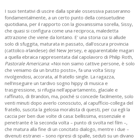
I suoi tentativi di uscire dalla spirale ossessiva passeranno
fondamentalmente, a un certo punto della consuetudine
quotidiana, per il rapporto con la giovanissima sorella, Sissy,
che quasi si configura come una reciproca, maledetta
attrazione che viene da lontano. E' una storia cui si allude
solo di sfuggita, maturata in passato, dall'oscura provincia
(cattolico-irlandese) del New Jersey, e apparentabile magari
a quella ebraica rappresentata dal capolavoro di Philip Roth,
Pastorale Americana
: «Noi non siamo cattive persone, è solo
che veniamo da un brutto posto», fa una volta Sissy
rivolgendosi, accorata, al fratello single. La ragazza,
nell'inseguire un tardivo sogno hippy di musica e
trasgressione, si rifugia nell'appartamento, glaciale e
raffinato, di Brandon, ma, poiché si concede facilmente, solo
venti minuti dopo averlo conosciuto, al capufficio-collega del
fratello, suscita la gelosia moralista di questi, per cui egli la
caccia per ben due volte di casa: bellissima, essenziale e
penetrante è la seconda volta – punto di svolta nel film –,
che matura alla fine di un concitato dialogo, mentre i due –
divenuti estranei – sono ripresi di spalle, seduti su un divano