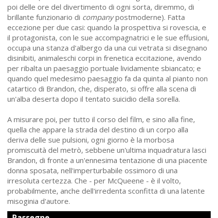
poi delle ore del divertimento di ogni sorta, diremmo, di
brillante funzionario di
company
postmoderne). Fatta
eccezione per due casi: quando la prospettiva si rovescia, e
il protagonista, con le sue accompagnatrici e le sue effusioni,
occupa una stanza d'albergo da una cui vetrata si disegnano
disinibiti, animaleschi corpi in frenetica eccitazione, avendo
per ribalta un paesaggio portuale lividamente sbiancato; e
quando quel medesimo paesaggio fa da quinta al pianto non
catartico di Brandon, che, disperato, si offre alla scena di
un'alba deserta dopo il tentato suicidio della sorella.
A misurare poi, per tutto il corso del film, e sino alla fine,
quella che appare la strada del destino di un corpo alla
deriva delle sue pulsioni, ogni giorno è la morbosa
promiscuità del metrò, sebbene un'ultima inquadratura lasci
Brandon, di fronte a un'ennesima tentazione di una piacente
donna sposata, nell'imperturbabile ossimoro di una
irresoluta certezza. Che - per McQueene - è il volto,
probabilmente, anche dell'irredenta sconfitta di una latente
misoginia d'autore.
Rassegne